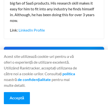
big fan of SaaS products. His research skill makes it
easy for him to fit into any industry he finds himself
in. Although, he has been doing this for over 3 years
now.
Link:
LinkedIn Profile
⚡ 90% Flash Sale
Acest site utilizează cookie-uri pentru a vă
90% off your first month on monthly plans. Your personal
oferi o experiență de utilizare excelentă.
30-minute offer is live now.
Utilizând Ranktracker, acceptați utilizarea de
OFFER ENDS IN:
către noi a cookie-urilor. Consultați
politica
00
:
29
:
43
noastră
de confidențialitate
pentru mai
multe detalii.
CLAIM 90% OFF NOW
Acceptă