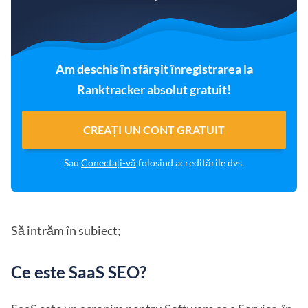
Am deschis în sfârșit înregistrarea la
Ranktracker absolut gratuit!
CREAȚI UN CONT GRATUIT
Sau
Conectați-vă
folosind acreditările dvs.
Să intrăm în subiect;
Ce este SaaS SEO?