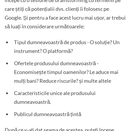
începe cu o sesiune de brainstorming cu termenii pe
care știți că potențialii dvs. clienți îi folosesc pe
Google. Și pentru a face acest lucru mai ușor, ar trebui
să luați în considerare următoarele:
Tipul dumneavoastră de produs - O soluție? Un
instrument? O platformă?
Ofertele produsului dumneavoastră -
Economisește timpul oamenilor? Le aduce mai
mulți bani? Reduce riscurile? și multe altele
Caracteristicile unice ale produsului
dumneavoastră.
Publicul dumneavoastră țintă
După ce v-ați dat seama de acestea, puteți începe