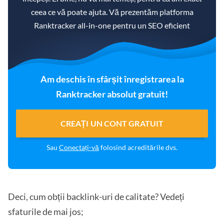
ceea ce vă poate ajuta. Vă prezentăm platforma
Ranktracker all-in-one pentru un SEO eficient
Am deschis în sfârșit înregistrarea la
Ranktracker absolut gratuit!
CREAȚI UN CONT GRATUIT
Sau
Conectați-vă
folosind acreditările dvs.
Deci, cum obții backlink-uri de calitate? Vedeți
sfaturile de mai jos;