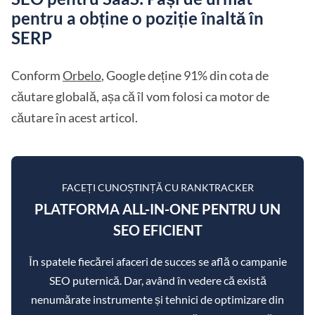
pentru a obține o poziție înaltă în
SERP
Conform
Orbelo
, Google deține 91% din cota de
căutare globală, așa că îl vom folosi ca motor de
căutare în acest articol.
FACEȚI CUNOȘTINȚĂ CU RANKTRACKER
PLATFORMA ALL-IN-ONE PENTRU UN
SEO EFICIENT
În spatele fiecărei afaceri de succes se află o campanie
SEO puternică. Dar, având în vedere că există
nenumărate instrumente și tehnici de optimizare din