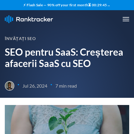
⚡ Flash Sale — 90% off your first month
⏳
00
:
29
:
43
→
ÎNVĂȚAȚI SEO
SEO pentru SaaS: Creșterea
afacerii SaaS cu SEO
•
•
Jul 26, 2024
7 min read