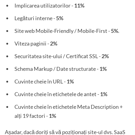
Implicarea utilizatorilor -
11%
Legături interne -
5%
Site web Mobile-Friendly / Mobile-First -
5%
.
Viteza paginii -
2%
Securitatea site-ului / Certificat SSL -
2%
Schema Markup / Date structurate -
1%
Cuvinte cheie în URL -
1%
Cuvinte cheie în etichetele de antet -
1%
Cuvinte cheie în etichetele Meta Description +
alți 19 factori -
1%
Așadar, dacă doriți să vă poziționați site-ul dvs. SaaS