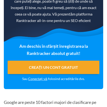
care puteți alege, poate fi greu să știți de unde să
începeți. Ei bine, nu vă mai temeți, pentru că am exact
ceea ce vă poate ajuta. Vă prezentăm platforma
Ranktracker all-in-one pentru un SEO eficient
Am deschis în sfârșit înregistrarea la
Ranktracker absolut gratuit!
CREAȚI UN CONT GRATUIT
Sau
Conectați-vă
folosind acreditările dvs.
Google are peste 10 factori majori de clasificare pe