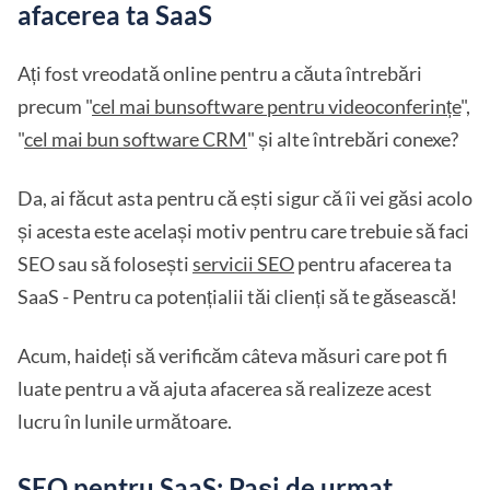
afacerea ta SaaS
Ați fost vreodată online pentru a căuta întrebări
precum "
cel mai bun
software pentru videoconferințe
",
"
cel mai bun software CRM
" și alte întrebări conexe?
Da, ai făcut asta pentru că ești sigur că îi vei găsi acolo
și acesta este același motiv pentru care trebuie să faci
SEO sau să folosești
servicii SEO
pentru afacerea ta
SaaS - Pentru ca potențialii tăi clienți să te găsească!
Acum, haideți să verificăm câteva măsuri care pot fi
luate pentru a vă ajuta afacerea să realizeze acest
lucru în lunile următoare.
SEO pentru SaaS: Pași de urmat