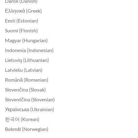
Dansk (Danish)
Ελληνικά (Greek)
Eesti (Estonian)
Suomi (Finnish)
Magyar (Hungarian)
Indonesia (Indonesian)
Lietuvių (Lithuanian)
Latviešu (Latvian)
Română (Romanian)
Slovenčina (Slovak)
Slovenščina (Slovenian)
Українська (Ukrainian)
한국어 (Korean)
Bokmål (Norwegian)