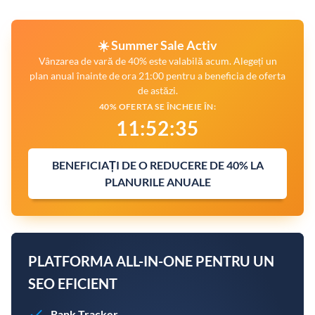
☀️ Summer Sale Activ
Vânzarea de vară de 40% este valabilă acum. Alegeți un
plan anual înainte de ora 21:00 pentru a beneficia de oferta
de astăzi.
40% OFERTA SE ÎNCHEIE ÎN:
11
:
52
:
34
BENEFICIAȚI DE O REDUCERE DE 40% LA
PLANURILE ANUALE
PLATFORMA ALL-IN-ONE PENTRU UN
SEO EFICIENT
Rank Tracker