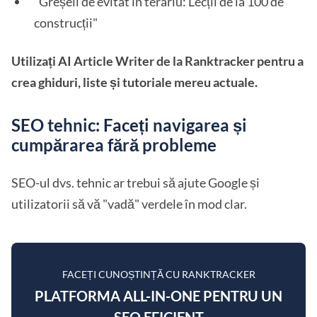
"Greșeli de evitat în terariu: Lecții de la 100 de
construcții"
Utilizați AI Article Writer de la Ranktracker pentru a
crea ghiduri, liste și tutoriale mereu actuale.
SEO tehnic: Faceți navigarea și
cumpărarea fără probleme
SEO-ul dvs. tehnic ar trebui să ajute Google și
utilizatorii să vă "vadă" verdele în mod clar.
FACEȚI CUNOȘTINȚĂ CU RANKTRACKER
PLATFORMA ALL-IN-ONE PENTRU UN