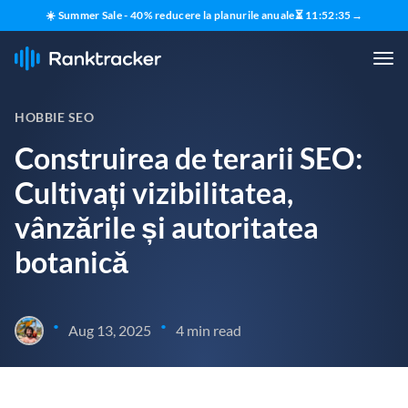
☀️ Summer Sale - 40% reducere la planurile anuale
⏳
11
:
52
:
34
→
HOBBIE SEO
Construirea de terarii SEO:
Cultivați vizibilitatea,
vânzările și autoritatea
botanică
•
•
Aug 13, 2025
4 min read