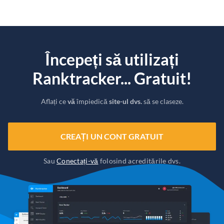
Începeți să utilizați
Ranktracker... Gratuit!
Aflați ce
vă
împiedică
site-ul dvs.
să se claseze.
CREAȚI UN CONT GRATUIT
Sau
Conectați-vă
folosind acreditările dvs.