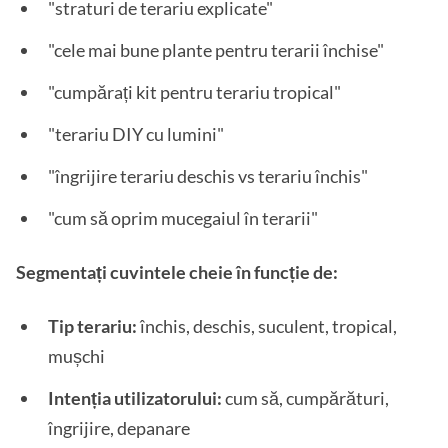
"straturi de terariu explicate"
"cele mai bune plante pentru terarii închise"
"cumpărați kit pentru terariu tropical"
"terariu DIY cu lumini"
"îngrijire terariu deschis vs terariu închis"
"cum să oprim mucegaiul în terarii"
Segmentați cuvintele cheie în funcție de:
Tip terariu:
închis, deschis, suculent, tropical,
mușchi
Intenția utilizatorului:
cum să, cumpărături,
îngrijire, depanare