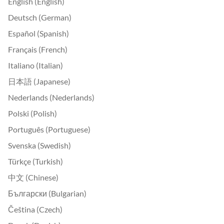
English (English)
Deutsch (German)
Español (Spanish)
Français (French)
Italiano (Italian)
日本語 (Japanese)
Nederlands (Nederlands)
Polski (Polish)
Português (Portuguese)
Svenska (Swedish)
Türkçe (Turkish)
中文 (Chinese)
Български (Bulgarian)
Čeština (Czech)