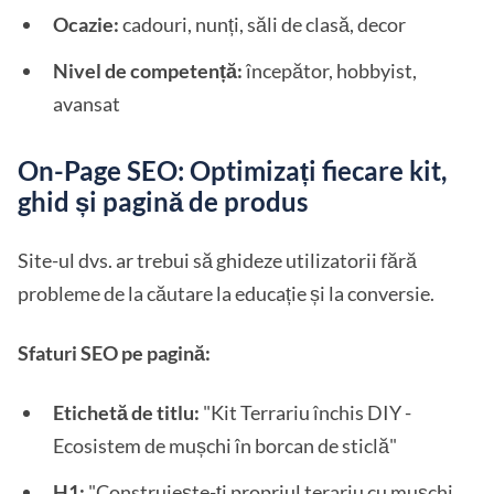
Ocazie:
cadouri, nunți, săli de clasă, decor
Nivel de competență:
începător, hobbyist,
avansat
On-Page SEO: Optimizați fiecare kit,
ghid și pagină de produs
Site-ul dvs. ar trebui să ghideze utilizatorii fără
probleme de la căutare la educație și la conversie.
Sfaturi SEO pe pagină:
Etichetă de titlu:
"Kit Terrariu închis DIY -
Ecosistem de mușchi în borcan de sticlă"
H1:
"Construiește-ți propriul terariu cu mușchi