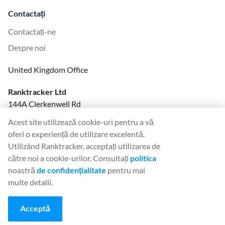
Contactați
Contactați-ne
Despre noi
United Kingdom Office
Ranktracker Ltd
144A Clerkenwell Rd
London, EC1R 5DF
Acest site utilizează cookie-uri pentru a vă
Company No: 08820809
oferi o experiență de utilizare excelentă.
felix@ranktracker.com
Utilizând Ranktracker, acceptați utilizarea de
către noi a cookie-urilor. Consultați
politica
noastră
de confidențialitate
pentru mai
multe detalii.
2015 -
2026
© Ranktracker. All Rights Reserved.
Acceptă