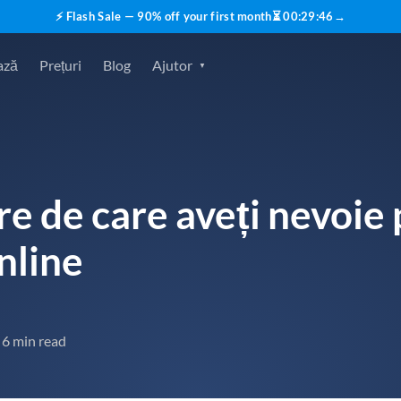
⚡ Flash Sale — 90% off your first month
⏳
00
:
29
:
45
→
ază
Prețuri
Blog
Ajutor
re de care aveți nevoie
nline
6 min read