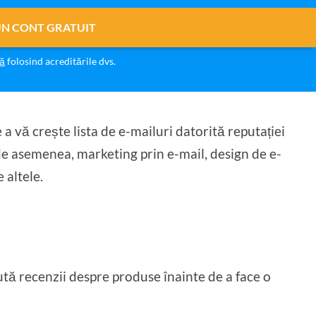
UN CONT GRATUIT
vă
folosind acreditările dvs.
a vă crește lista de e-mailuri datorită reputației
, de asemenea, marketing prin e-mail, design de e-
 altele.
tă recenzii despre produse înainte de a face o