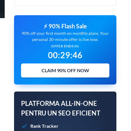
⚡ 90% Flash Sale
90% off your first month on monthly plans. Your
personal 30-minute offer is live now.
OFFER ENDS IN:
00
:
29
:
45
CLAIM 90% OFF NOW
PLATFORMA ALL-IN-ONE
PENTRU UN SEO EFICIENT
Rank Tracker