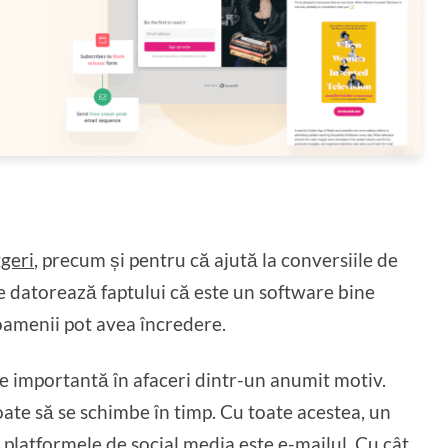
geri
, precum și pentru că ajută la conversiile de
 se datorează faptului că este un software bine
 oamenii pot avea încredere.
de importantă în afaceri dintr-un anumit motiv.
ate să se schimbe în timp. Cu toate acestea, un
e platformele de social media este e-mailul. Cu cât