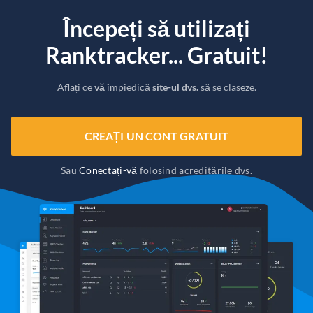
Începeți să utilizați
Ranktracker... Gratuit!
Aflați ce
vă
împiedică
site-ul dvs.
să se claseze.
CREAȚI UN CONT GRATUIT
Sau
Conectați-vă
folosind acreditările dvs.