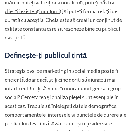
mărcii, puteți achiziționa noi clienți, puteți
păstra
clienții existenți mulțumiți
și puteți forma relații de
durată cu aceștia. Cheia este să creați un conținut de
calitate constantă care să rezoneze bine cu publicul
dvs. țintă.
Definește-ți publicul țintă
Strategia dvs. de marketing în social media poate fi
eficientă doar dacă știți cine doriți să ajungeți mai
întâi la ei. Doriți să vindeți unui anumit gen sau grup
social? Cercetarea și analiza pieței sunt esențiale în
acest caz. Trebuie să înțelegeți datele demografice,
comportamentele, interesele și punctele de durere ale
publicului dvs. țintă. Având cunoștințe adecvate