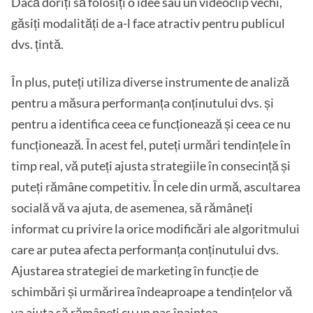
Dacă doriți să folosiți o idee sau un videoclip vechi,
găsiți modalități de a-l face atractiv pentru publicul
dvs. țintă.
În plus, puteți utiliza diverse instrumente de analiză
pentru a măsura performanța conținutului dvs. și
pentru a identifica ceea ce funcționează și ceea ce nu
funcționează. În acest fel, puteți urmări tendințele în
timp real, vă puteți ajusta strategiile în consecință și
puteți rămâne competitiv. În cele din urmă, ascultarea
socială vă va ajuta, de asemenea, să rămâneți
informat cu privire la orice modificări ale algoritmului
care ar putea afecta performanța conținutului dvs.
Ajustarea strategiei de marketing în funcție de
schimbări și urmărirea îndeaproape a tendințelor vă
va ajuta să rămâneți cu un pas înaintea