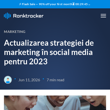
⚡ Flash Sale — 90% off your first month
⏳
00
:
29
:
44
→
MARKETING
Actualizarea strategiei de
marketing în social media
pentru 2023
•
•
Jun 11, 2026
7 min read