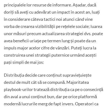
principalele lor resurse de informare. Așadar, dacă
doriți să aveți cu adevărat un impact în acest an, luați
în considerare câteva tactici noi atunci când vine
vorba de crearea vizibilității pe rețelele sociale; luarea
unor măsuri precum actualizarea strategiei dvs. poate
avea beneficii uriașe pe termen lung și poate da un
impuls major acelor cifre de vânzări. Puteți lucra la
construirea unei strategii puternice urmând acești
pași simpli de mai jos:
Distribuția decide care conținut supraviețuiește
destul de mult cât să se compună. Majoritatea
playbook-urilor tratează distribuția ca pe o consecință
din aval a unui conținut bun, dar pe orice platformă
modernă lucrurile merg de fapt invers. Operatori ca