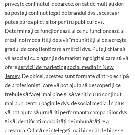
privește conținutul, deoarece, oricât de mult ați dori
să postați conținut legat de brandul dvs., acesta ar
putea părea plictisitor pentru publicul dvs.
Determinați ce funcționează și ce nu funcționează și
creați noi modalități de a vă îmbunătăți și de a crește
gradul de conștientizare a mărcii dvs. Puteți chiar să
vă asociați cu o agenție de marketing digital care să vă
ofere
servicii de marketing social media în New
Jersey
. De obicei, acestea sunt formate dintr-o echipă
de profesioniști care vă pot ajuta să descoperiți ce
trebuie să faceți mai bine și să veniți cu un conținut
mai bun pentru paginile dvs. de social media. În plus,
vă pot ajuta să urmăriți performanța campaniilor dvs.
și să identificați modalități de îmbunătățire a
acestora. Odată ce înțelegeți mai bine cât de bine se