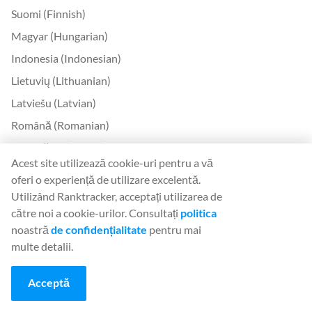
Suomi (Finnish)
Magyar (Hungarian)
Indonesia (Indonesian)
Lietuvių (Lithuanian)
Latviešu (Latvian)
Română (Romanian)
Slovenčina (Slovak)
Acest site utilizează cookie-uri pentru a vă
Slovenščina (Slovenian)
oferi o experiență de utilizare excelentă.
Українська (Ukrainian)
Utilizând Ranktracker, acceptați utilizarea de
către noi a cookie-urilor. Consultați
politica
한국어 (Korean)
noastră
de confidențialitate
pentru mai
Bokmål (Norwegian)
multe detalii.
Contactați
Acceptă
Contactați-ne