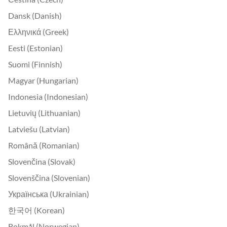
Dansk (Danish)
Ελληνικά (Greek)
Eesti (Estonian)
Suomi (Finnish)
Magyar (Hungarian)
Indonesia (Indonesian)
Lietuvių (Lithuanian)
Latviešu (Latvian)
Română (Romanian)
Slovenčina (Slovak)
Slovenščina (Slovenian)
Українська (Ukrainian)
한국어 (Korean)
Bokmål (Norwegian)