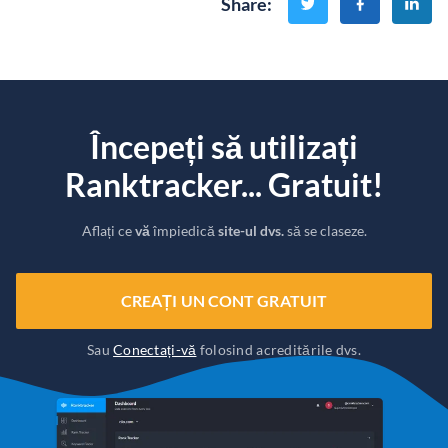
Share
:
Începeți să utilizați
Ranktracker... Gratuit!
Aflați ce
vă
împiedică
site-ul dvs.
să se claseze.
CREAȚI UN CONT GRATUIT
Sau
Conectați-vă
folosind acreditările dvs.