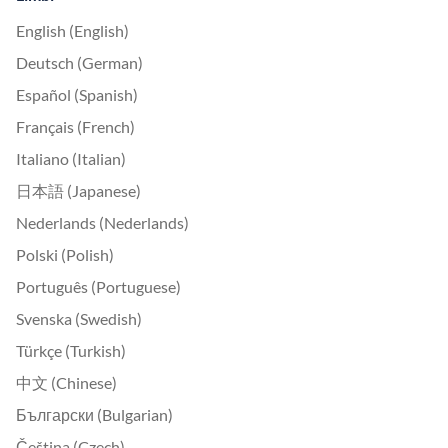
English (English)
Deutsch (German)
Español (Spanish)
Français (French)
Italiano (Italian)
日本語 (Japanese)
Nederlands (Nederlands)
Polski (Polish)
Português (Portuguese)
Svenska (Swedish)
Türkçe (Turkish)
中文 (Chinese)
Български (Bulgarian)
Čeština (Czech)