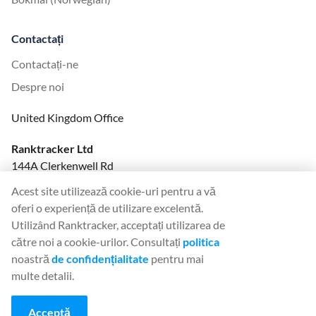
Contactați
Contactați-ne
Despre noi
United Kingdom Office
Ranktracker Ltd
144A Clerkenwell Rd
London, EC1R 5DF
Acest site utilizează cookie-uri pentru a vă
Company No: 08820809
oferi o experiență de utilizare excelentă.
felix@ranktracker.com
Utilizând Ranktracker, acceptați utilizarea de
către noi a cookie-urilor. Consultați
politica
noastră
de confidențialitate
pentru mai
multe detalii.
2015 -
2026
© Ranktracker. All Rights Reserved.
Acceptă