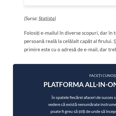
(Sursa:
Statista
)
Folosiți e-mailul în diverse scopuri, dar în 
persoană reală la celălalt capăt al firului.
primire este cu o adresă de e-mail, dar tre
FACEȚI CUNOȘ
PLATFORMA ALL-IN-ON
În spatele fiecărei afaceri de succes
vedere că există nenumărate instrument
poate fi greu să știți de unde să încep