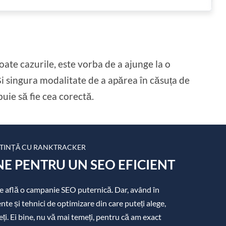
toate cazurile, este vorba de a ajunge la o
 Și singura modalitate de a apărea în căsuța de
buie să fie cea corectă.
TINȚĂ CU RANKTRACKER
E PENTRU UN SEO EFICIENT
 se află o campanie SEO puternică. Dar, având în
e și tehnici de optimizare din care puteți alege,
eți. Ei bine, nu vă mai temeți, pentru că am exact