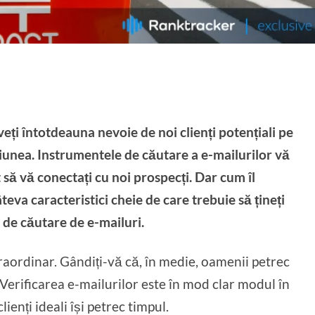
veți întotdeauna nevoie de noi clienți potențiali pe
misiunea. Instrumentele de căutare a e-mailurilor vă
să vă conectați cu noi prospecți. Dar cum îl
âteva caracteristici cheie de care trebuie să țineți
de căutare de e-mailuri.
raordinar. Gândiți-vă că, în medie, oamenii petrec
 Verificarea e-mailurilor este în mod clar modul în
lienți ideali își petrec timpul.