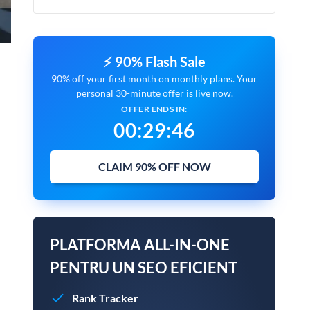
⚡ 90% Flash Sale
90% off your first month on monthly plans. Your
personal 30-minute offer is live now.
OFFER ENDS IN:
00
:
29
:
45
CLAIM 90% OFF NOW
PLATFORMA ALL-IN-ONE
PENTRU UN SEO EFICIENT
Rank Tracker