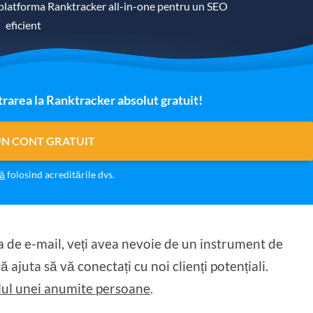
 platforma Ranktracker all-in-one pentru un SEO
eficient
trarea la Ranktracker absolut gratuit!
UN CONT GRATUIT
vă
folosind acreditările dvs.
sa de e-mail, veți avea nevoie de un instrument de
 ajuta să vă conectați cu noi clienți potențiali.
ilul unei anumite persoane
.