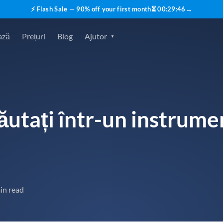
⚡ Flash Sale — 90% off your first month
⏳
00
:
29
:
45
→
ază
Prețuri
Blog
Ajutor
ăutați într-un instrume
in read