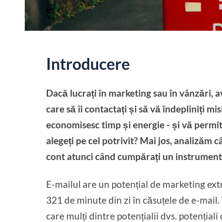
Introducere
Dacă lucrați în marketing sau în vânzări, a
care să îi contactați și să vă îndepliniți 
economisesc timp și energie - și vă permit 
alegeți pe cel potrivit? Mai jos, analizăm c
cont atunci când cumpărați un instrument 
E-mailul are un potențial de marketing ext
321 de minute din zi în căsuțele de e-mail.
care mulți dintre potențialii dvs. potențiali c