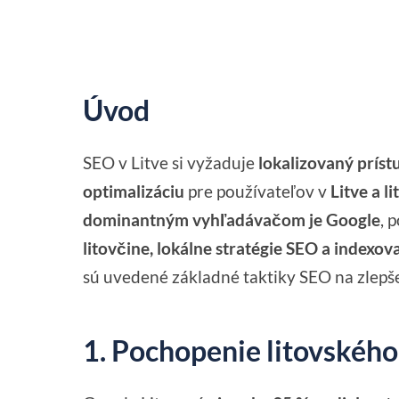
Úvod
SEO v Litve si vyžaduje
lokalizovaný príst
optimalizáciu
pre používateľov v
Litve a l
dominantným vyhľadávačom je Google
, 
litovčine, lokálne stratégie SEO a indexo
sú uvedené základné taktiky SEO na zlepšen
1. Pochopenie litovského