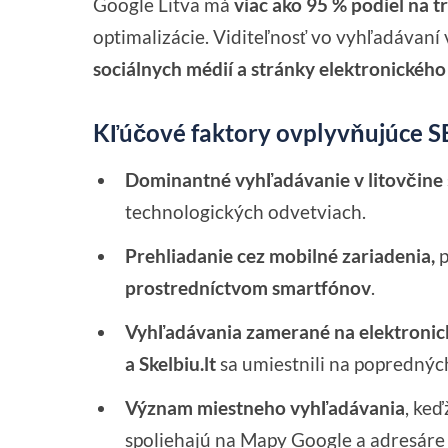
Google Litva má
viac ako 95 % podiel na 
optimalizácie. Viditeľnosť vo vyhľadávaní
sociálnych médií a stránky elektronickéh
Kľúčové faktory ovplyvňujúce SE
Dominantné vyhľadávanie v litovčine
technologických odvetviach.
Prehliadanie cez mobilné zariadenia,
p
prostredníctvom smartfónov
.
Vyhľadávania zamerané na elektronic
a Skelbiu.lt
sa umiestnili na poprednýc
Význam miestneho vyhľadávania
, keď
spoliehajú na Mapy Google a adresáre 