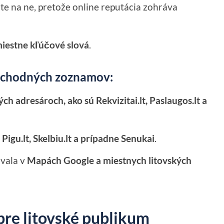
te na ne, pretože online reputácia zohráva
miestne kľúčové slová
.
obchodných zoznamov:
h adresároch, ako sú Rekvizitai.lt, Paslaugos.lt a
h
Pigu.lt, Skelbiu.lt a prípadne Senukai
.
ovala v
Mapách Google a miestnych litovských
pre litovské publikum