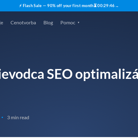
⚡ Flash Sale — 90% off your first month
⏳
00
:
29
:
45
→
je
Cenotvorba
Blog
Pomoc
evodca SEO optimalizá
3 min read
•