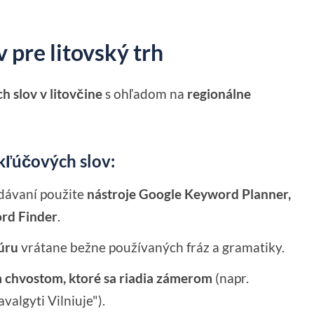
 pre litovský trh
 slov v litovčine
s ohľadom na
regionálne
ľúčových slov:
dávaní použite
nástroje Google Keyword Planner,
ord Finder
.
túru
vrátane bežne používaných fráz a gramatiky.
m chvostom, ktoré sa riadia zámerom
(napr.
avalgyti Vilniuje").