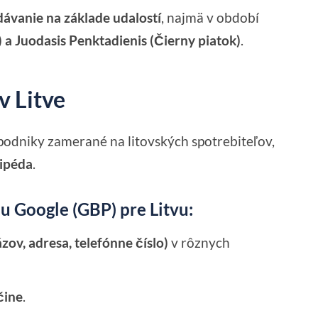
ávanie na základe udalostí
, najmä v období
 a Juodasis Penktadienis (Čierny piatok)
.
v Litve
podniky zamerané na litovských spotrebiteľov,
aipéda
.
u Google (GBP) pre Litvu:
zov, adresa, telefónne číslo)
v rôznych
čine
.