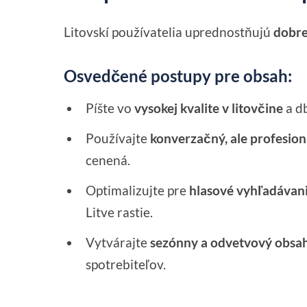
Litovskí používatelia uprednostňujú
dobre
Osvedčené postupy pre obsah:
Píšte vo
vysokej kvalite v litovčine
a db
Používajte
konverzačný, ale profesion
cenená.
Optimalizujte pre
hlasové vyhľadávan
Litve rastie.
Vytvárajte
sezónny a odvetvový obsa
spotrebiteľov.