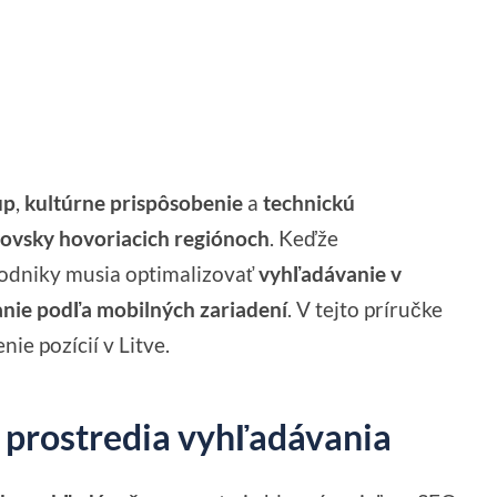
up
,
kultúrne prispôsobenie
a
technickú
itovsky hovoriacich regiónoch
. Keďže
podniky musia optimalizovať
vyhľadávanie v
vanie podľa mobilných zariadení
. V tejto príručke
ie pozícií v Litve.
 prostredia vyhľadávania