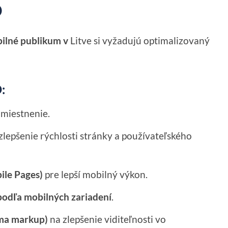
O
bilné publikum v
Litve si vyžadujú optimalizovaný
:
umiestnenie.
zlepšenie rýchlosti stránky a používateľského
ile Pages)
pre lepší mobilný výkon.
podľa mobilných zariadení
.
ema markup)
na zlepšenie viditeľnosti vo