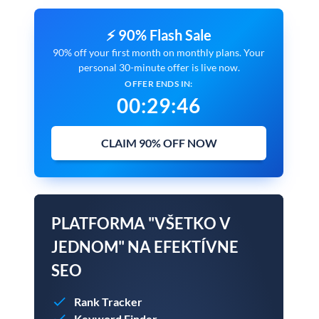
⚡ 90% Flash Sale
90% off your first month on monthly plans. Your
personal 30-minute offer is live now.
OFFER ENDS IN:
00
:
29
:
45
CLAIM 90% OFF NOW
PLATFORMA "VŠETKO V
JEDNOM" NA EFEKTÍVNE
SEO
Rank Tracker
Keyword Finder