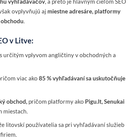
trhu vyhľadávačov
, a preto je hlavným cieľom SEO
 však ovplyvňujú aj
miestne adresáre, platformy
o obchodu
.
O v Litve:
s určitým vplyvom angličtiny v obchodných a
ričom viac ako
85 % vyhľadávaní sa uskutočňuje
ký obchod,
pričom platformy ako
Pigu.lt, Senukai
h miestach.
že litovskí používatelia sa pri vyhľadávaní služieb
firiem.