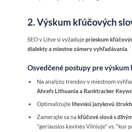
2. Výskum kľúčových slov
SEO v Litve si vyžaduje
prieskum kľúčových
dialekty a miestne zámery vyhľadávania
.
Osvedčené postupy pre výskum k
Na analýzu trendov v miestnom vyhľa
Ahrefs Lithuania a Ranktracker Keyw
Optimalizujte
litevskú jazykovú štruk
Zamerajte sa na
kľúčové slová s dlhý
"geriausios kavinės Vilniuje" vs. "kur p