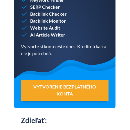
SERP Checker
Backlink Checker
Backlink Monitor
Website Audit
AI Article Writer
Vytvorte si konto ešte dnes. Kreditná karta
nie je potrebná.
VYTVORENIE BEZPLATNÉHO
KONTA
Zdieľať
: