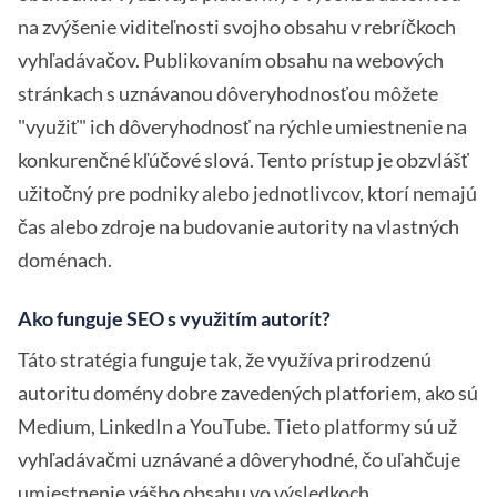
na zvýšenie viditeľnosti svojho obsahu v rebríčkoch
vyhľadávačov. Publikovaním obsahu na webových
stránkach s uznávanou dôveryhodnosťou môžete
"využiť" ich dôveryhodnosť na rýchle umiestnenie na
konkurenčné kľúčové slová. Tento prístup je obzvlášť
užitočný pre podniky alebo jednotlivcov, ktorí nemajú
čas alebo zdroje na budovanie autority na vlastných
doménach.
Ako funguje SEO s využitím autorít?
Táto stratégia funguje tak, že využíva prirodzenú
autoritu domény dobre zavedených platforiem, ako sú
Medium, LinkedIn a YouTube. Tieto platformy sú už
vyhľadávačmi uznávané a dôveryhodné, čo uľahčuje
umiestnenie vášho obsahu vo výsledkoch