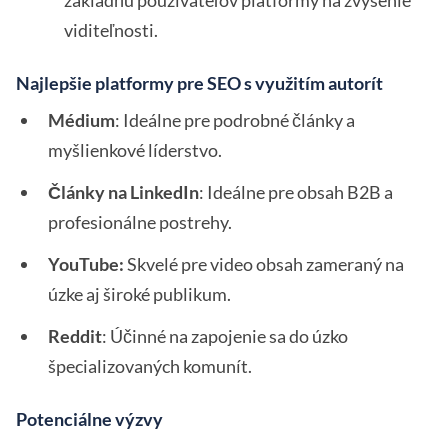
základňu používateľov platformy na zvýšenie
viditeľnosti.
Najlepšie platformy pre SEO s využitím autorít
Médium
: Ideálne pre podrobné články a
myšlienkové líderstvo.
Články na LinkedIn
: Ideálne pre obsah B2B a
profesionálne postrehy.
YouTube:
Skvelé pre video obsah zameraný na
úzke aj široké publikum.
Reddit
: Účinné na zapojenie sa do úzko
špecializovaných komunít.
Potenciálne výzvy