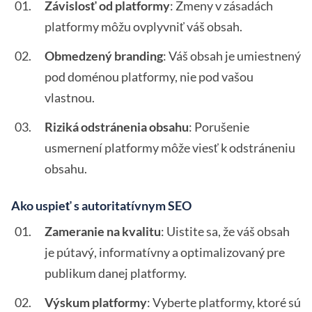
Závislosť od platformy
: Zmeny v zásadách
platformy môžu ovplyvniť váš obsah.
Obmedzený branding
: Váš obsah je umiestnený
pod doménou platformy, nie pod vašou
vlastnou.
Riziká odstránenia obsahu
: Porušenie
usmernení platformy môže viesť k odstráneniu
obsahu.
Ako uspieť s autoritatívnym SEO
Zameranie na kvalitu
: Uistite sa, že váš obsah
je pútavý, informatívny a optimalizovaný pre
publikum danej platformy.
Výskum platformy
: Vyberte platformy, ktoré sú