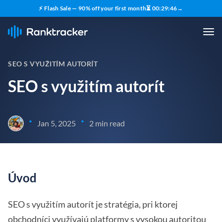
⚡ Flash Sale — 90% off your first month
⏳
00
:
29
:
45
→
SEO S VYUŽITÍM AUTORÍT
SEO s využitím autorít
•
•
Jan 5, 2025
2 min read
Úvod
SEO s využitím autorít je stratégia, pri ktorej
obchodníci využívajú platformy s vysokou autoritou