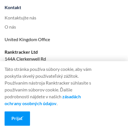
Kontakt
Kontaktujte nás
O nás
United Kingdom Office
Ranktracker Ltd
144A Clerkenwell Rd
London, EC1R 5DF
Táto stránka používa súbory cookie, aby vám
Company No: 08820809
poskytla skvelý používateľský zážitok.
felix@ranktracker.com
Používaním nástroja Ranktracker súhlasíte s
používaním súborov cookie. Ďalšie
podrobnosti nájdete v našich
zásadách
ochrany osobných údajov
.
2015 -
2026
© Ranktracker. All Rights Reserved.
Prijať