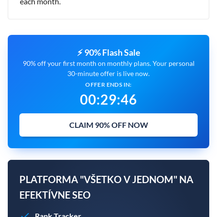
each month.
⚡ 90% Flash Sale
90% off your first month on monthly plans. Your personal
30-minute offer is live now.
OFFER ENDS IN:
00
:
29
:
45
CLAIM 90% OFF NOW
PLATFORMA "VŠETKO V JEDNOM" NA
EFEKTÍVNE SEO
Rank Tracker