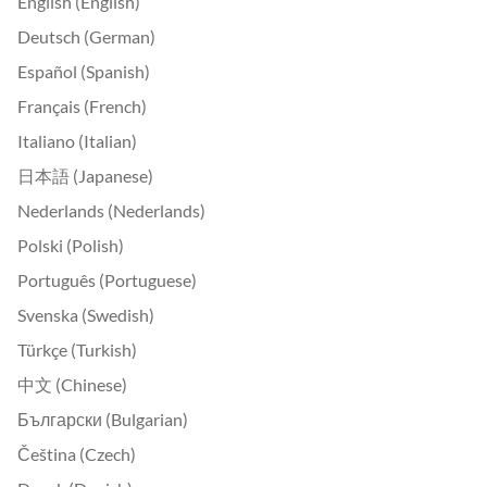
English (English)
Deutsch (German)
Español (Spanish)
Français (French)
Italiano (Italian)
日本語 (Japanese)
Nederlands (Nederlands)
Polski (Polish)
Português (Portuguese)
Svenska (Swedish)
Türkçe (Turkish)
中文 (Chinese)
Български (Bulgarian)
Čeština (Czech)