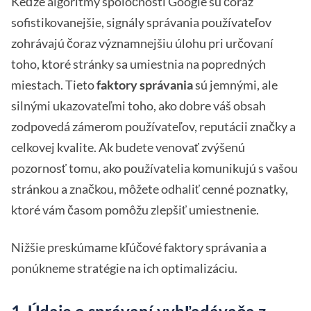
Keďže algoritmy spoločnosti Google sú čoraz
sofistikovanejšie, signály správania používateľov
zohrávajú čoraz významnejšiu úlohu pri určovaní
toho, ktoré stránky sa umiestnia na popredných
miestach. Tieto
faktory správania
sú jemnými, ale
silnými ukazovateľmi toho, ako dobre váš obsah
zodpovedá zámerom používateľov, reputácii značky a
celkovej kvalite. Ak budete venovať zvýšenú
pozornosť tomu, ako používatelia komunikujú s vašou
stránkou a značkou, môžete odhaliť cenné poznatky,
ktoré vám časom pomôžu zlepšiť umiestnenie.
Nižšie preskúmame kľúčové faktory správania a
ponúkneme stratégie na ich optimalizáciu.