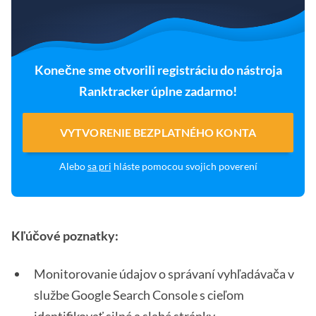
Konečne sme otvorili registráciu do nástroja
Ranktracker úplne zadarmo!
VYTVORENIE BEZPLATNÉHO KONTA
Alebo
sa pri
hláste pomocou svojich poverení
Kľúčové poznatky:
Monitorovanie údajov o správaní vyhľadávača v
službe Google Search Console s cieľom