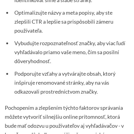
identifikovať silné a slabé stránky.
Optimalizujte názvy a meta popisy, aby ste
zlepšili CTR a lepšie sa prispôsobili zámeru
používateľa.
Vybudujte rozpoznateľnosť značky, aby viac ľudí
vyhľadávalo priamo vaše meno, čím sa posilní
dôveryhodnosť.
Podporujte vzťahy a vytvárajte obsah, ktorý
inšpiruje renomované stránky, aby na vás
odkazovali prostredníctvom značky.
Pochopením a zlepšením týchto faktorov správania
môžete vytvoriť silnejšiu online prítomnosť, ktorá
bude mať odozvu u používateľov aj vyhľadávačov - v