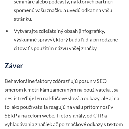
semináre alebo podcasty, na ktorých partneri
spomenú vašu značku a uvedú odkaz na vašu
stránku.
Vytvárajte zdieľateľný obsah (infografiky,
výskumné správy), ktorý budú ľudia prirodzene
citovať s použitím názvu vašej značky.
Záver
Behaviorálne faktory zdôrazňujú posun v SEO
smerom k metrikám zameraným na používateľa. , sa
nesústreďuje len na kľúčové slová a odkazy, ale aj na
to, ako používatelia reagujú na vašu prítomnosť v
SERP a na celom webe. Tieto signály, od CTR a
vyhľadávania značiek až po značkové odkazy s textom