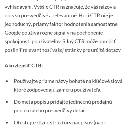
vyhľadávaní. Vyššie CTR naznačuje, že váš názov a
opis sú presvedčivé a relevantné. Hoci CTR nie je
jednoduchý, priamy faktor hodnotenia samostatne,
Google používa rôzne signály na pochopenie
spokojnosti používateľov. Silný CTR môže pomôcť
posilniť relevantnosť vašej stránky pre určité dotazy.
Ako zlepšiť CTR:
Používajte priame názvy bohaté na kľúčové slová,
ktoré zodpovedajú zámeru používateľa.
Do meta popisu pridajte jedinečnú predajnú
ponuku alebo presvedčivý detail.
Otestujte rôzne štruktúry nadpisov (napr.