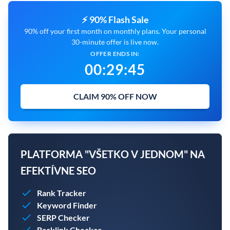
⚡ 90% Flash Sale
90% off your first month on monthly plans. Your personal
30-minute offer is live now.
OFFER ENDS IN:
00
:
29
:
45
CLAIM 90% OFF NOW
PLATFORMA "VŠETKO V JEDNOM" NA
EFEKTÍVNE SEO
Rank Tracker
Keyword Finder
SERP Checker
Backlink Checker