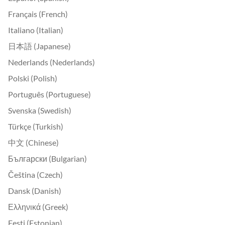
Français (French)
Italiano (Italian)
日本語 (Japanese)
Nederlands (Nederlands)
Polski (Polish)
Português (Portuguese)
Svenska (Swedish)
Türkçe (Turkish)
中文 (Chinese)
Български (Bulgarian)
Čeština (Czech)
Dansk (Danish)
Ελληνικά (Greek)
Eesti (Estonian)