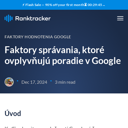
⚡ Flash Sale — 90% off your first month
⏳
00
:
29
:
45
→
FAKTORY HODNOTENIA GOOGLE
Faktory správania, ktoré
ovplyvňujú poradie v Google
•
•
Dec 17, 2024
3 min read
Úvod