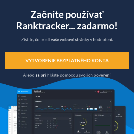
Začnite používať
Ranktracker... zadarmo!
Zistite, čo brzdí
vaše webové stránky
v hodnotení.
VYTVORENIE BEZPLATNÉHO KONTA
Alebo
sa pri
hláste pomocou svojich poverení