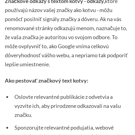
Značkové odkazy s textom kotvy - odkazy,
ktoré
používajú názov vašej značky ako kotvu - môžu
pomôcť posilniť signály značky a dôveru. Ak na vás
renomované stránky odkazujú menom, naznačuje to,
že vaša značka je autoritou vo svojom odbore. To
môže ovplyvniť to, ako Google vníma celkovú
dôveryhodnosť vášho webu, a nepriamo tak podporiť
lepšie umiestnenie.
Ako pestovať značkový text kotvy:
Oslovte relevantné publikácie z odvetvia a
vyzvite ich, aby prirodzene odkazovali na vašu
značku.
Sponzorujte relevantné podujatia, webové