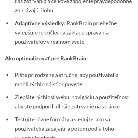
čas zotrvania a celkové zapojenie pravdepodobne
zohrávajú úlohu.
Adaptívne výsledky:
RankBrain priebežne
vylepšuje rebríčky na základe správania
používateľov v reálnom svete.
Ako optimalizovať pre RankBrain:
Píšte prirodzene a stručne, aby používatelia
mohli rýchlo nájsť odpovede.
Zlepšite rýchlosť webu, navigáciu a použiteľnosť,
aby ste podporili dlhšie zotrvanie na stránke.
Testujte rôzne formáty a sledujte, ako sa
používatelia zapájajú, a potom podľa toho
vylepšujte obsah.