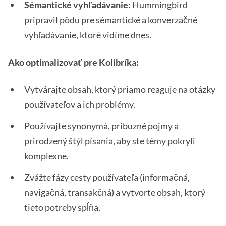
Sémantické vyhľadávanie:
Hummingbird
pripravil pôdu pre sémantické a konverzačné
vyhľadávanie, ktoré vidíme dnes.
Ako optimalizovať pre Kolibríka:
Vytvárajte obsah, ktorý priamo reaguje na otázky
používateľov a ich problémy.
Používajte synonymá, príbuzné pojmy a
prirodzený štýl písania, aby ste témy pokryli
komplexne.
Zvážte fázy cesty používateľa (informačná,
navigačná, transakčná) a vytvorte obsah, ktorý
tieto potreby spĺňa.