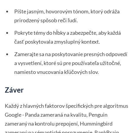
Píšte jasným, hovorovým tónom, ktorý odráža
prirodzený spôsob reči ľudí.
Pokryte témy do hĺbky a zabezpečte, aby každá
časť poskytovala zmysluplný kontext.
Zamerajte sa na poskytovanie presných odpovedí
a vysvetlení, ktoré sú pre používateľa užitočné,
namiesto vnucovania kľúčových slov.
Záver
Každý z hlavných faktorov špecifických pre algoritmus
Google - Panda zameraná na kvalitu, Penguin
zameraný na kontrolu prepojení, Hummingbird
zameraný na sémantické porozumenie, RankBrain