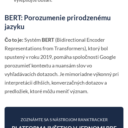
BERT: Porozumenie prirodzenému
jazyku
Čo to je:
Systém
BERT
(Bidirectional Encoder
Representations from Transformers), ktorý bol
spustený v roku 2019, pomáha spoločnosti Google
porozumieť kontextu a nuansám slov vo
vyhľadávacích dotazoch. Je mimoriadne výkonný pri
interpretácii dlhších, konverzačných dotazov a
predložiek, ktoré môžu meniť význam.
ZOZNÁMTE SA S NÁSTROJOM RANKTRACKER