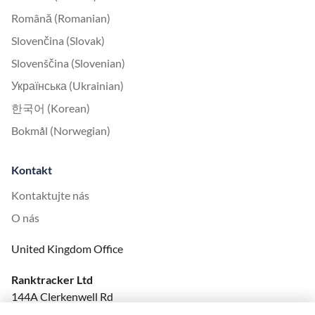
Română (Romanian)
Slovenčina (Slovak)
Slovenščina (Slovenian)
Українська (Ukrainian)
한국어 (Korean)
Bokmål (Norwegian)
Kontakt
Kontaktujte nás
O nás
United Kingdom Office
Ranktracker Ltd
144A Clerkenwell Rd
London, EC1R 5DF