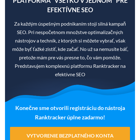
PLATFORMA "VŠETKO V JEDNOM" PRE
EFEKTÍVNE SEO
Za každým úspešným podnikaním stojí silná kampaň
SEO. Pri nespočetnom množstve optimalizačných
nástrojov a techník, z ktorých si môžete vybrať, však
môže byť ťažké zistiť, kde začať. No už sa nemusíte báť,
pretože mám pre vás presne to, čo vám pomôže.
Predstavujem komplexnú platformu Ranktracker na
efektívne SEO
Konečne sme otvorili registráciu do nástroja
Ranktracker úplne zadarmo!
VYTVORENIE BEZPLATNÉHO KONTA