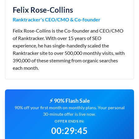
Felix Rose-Collins
Ranktracker's CEO/CMO & Co-founder
Felix Rose-Collins is the Co-founder and CEO/CMO
of Ranktracker. With over 15 years of SEO
experience, he has single-handedly scaled the
Ranktracker site to over 500,000 monthly visits, with
390,000 of these stemming from organic searches
each month.
⚡ 90% Flash Sale
90% off your first month on monthly plans. Your personal
30-minute offer is live now.
OFFER ENDS IN:
00
:
29
:
44