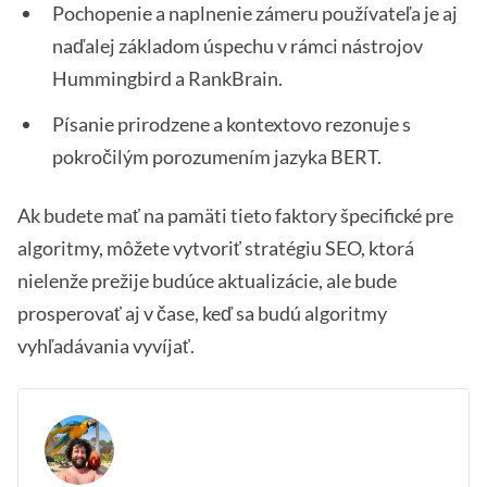
Pochopenie a naplnenie zámeru používateľa je aj
naďalej základom úspechu v rámci nástrojov
Hummingbird a RankBrain.
Písanie prirodzene a kontextovo rezonuje s
pokročilým porozumením jazyka BERT.
Ak budete mať na pamäti tieto faktory špecifické pre
algoritmy, môžete vytvoriť stratégiu SEO, ktorá
nielenže prežije budúce aktualizácie, ale bude
prosperovať aj v čase, keď sa budú algoritmy
vyhľadávania vyvíjať.