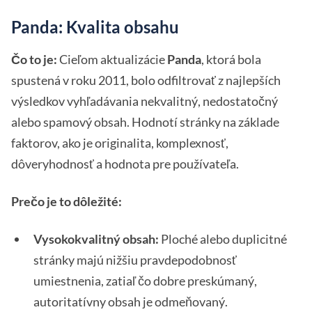
Panda: Kvalita obsahu
Čo to je:
Cieľom aktualizácie
Panda
, ktorá bola
spustená v roku 2011, bolo odfiltrovať z najlepších
výsledkov vyhľadávania nekvalitný, nedostatočný
alebo spamový obsah. Hodnotí stránky na základe
faktorov, ako je originalita, komplexnosť,
dôveryhodnosť a hodnota pre používateľa.
Prečo je to dôležité:
Vysokokvalitný obsah:
Ploché alebo duplicitné
stránky majú nižšiu pravdepodobnosť
umiestnenia, zatiaľ čo dobre preskúmaný,
autoritatívny obsah je odmeňovaný.