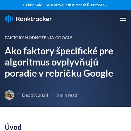
⚡ Flash Sale — 90% off your first month
⏳
00
:
29
:
44
→
FAKTORY HODNOTENIA GOOGLE
Ako faktory špecifické pre
algoritmus ovplyvňujú
poradie v rebríčku Google
•
•
Dec 17, 2024
3 min read
Úvod