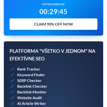
OFFER ENDS IN:
00
:
29
:
44
CLAIM 90% OFF NOW
PLATFORMA "VŠETKO V JEDNOM" NA
EFEKTÍVNE SEO
Rank Tracker
Keyword Finder
SERP Checker
Backlink Checker
Backlink Monitor
Website Audit
AI Article Writer