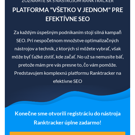
ZOZNÁMTE SA S NÁSTROJOM RANKTRACKER
PLATFORMA "VŠETKO V JEDNOM" PRE
EFEKTÍVNE SEO
Za každým úspešným podnikaním stojí silná kampaň
SEO. Pri nespočetnom množstve optimalizačných
nástrojov a techník, z ktorých si môžete vybrať, však
môže byť ťažké zistiť, kde začať. No už sa nemusíte báť,
pretože mám pre vás presne to, čo vám pomôže.
Predstavujem komplexnú platformu Ranktracker na
efektívne SEO
Konečne sme otvorili registráciu do nástroja
Ranktracker úplne zadarmo!