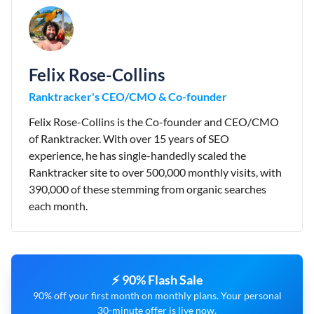
Felix Rose-Collins
Ranktracker's CEO/CMO & Co-founder
Felix Rose-Collins is the Co-founder and CEO/CMO
of Ranktracker. With over 15 years of SEO
experience, he has single-handedly scaled the
Ranktracker site to over 500,000 monthly visits, with
390,000 of these stemming from organic searches
each month.
⚡ 90% Flash Sale
90% off your first month on monthly plans. Your personal
30-minute offer is live now.