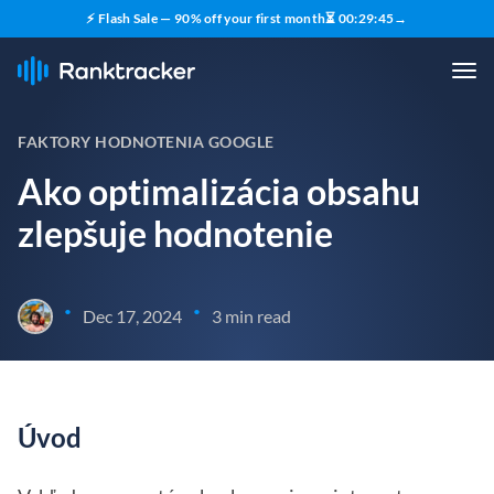
⚡ Flash Sale — 90% off your first month
⏳
00
:
29
:
44
→
FAKTORY HODNOTENIA GOOGLE
Ako optimalizácia obsahu
zlepšuje hodnotenie
•
•
Dec 17, 2024
3 min read
Úvod