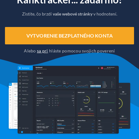
Zistite, čo brzdí
vaše webové stránky
v hodnotení.
VYTVORENIE BEZPLATNÉHO KONTA
Alebo
sa pri
hláste pomocou svojich poverení