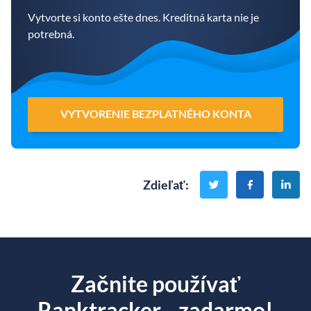
Vytvorte si konto ešte dnes. Kreditná karta nie je
potrebná.
VYTVORENIE BEZPLATNÉHO KONTA
Zdieľať
:
Začnite používať
Ranktracker... zadarmo!