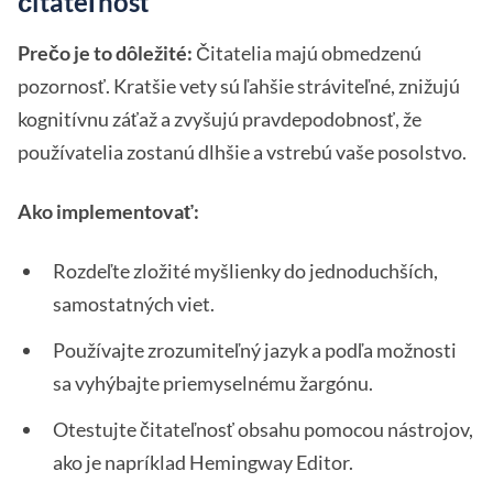
čitateľnosť
Prečo je to dôležité:
Čitatelia majú obmedzenú
pozornosť. Kratšie vety sú ľahšie stráviteľné, znižujú
kognitívnu záťaž a zvyšujú pravdepodobnosť, že
používatelia zostanú dlhšie a vstrebú vaše posolstvo.
Ako implementovať:
Rozdeľte zložité myšlienky do jednoduchších,
samostatných viet.
Používajte zrozumiteľný jazyk a podľa možnosti
sa vyhýbajte priemyselnému žargónu.
Otestujte čitateľnosť obsahu pomocou nástrojov,
ako je napríklad Hemingway Editor.