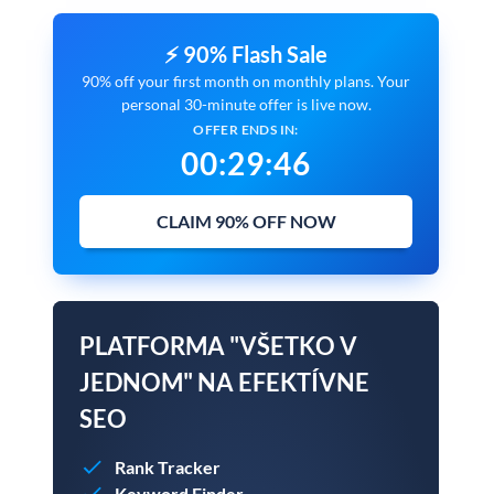
⚡ 90% Flash Sale
90% off your first month on monthly plans. Your
personal 30-minute offer is live now.
OFFER ENDS IN:
00
:
29
:
45
CLAIM 90% OFF NOW
PLATFORMA "VŠETKO V
JEDNOM" NA EFEKTÍVNE
SEO
Rank Tracker
Keyword Finder