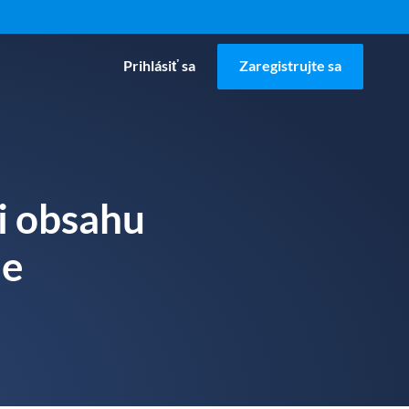
Prihlásiť sa
Zaregistrujte sa
ii obsahu
le