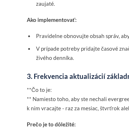
zaujaté.
Ako implementovať:
Pravidelne obnovujte obsah správ, aby
V prípade potreby pridajte časové zna
živého denníka.
3. Frekvencia aktualizácií zákl
**Čo to je:
** Namiesto toho, aby ste nechali evergre
k nim vracajte - raz za mesiac, štvrťrok al
Prečo je to dôležité: