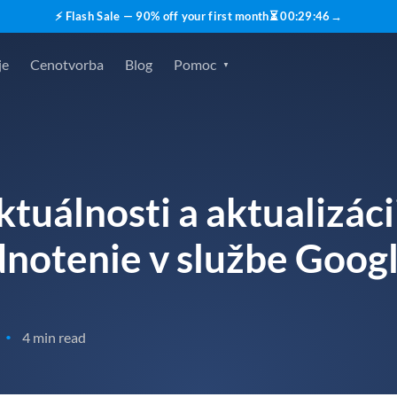
⚡ Flash Sale — 90% off your first month
⏳
00
:
29
:
45
→
je
Cenotvorba
Blog
Pomoc
ktuálnosti a aktualizác
notenie v službe Goog
4 min read
•