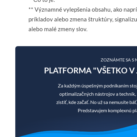
** Významné vylepšenia obsahu, ako naprí
príkladov alebo zmena štruktúry, signaliz
alebo malé zmeny slov.
ZOZNÁMTE SA S
PLATFORMA "VŠETKO V 
Za každým úspešným podnikaním stoj
optimalizačných nástrojov a techník, 
zistiť, kde začať. No už sa nemusíte b
Predstavujem komplexnú pla