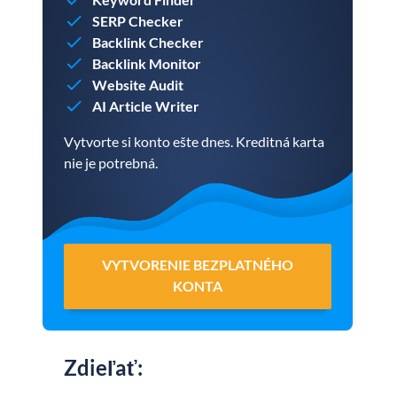
SERP Checker
Backlink Checker
Backlink Monitor
Website Audit
AI Article Writer
Vytvorte si konto ešte dnes. Kreditná karta
nie je potrebná.
VYTVORENIE BEZPLATNÉHO
KONTA
Zdieľať
: