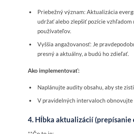
Priebežný význam: Aktualizácia everg
udržať alebo zlepšiť pozície vzhľado
používateľov.
Vyššia angažovanosť: Je pravdepodobne
presný a aktuálny, a budú ho zdieľať.
Ako implementovať:
Naplánujte audity obsahu, aby ste zisti
V pravidelných intervaloch obnovujte
4. Hĺbka aktualizácií (prepísani
**Čo to je: