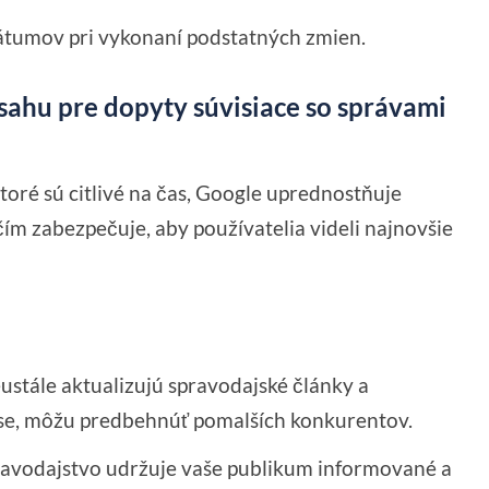
átumov pri vykonaní podstatných zmien.
sahu pre dopyty súvisiace so správami
toré sú citlivé na čas, Google uprednostňuje
ím zabezpečuje, aby používatelia videli najnovšie
ustále aktualizujú spravodajské články a
ase, môžu predbehnúť pomalších konkurentov.
ravodajstvo udržuje vaše publikum informované a