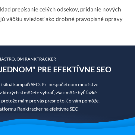
klad prepísanie celých odsekov, pridanie nových
ujú väčšiu sviežosť ako drobné pravopisné opravy
 NÁSTROJOM RANKTRACKER
JEDNOM" PRE EFEKTÍVNE SEO
í silná kampaň SEO. Pri nespočetnom množstve
z ktorých si môžete vybrať, však môže byť ťažké
áť, pretože mám pre vás presne to, čo vám pomôže.
tformu Ranktracker na efektívne SEO