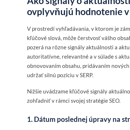
Ako signály o aktuálnost
ovplyvňujú hodnotenie v
V prostredí vyhľadávania, v ktorom je zám
kľúčové slová, môže čerstvosť vášho obsah
pozerá na rôzne signály aktuálnosti a aktua
autoritatívne, relevantné a v súlade s ak
obnovovaním obsahu, pridávaním nových po
udržať silnú pozíciu v SERP.
Nižšie uvádzame kľúčové signály aktuálnost
zohľadniť v rámci svojej stratégie SEO.
1. Dátum poslednej úpravy na st