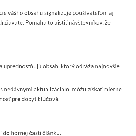
cie vášho obsahu signalizuje používateľom aj
ržiavate. Pomáha to uistiť návštevníkov, že
ia uprednostňujú obsah, ktorý odráža najnovšie
 s nedávnymi aktualizáciami môžu získať mierne
lnosť pre dopyt kľúčová.
" do hornej časti článku.