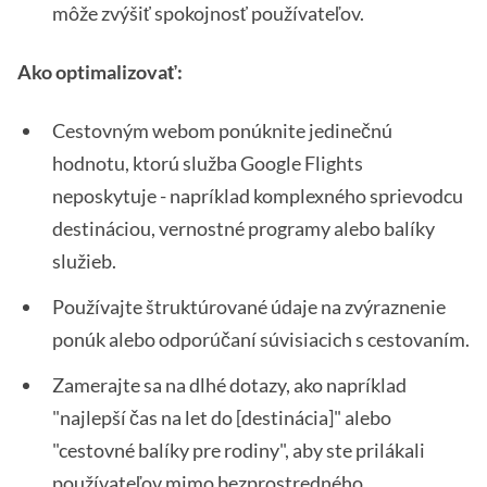
môže zvýšiť spokojnosť používateľov.
Ako optimalizovať:
Cestovným webom ponúknite jedinečnú
hodnotu, ktorú služba Google Flights
neposkytuje - napríklad komplexného sprievodcu
destináciou, vernostné programy alebo balíky
služieb.
Používajte štruktúrované údaje na zvýraznenie
ponúk alebo odporúčaní súvisiacich s cestovaním.
Zamerajte sa na dlhé dotazy, ako napríklad
"najlepší čas na let do [destinácia]" alebo
"cestovné balíky pre rodiny", aby ste prilákali
používateľov mimo bezprostredného