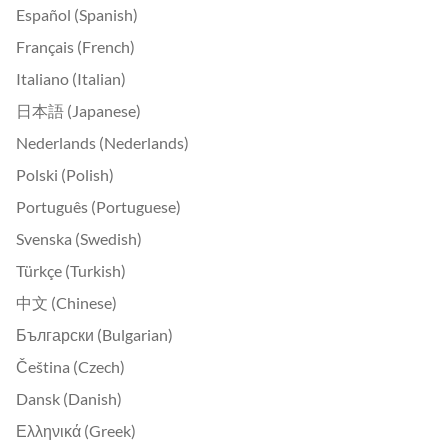
Español (Spanish)
Français (French)
Italiano (Italian)
日本語 (Japanese)
Nederlands (Nederlands)
Polski (Polish)
Português (Portuguese)
Svenska (Swedish)
Türkçe (Turkish)
中文 (Chinese)
Български (Bulgarian)
Čeština (Czech)
Dansk (Danish)
Ελληνικά (Greek)