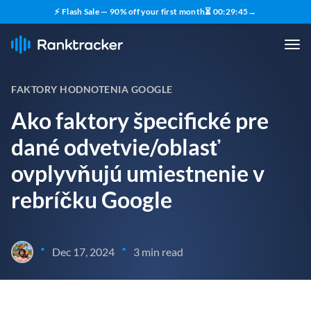
⚡ Flash Sale — 90% off your first month
⏳
00
:
29
:
44
→
FAKTORY HODNOTENIA GOOGLE
Ako faktory špecifické pre
dané odvetvie/oblasť
ovplyvňujú umiestnenie v
rebríčku Google
•
•
Dec 17, 2024
3 min read