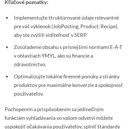
Kľúčové poznatky:
Implementujte štruktúrované údaje relevantné
pre váš výklenok (JobPosting, Product, Recipe),
aby ste zvýšili viditeľnosť v SERP.
Zosúladenie obsahu s prísnejšími normami E-A-T
v oblastiach YMYL, ako sú financie a
zdravotníctvo.
Optimalizujte lokálne firemné ponuky a stránky
produktov pre maximálne konverzie a spokojnosť
používateľov.
Pochopením a prispôsobením sa jedinečným
funkciám vyhľadávania vo vašom odvetví môžete
uspokojiť očakávania používateľov, splniť štandardy