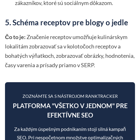
zákazníkov, ktoré sú sociálnym dôkazom.
5. Schéma receptov pre blogy o jedle
Čo to je:
Značenie receptov umožňuje kulinárskym
lokalitám zobrazovať sa v kolotočoch receptov a
bohatých výňatkoch, zobrazovať obrázky, hodnotenia,
časy varenia a prísady priamo v SERP.
ZOZNÁMTE SA S NÁSTROJOM RANKTRACKER
PLATFORMA "VŠETKO V JEDNOM" PRE
EFEKTÍVNE SEO
Za každým úspešným podnikaním stojí silná kampaň
SEO. Pri nespočetnom množstve optimalizačných