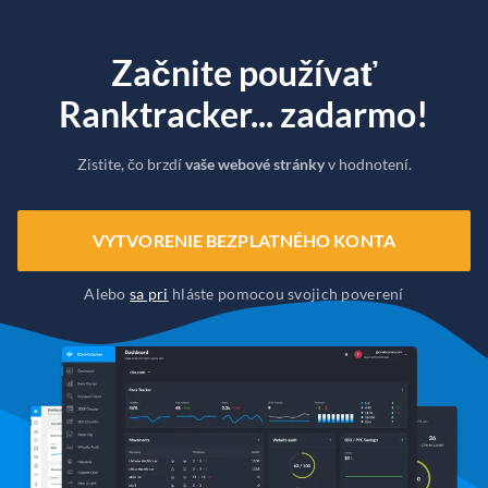
Začnite používať
Ranktracker... zadarmo!
Zistite, čo brzdí
vaše webové stránky
v hodnotení.
VYTVORENIE BEZPLATNÉHO KONTA
Alebo
sa pri
hláste pomocou svojich poverení