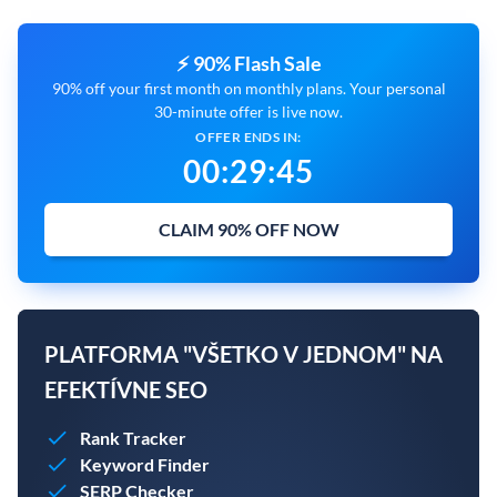
⚡ 90% Flash Sale
90% off your first month on monthly plans. Your personal
30-minute offer is live now.
OFFER ENDS IN:
00
:
29
:
44
CLAIM 90% OFF NOW
PLATFORMA "VŠETKO V JEDNOM" NA
EFEKTÍVNE SEO
Rank Tracker
Keyword Finder
SERP Checker