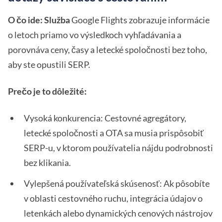
O čo ide: Služba
Google Flights zobrazuje informácie
o letoch priamo vo výsledkoch vyhľadávania a
porovnáva ceny, časy a letecké spoločnosti bez toho,
aby ste opustili SERP.
Prečo je to dôležité:
Vysoká konkurencia: Cestovné agregátory,
letecké spoločnosti a OTA sa musia prispôsobiť
SERP-u, v ktorom používatelia nájdu podrobnosti
bez klikania.
Vylepšená používateľská skúsenosť: Ak pôsobíte
v oblasti cestovného ruchu, integrácia údajov o
letenkách alebo dynamických cenových nástrojov