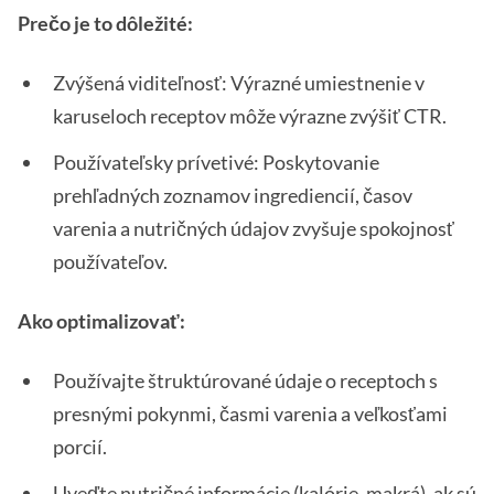
Prečo je to dôležité:
Zvýšená viditeľnosť: Výrazné umiestnenie v
karuseloch receptov môže výrazne zvýšiť CTR.
Používateľsky prívetivé: Poskytovanie
prehľadných zoznamov ingrediencií, časov
varenia a nutričných údajov zvyšuje spokojnosť
používateľov.
Ako optimalizovať:
Používajte štruktúrované údaje o receptoch s
presnými pokynmi, časmi varenia a veľkosťami
porcií.
Uveďte nutričné informácie (kalórie, makrá), ak sú