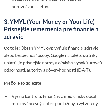
porovnávania letov.
3. YMYL (Your Money or Your Life)
Prísnejšie usmernenia pre financie a
zdravie
Čo to je:
Obsah YMYL ovplyvňuje financie, zdravie
alebo bezpečnosť osoby. Google na takéto stránky
uplatňuje prísnejšie normy a očakáva vysokú úroveň
odbornosti, autority a dôveryhodnosti (E-A-T).
Prečo je to dôležité:
Vyššia kontrola: Finančný a medicínsky obsah
musí byť presný, dobre podložený a vytvorený