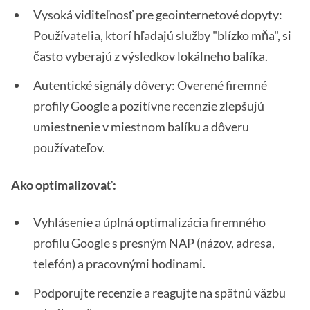
Vysoká viditeľnosť pre geointernetové dopyty:
Používatelia, ktorí hľadajú služby "blízko mňa", si
často vyberajú z výsledkov lokálneho balíka.
Autentické signály dôvery: Overené firemné
profily Google a pozitívne recenzie zlepšujú
umiestnenie v miestnom balíku a dôveru
používateľov.
Ako optimalizovať:
Vyhlásenie a úplná optimalizácia firemného
profilu Google s presným NAP (názov, adresa,
telefón) a pracovnými hodinami.
Podporujte recenzie a reagujte na spätnú väzbu