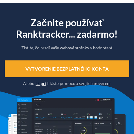
Začnite používať
Ranktracker... zadarmo!
Zistite, čo brzdí
vaše webové stránky
v hodnotení.
VYTVORENIE BEZPLATNÉHO KONTA
Alebo
sa pri
hláste pomocou svojich poverení