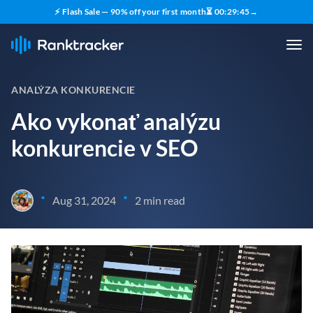
⚡ Flash Sale — 90% off your first month
⏳
00
:
29
:
45
→
ANALÝZA KONKURENCIE
Ako vykonať analýzu
konkurencie v SEO
•
•
Aug 31, 2024
2 min read