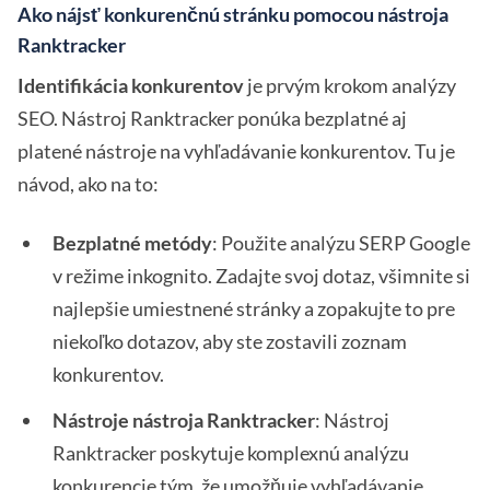
Ako nájsť konkurenčnú stránku pomocou nástroja
Ranktracker
Identifikácia konkurentov
je prvým krokom analýzy
SEO. Nástroj Ranktracker ponúka bezplatné aj
platené nástroje na vyhľadávanie konkurentov. Tu je
návod, ako na to:
Bezplatné metódy
: Použite analýzu SERP Google
v režime inkognito. Zadajte svoj dotaz, všimnite si
najlepšie umiestnené stránky a zopakujte to pre
niekoľko dotazov, aby ste zostavili zoznam
konkurentov.
Nástroje nástroja Ranktracker
: Nástroj
Ranktracker poskytuje komplexnú analýzu
konkurencie tým, že umožňuje vyhľadávanie