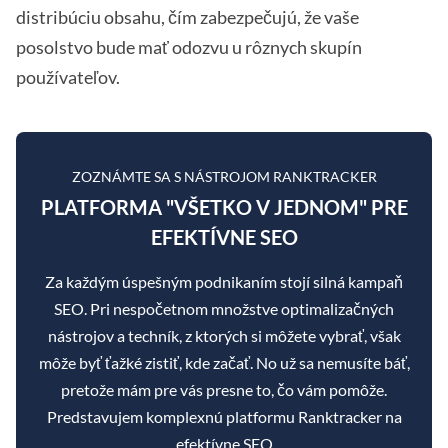
distribúciu obsahu, čím zabezpečujú, že vaše
posolstvo bude mať odozvu u rôznych skupín
používateľov.
ZOZNÁMTE SA S NÁSTROJOM RANKTRACKER
PLATFORMA "VŠETKO V JEDNOM" PRE
EFEKTÍVNE SEO
Za každým úspešným podnikaním stojí silná kampaň
SEO. Pri nespočetnom množstve optimalizačných
nástrojov a techník, z ktorých si môžete vybrať, však
môže byť ťažké zistiť, kde začať. No už sa nemusíte báť,
pretože mám pre vás presne to, čo vám pomôže.
Predstavujem komplexnú platformu Ranktracker na
efektívne SEO