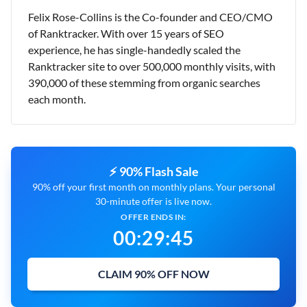
Felix Rose-Collins is the Co-founder and CEO/CMO
of Ranktracker. With over 15 years of SEO
experience, he has single-handedly scaled the
Ranktracker site to over 500,000 monthly visits, with
390,000 of these stemming from organic searches
each month.
⚡ 90% Flash Sale
90% off your first month on monthly plans. Your personal
30-minute offer is live now.
OFFER ENDS IN:
00
:
29
:
43
CLAIM 90% OFF NOW