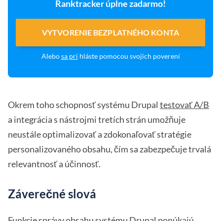
Ranktracker úplne zadarmo!
VYTVORENIE BEZPLATNÉHO KONTA
Alebo
sa pri
hláste pomocou svojich poverení
Okrem toho schopnosť systému Drupal
testovať A/B
a integrácia s nástrojmi tretích strán umožňuje
neustále optimalizovať a zdokonaľovať stratégie
personalizovaného obsahu, čím sa zabezpečuje trvalá
relevantnosť a účinnosť.
Záverečné slová
Funkcie správy obsahu systému Drupal ponúkajú