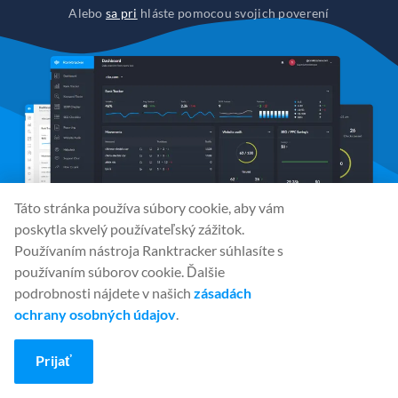
Alebo
sa pri
hláste pomocou svojich poverení
Táto stránka používa súbory cookie, aby vám
poskytla skvelý používateľský zážitok.
Používaním nástroja Ranktracker súhlasíte s
používaním súborov cookie. Ďalšie
podrobnosti nájdete v našich
zásadách
ochrany osobných údajov
.
Sociálne médiá
Prijať