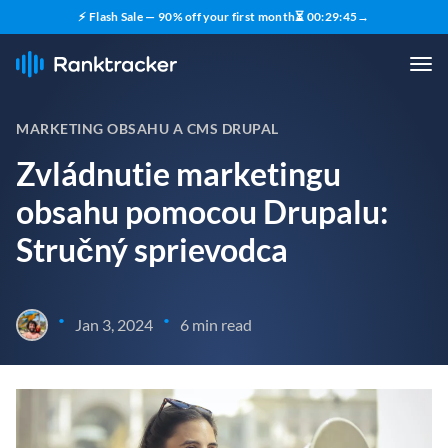
⚡ Flash Sale — 90% off your first month
⏳
00
:
29
:
43
→
MARKETING OBSAHU A CMS DRUPAL
Zvládnutie marketingu
obsahu pomocou Drupalu:
Stručný sprievodca
•
•
Jan 3, 2024
6 min read