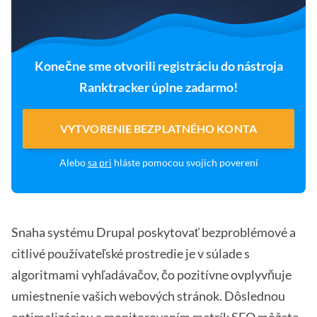
Konečne sme otvorili registráciu do nástroja
Ranktracker úplne zadarmo!
VYTVORENIE BEZPLATNÉHO KONTA
Alebo
sa pri
hláste pomocou svojich poverení
Snaha systému Drupal poskytovať bezproblémové a
citlivé používateľské prostredie je v súlade s
algoritmami vyhľadávačov, čo pozitívne ovplyvňuje
umiestnenie vašich webových stránok. Dôslednou
optimalizáciou a monitorovaním metrík SEO môžete