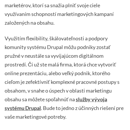
marketérov, ktorí sa snažia plniť svoje ciele
využívaním schopností marketingových kampaní
založených na obsahu.
Využitím flexibility, škálovateľnosti a podpory
komunity systému Drupal môžu podniky zostať
pružné v neustále sa vyvíjajúcom digitálnom
prostredí. Či už ste malá firma, ktorá chce vytvoriť
online prezentáciu, alebo veľký podnik, ktorého
cieľom je zefektívniť komplexné pracovné postupy s
obsahom, v snahe o úspech v oblasti marketingu
obsahu sa môžete spoľahnúť na
služby vývoja
systému Drupal
. Bude to jedno z účinných riešení pre
vaše marketingové potreby.