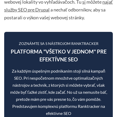
webovej lokality vo vyhľadávačoch. Tu
si
môžete
najať
služby SEO pre Drupal
a nechať odborníkov, aby sa
postarali o výkon vašej webovej stránky.
ZOZNÁMTE SA S NÁSTROJOM RANKTRACKER
PLATFORMA "VŠETKO V JEDNOM" PRE
EFEKTÍVNE SEO
Za každým úspešným podnikaním stojí silná kampaň
SEO. Pri nespočetnom množstve optimalizačných
nástrojov a techník, z ktorých si môžete vybrať, však
môže byť ťažké zistiť, kde začať. No už sa nemusíte báť,
pretože mám pre vás presne to, čo vám pomôže.
Predstavujem komplexnú platformu Ranktracker na
efektívne SEO