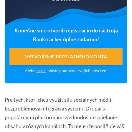
Konečne sme otvorili registráciu do nástroja
Ranktracker úplne zadarmo!
VYTVORENIE BEZPLATNÉHO KONTA
Alebo
sa pri
hláste pomocou svojich poverení
Pre tých, ktorí chcú využiť silu sociálnych médií,
bezproblémová integrácia systému Drupal s
populárnymi platformami zjednodušuje zdieľanie
obsahu v rôznych kanáloch. To nielenže posilňuje váš