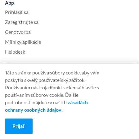
App
Prihlásiť sa
Zaregistrujte sa
Cenotvorba
Míľniky aplikácie
Helpdesk
Jazyky
Táto stránka používa súbory cookie, aby vám
English (English)
poskytla skvelý používateľský zážitok.
Deutsch (German)
Používaním nástroja Ranktracker súhlasíte s
používaním súborov cookie. Ďalšie
Español (Spanish)
podrobnosti nájdete v našich
zásadách
Français (French)
ochrany osobných údajov
.
Italiano (Italian)
Prijať
日本語 (Japanese)
Nederlands (Nederlands)