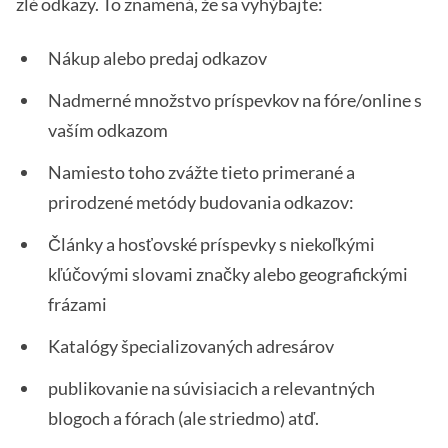
zlé odkazy. To znamená, že sa vyhýbajte:
Nákup alebo predaj odkazov
Nadmerné množstvo príspevkov na fóre/online s
vaším odkazom
Namiesto toho zvážte tieto primerané a
prirodzené metódy budovania odkazov:
Články a hosťovské príspevky s niekoľkými
kľúčovými slovami značky alebo geografickými
frázami
Katalógy špecializovaných adresárov
publikovanie na súvisiacich a relevantných
blogoch a fórach (ale striedmo) atď.