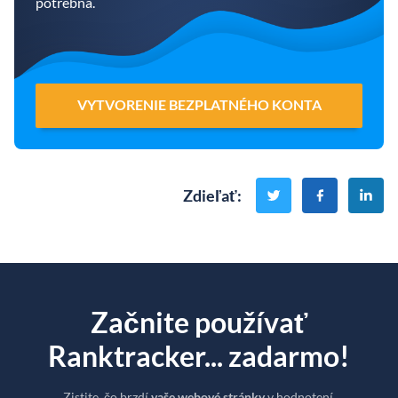
potrebná.
VYTVORENIE BEZPLATNÉHO KONTA
Zdieľať
:
Začnite používať
Ranktracker... zadarmo!
Zistite, čo brzdí
vaše webové stránky
v hodnotení.