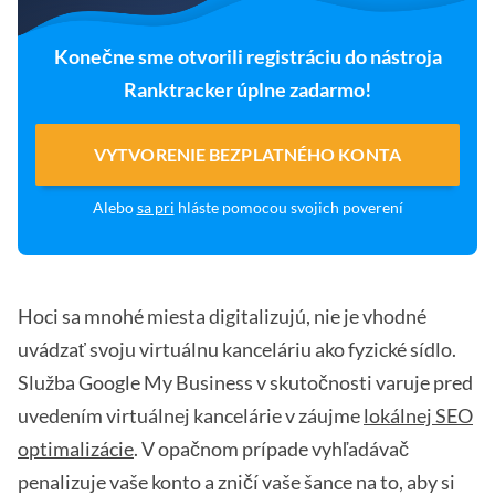
Konečne sme otvorili registráciu do nástroja
Ranktracker úplne zadarmo!
VYTVORENIE BEZPLATNÉHO KONTA
Alebo
sa pri
hláste pomocou svojich poverení
Hoci sa mnohé miesta digitalizujú, nie je vhodné
uvádzať svoju virtuálnu kanceláriu ako fyzické sídlo.
Služba Google My Business v skutočnosti varuje pred
uvedením virtuálnej kancelárie v záujme
lokálnej SEO
optimalizácie
. V opačnom prípade vyhľadávač
penalizuje vaše konto a zničí vaše šance na to, aby si