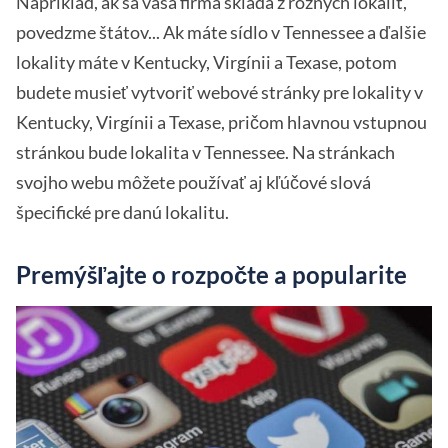
Napríklad, ak sa vaša firma skladá z rôznych lokalít,
povedzme štátov... Ak máte sídlo v Tennessee a ďalšie
lokality máte v Kentucky, Virgínii a Texase, potom
budete musieť vytvoriť webové stránky pre lokality v
Kentucky, Virgínii a Texase, pričom hlavnou vstupnou
stránkou bude lokalita v Tennessee. Na stránkach
svojho webu môžete používať aj kľúčové slová
špecifické pre danú lokalitu.
Premýšľajte o rozpočte a popularite