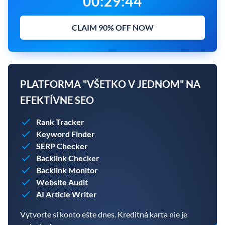
00
:
29
:
43
CLAIM 90% OFF NOW
PLATFORMA "VŠETKO V JEDNOM" NA
EFEKTÍVNE SEO
Rank Tracker
Keyword Finder
SERP Checker
Backlink Checker
Backlink Monitor
Website Audit
AI Article Writer
Vytvorte si konto ešte dnes. Kreditná karta nie je