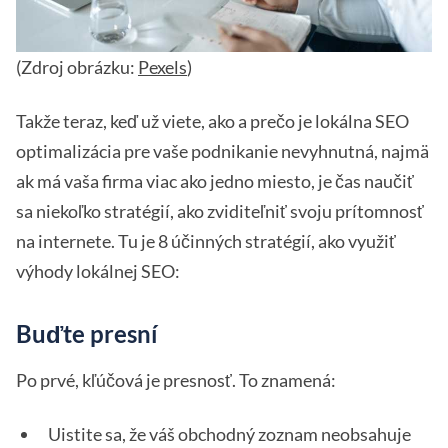
(Zdroj obrázku:
Pexels
)
Takže teraz, keď už viete, ako a prečo je lokálna SEO
optimalizácia pre vaše podnikanie nevyhnutná, najmä
ak má vaša firma viac ako jedno miesto, je čas naučiť
sa niekoľko stratégií, ako zviditeľniť svoju prítomnosť
na internete. Tu je 8 účinných stratégií, ako využiť
výhody lokálnej SEO:
Buďte presní
Po prvé, kľúčová je presnosť. To znamená:
Uistite sa, že váš obchodný zoznam neobsahuje