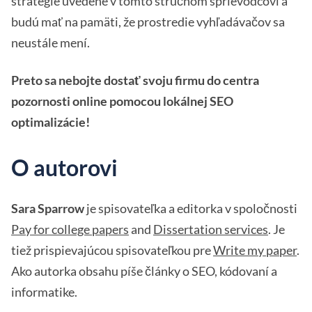
stratégie uvedené v tomto stručnom sprievodcovi a
budú mať na pamäti, že prostredie vyhľadávačov sa
neustále mení.
Preto sa nebojte dostať svoju firmu do centra
pozornosti online pomocou lokálnej SEO
optimalizácie!
O autorovi
Sara Sparrow
je spisovateľka a editorka v spoločnosti
Pay for college papers
and
Dissertation services
. Je
tiež prispievajúcou spisovateľkou pre
Write my paper
.
Ako autorka obsahu píše články o SEO, kódovaní a
informatike.