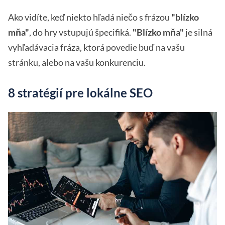
Ako vidíte, keď niekto hľadá niečo s frázou
"blízko
mňa"
, do hry vstupujú špecifiká.
"Blízko mňa"
je silná
vyhľadávacia fráza, ktorá povedie buď na vašu
stránku, alebo na vašu konkurenciu.
8 stratégií pre lokálne SEO