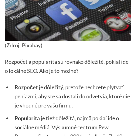
(Zdroj:
Pixabay
)
Rozpočet a popularita sú rovnako dôležité, pokiaľ ide
o lokálne SEO. Ako je to možné?
Rozpočet
je dôležitý, pretože nechcete plytvať
peniazmi, aby ste sa dostali do odvetvia, ktoré nie
je vhodné pre vašu firmu.
Popularita
je tiež dôležitá, najmä pokiaľ ide o
sociálne médiá. Výskumné centrum Pew