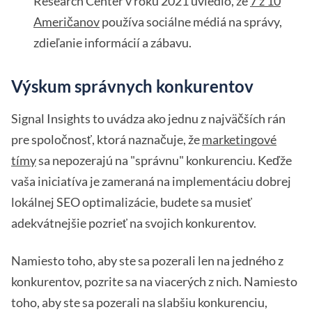
Research Center v roku 2021 uviedlo, že
7 z 10
Američanov
používa sociálne médiá na správy,
zdieľanie informácií a zábavu.
Výskum správnych konkurentov
Signal Insights to uvádza ako jednu z najväčších rán
pre spoločnosť, ktorá naznačuje, že
marketingové
tímy
sa nepozerajú na "správnu" konkurenciu. Keďže
vaša iniciatíva je zameraná na implementáciu dobrej
lokálnej SEO optimalizácie, budete sa musieť
adekvátnejšie pozrieť na svojich konkurentov.
Namiesto toho, aby ste sa pozerali len na jedného z
konkurentov, pozrite sa na viacerých z nich. Namiesto
toho, aby ste sa pozerali na slabšiu konkurenciu,