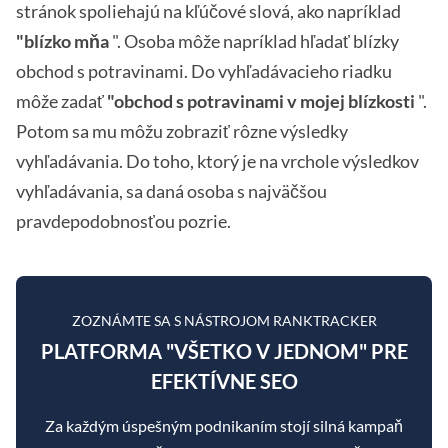
stránok spoliehajú na kľúčové slová, ako napríklad
"blízko mňa
". Osoba môže napríklad hľadať blízky
obchod s potravinami. Do vyhľadávacieho riadku
môže zadať
"obchod s potravinami v mojej blízkosti
".
Potom sa mu môžu zobraziť rôzne výsledky
vyhľadávania. Do toho, ktorý je na vrchole výsledkov
vyhľadávania, sa daná osoba s najväčšou
pravdepodobnosťou pozrie.
ZOZNÁMTE SA S NÁSTROJOM RANKTRACKER
PLATFORMA "VŠETKO V JEDNOM" PRE
EFEKTÍVNE SEO
Za každým úspešným podnikaním stojí silná kampaň