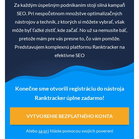
Za každým úspešným podnikaním stojí silná kampaň
SEO. Pri nespočetnom množstve optimalizačných
nástrojov a techník, z ktorých si môžete vybrať, však
môže byť ťažké zistiť, kde začať. No už sa nemusíte báť,
pretože mám pre vás presne to, čo vám pomôže.
Predstavujem komplexnú platformu Ranktracker na
efektívne SEO
Konečne sme otvorili registráciu do nástroja
Ranktracker úplne zadarmo!
VYTVORENIE BEZPLATNÉHO KONTA
Alebo
sa pri
hláste pomocou svojich poverení