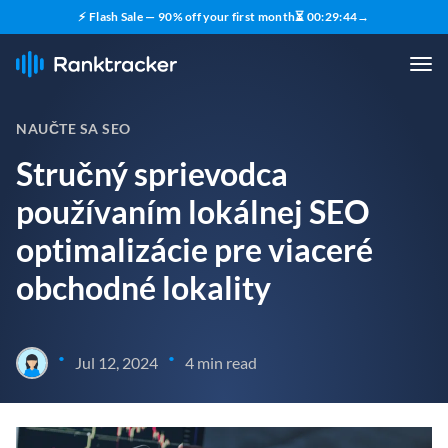
⚡ Flash Sale — 90% off your first month
⏳
00
:
29
:
43
→
NAUČTE SA SEO
Stručný sprievodca
používaním lokálnej SEO
optimalizácie pre viaceré
obchodné lokality
•
•
Jul 12, 2024
4 min read