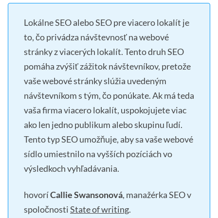
Lokálne SEO alebo SEO pre viacero lokalít je
to, čo privádza návštevnosť na webové
stránky z viacerých lokalít. Tento druh SEO
pomáha zvýšiť zážitok návštevníkov, pretože
vaše webové stránky slúžia uvedeným
návštevníkom s tým, čo ponúkate. Ak má teda
vaša firma viacero lokalít, uspokojujete viac
ako len jedno publikum alebo skupinu ľudí.
Tento typ SEO umožňuje, aby sa vaše webové
sídlo umiestnilo na vyšších pozíciách vo
výsledkoch vyhľadávania.
hovorí
Callie Swansonová
, manažérka SEO v
spoločnosti
State of writing
.