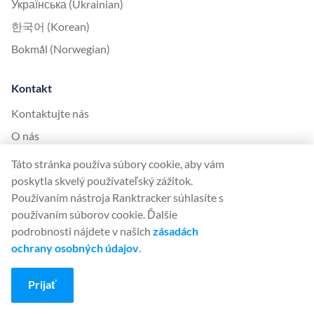
Українська (Ukrainian)
한국어 (Korean)
Bokmål (Norwegian)
Kontakt
Kontaktujte nás
O nás
Táto stránka používa súbory cookie, aby vám
United Kingdom Office
poskytla skvelý používateľský zážitok.
Používaním nástroja Ranktracker súhlasíte s
Ranktracker Ltd
používaním súborov cookie. Ďalšie
144A Clerkenwell Rd
podrobnosti nájdete v našich
zásadách
London, EC1R 5DF
ochrany osobných údajov
.
Company No: 08820809
felix@ranktracker.com
Prijať