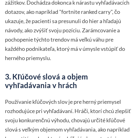
zážitkov. Dochádza dokonca k nárastu vyhľadávacích
dotazov, ako napríklad "fortnite ranked carry", čo
ukazuje, že pacienti sa presunuli do hier a hľadajú
návody, ako zvýšiť svoju pozíciu. Zarámcovanie a
pochopenie týchto trendov má veľkú váhu pre
každého podnikateľa, ktorý má v úmysle vstúpiť do
herného priemyslu.
3. Kľúčové slová a objem
vyhľadávania v hrách
Používanie kľúčových slov je pre herný priemysel
rozhodujúce pri vyhľadávaní. Hráči, ktorí chcú zlepšiť
svoju konkurenčnú výhodu, chovajú určité kľúčové
slová s veľkým objemom vyhľadávania, ako napríklad