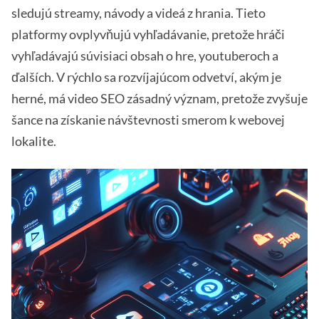
sledujú streamy, návody a videá z hrania. Tieto
platformy ovplyvňujú vyhľadávanie, pretože hráči
vyhľadávajú súvisiaci obsah o hre, youtuberoch a
ďalších. V rýchlo sa rozvíjajúcom odvetví, akým je
herné, má video SEO zásadný význam, pretože zvyšuje
šance na získanie návštevnosti smerom k webovej
lokalite.