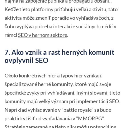
najmä na zapojenie publika a propagáciu obsahu.
Keďže tieto platformy priťahujú veľkú aktivitu, táto
aktivita môže zmeniť poradie vo vyhľadávačoch, z
čoho vyplýva potreba interakcie sociálnych médií v
rámci
SEO v hernom sektore
.
7. Ako vznik a rast herných komunít
ovplyvnil SEO
Okolo konkrétnych hier a typov hier vznikajú
špecializované herné komunity, ktoré majú svoje
špecifické zvyky pri vyhľadávaní. Inými slovami, tieto
komunity majú veľký význam pri implementácii SEO.
Napríklad vyhľadávanie v "battle royale" sa bude
prakticky líšiť od vyhľadávania v "MMORPG".
Stratégie zamerané na tieto niky môžu potenciálne