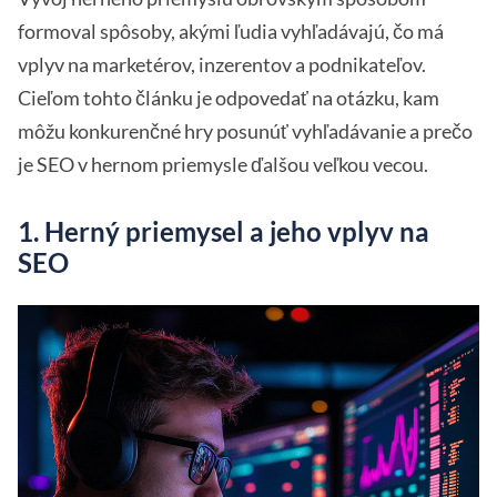
formoval spôsoby, akými ľudia vyhľadávajú, čo má
vplyv na marketérov, inzerentov a podnikateľov.
Cieľom tohto článku je odpovedať na otázku, kam
môžu konkurenčné hry posunúť vyhľadávanie a prečo
je SEO v hernom priemysle ďalšou veľkou vecou.
1.
Herný priemysel a jeho vplyv na
SEO