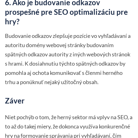
6. Ako je budovanie odkazov
prospešné pre SEO optimalizáciu pre
hry?
Budovanie odkazov zlepšuje pozície vo vyhľadávaní a
autoritu domény webovej stránky budovaním
spätných odkazov autority z iných webových stránok
s hrami. K dosiahnutiu týchto spätných odkazov by
pomohla aj ochota komunikovať s členmi herného
trhu a ponúknuť nejaký užitočný obsah.
Záver
Niet pochýb o tom, že herný sektor má vplyv na SEO, a
to až do takej miery, že dokonca využíva konkurenčné
hry na formovanie správania pri vyhľadávaní, čím