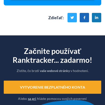
Zdieľať
:
Začnite používať
Ranktracker... zadarmo!
Zistite, čo brzdí
vaše webové stránky
v hodnotení.
VYTVORENIE BEZPLATNÉHO KONTA
Alebo
sa pri
hláste pomocou svojich poverení