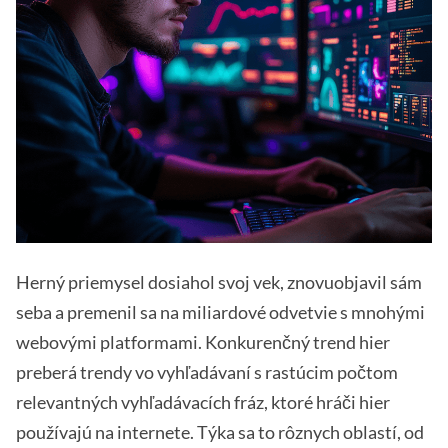
Herný priemysel dosiahol svoj vek, znovuobjavil sám
seba a premenil sa na miliardové odvetvie s mnohými
webovými platformami. Konkurenčný trend hier
preberá trendy vo vyhľadávaní s rastúcim počtom
relevantných vyhľadávacích fráz, ktoré hráči hier
používajú na internete. Týka sa to rôznych oblastí, od