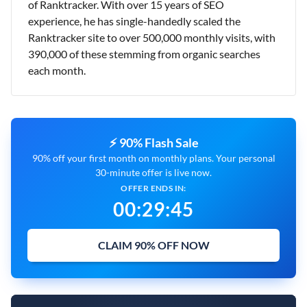
of Ranktracker. With over 15 years of SEO
experience, he has single-handedly scaled the
Ranktracker site to over 500,000 monthly visits, with
390,000 of these stemming from organic searches
each month.
⚡ 90% Flash Sale
90% off your first month on monthly plans. Your personal
30-minute offer is live now.
OFFER ENDS IN:
00
:
29
:
43
CLAIM 90% OFF NOW