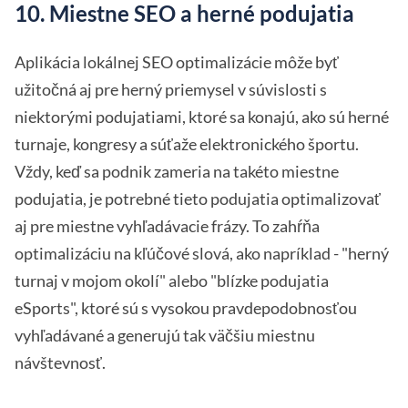
10. Miestne SEO a herné podujatia
Aplikácia lokálnej SEO optimalizácie môže byť
užitočná aj pre herný priemysel v súvislosti s
niektorými podujatiami, ktoré sa konajú, ako sú herné
turnaje, kongresy a súťaže elektronického športu.
Vždy, keď sa podnik zameria na takéto miestne
podujatia, je potrebné tieto podujatia optimalizovať
aj pre miestne vyhľadávacie frázy. To zahŕňa
optimalizáciu na kľúčové slová, ako napríklad - "herný
turnaj v mojom okolí" alebo "blízke podujatia
eSports", ktoré sú s vysokou pravdepodobnosťou
vyhľadávané a generujú tak väčšiu miestnu
návštevnosť.