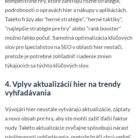
kompetitívne hry, ktoré zahŕňajú rôzne stratégie,
podrobnosti o opravách hier a nákupy v aplikáciách.
Takéto frázy ako "herné stratégie", "herné taktiky",
"najlepšie stratégie pre hry" alebo "rank booster"
možno ľahko počuť. Samotná optimalizácia kľúčových
slov pre špecialistov na SEO v oblasti hier nestačí,
pretože je potrebné zohľadniť riadenie zmien
týkajúcich sa týchto kľúčových slov.
4. Vplyv aktualizácií hier na trendy
vyhľadávania
Vývojári hier neustále vytvárajú aktualizácie, záplaty
a nový obsah pre hry, aby ste mohli zažiť ďalší faktor
nudy. Takéto aktualizácie zvyčajne spôsobujú nárast
návštevnosti vyhľadávania, pretože hráči chcú vedieť,