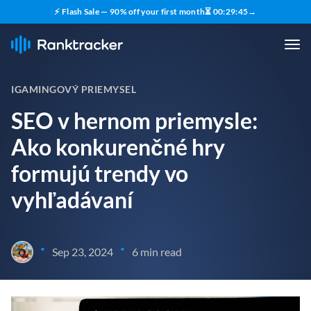
⚡ Flash Sale — 90% off your first month
⏳
00
:
29
:
43
→
IGAMINGOVÝ PRIEMYSEL
SEO v hernom priemysle:
Ako konkurenčné hry
formujú trendy vo
vyhľadávaní
•
•
Sep 23, 2024
6 min read