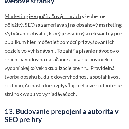
webové stránky
Marketing je v počítačových hrách
všeobecne
dôležitý
. SEO sa zameriava aj na
obsahový marketing
.
Vytváranie obsahu, ktorý je kvalitný a relevantný pre
publikum hier, môže tiež pomôcť pri zvyšovaní ich
pozície vo vyhľadávaní. To zahŕňa písanie návodov o
hrách, návodov na natáčanie a písanie noviniek o
vydaní akejkoľvek aktualizácie pre hru. Pravidelná
tvorba obsahu buduje dôveryhodnosť a spoľahlivosť
podniku, čo následne ovplyvňuje celkové hodnotenie
stránok webu vo vyhľadávačoch.
13. Budovanie prepojení a autorita v
SEO pre hry