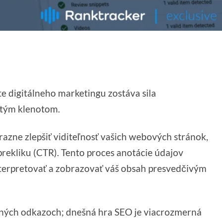
te digitálneho marketingu zostáva sila
ytým klenotom.
razne zlepšiť viditeľnosť vašich webových stránok,
rekliku (CTR). Tento proces anotácie údajov
terpretovať a zobrazovať váš obsah presvedčivým
pätných odkazoch; dnešná hra SEO je viacrozmerná