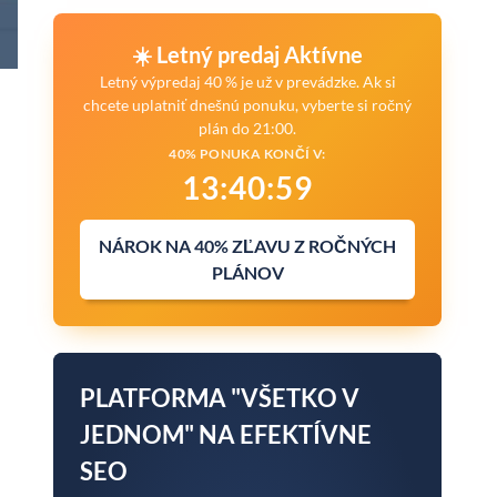
☀️ Letný predaj Aktívne
Letný výpredaj 40 % je už v prevádzke. Ak si
chcete uplatniť dnešnú ponuku, vyberte si ročný
plán do 21:00.
40% PONUKA KONČÍ V:
13
:
40
:
57
NÁROK NA 40% ZĽAVU Z ROČNÝCH
PLÁNOV
PLATFORMA "VŠETKO V
JEDNOM" NA EFEKTÍVNE
SEO