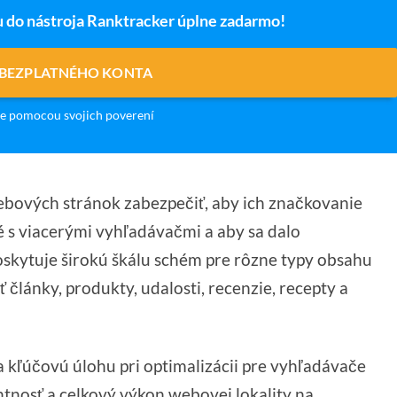
u do nástroja Ranktracker úplne zadarmo!
 BEZPLATNÉHO KONTA
e pomocou svojich poverení
bových stránok zabezpečiť, aby ich značkovanie
 s viacerými vyhľadávačmi a aby sa dalo
oskytuje širokú škálu schém pre rôzne typy obsahu
ánky, produkty, udalosti, recenzie, recepty a
kľúčovú úlohu pri optimalizácii pre vyhľadávače
antnosť a celkový výkon webovej lokality na