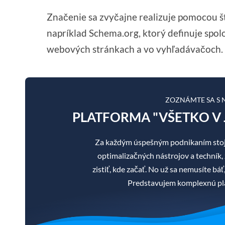
Značenie sa zvyčajne realizuje pomocou š
napríklad Schema.org, ktorý definuje spo
webových stránkach a vo vyhľadávačoch.
ZOZNÁMTE SA S
PLATFORMA "VŠETKO V 
Za každým úspešným podnikaním stoj
optimalizačných nástrojov a techník, 
zistiť, kde začať. No už sa nemusíte b
Predstavujem komplexnú pla