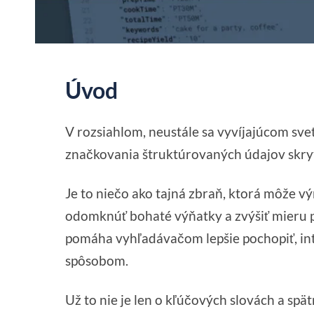
Úvod
V rozsiahlom, neustále sa vyvíjajúcom sve
značkovania štruktúrovaných údajov skr
Je to niečo ako tajná zbraň, ktorá môže vý
odomknúť bohaté výňatky a zvýšiť mieru p
pomáha vyhľadávačom lepšie pochopiť, in
spôsobom.
Už to nie je len o kľúčových slovách a s