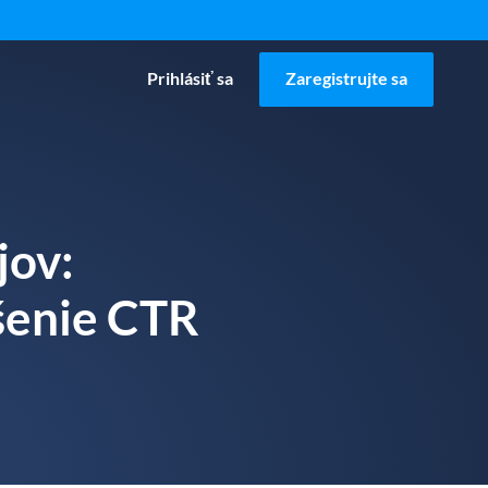
Prihlásiť sa
Zaregistrujte sa
jov:
šenie CTR