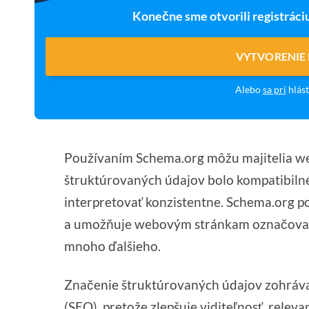
Konečne sme otvorili registráci
VYTVORENIE
Alebo
sa pri
hlást
Používaním Schema.org môžu majitelia we
štruktúrovaných údajov bolo kompatibilné
interpretovať konzistentne. Schema.org p
a umožňuje webovým stránkam označovať čl
mnoho ďalšieho.
Značenie štruktúrovaných údajov zohráva 
(SEO), pretože zlepšuje viditeľnosť, relev