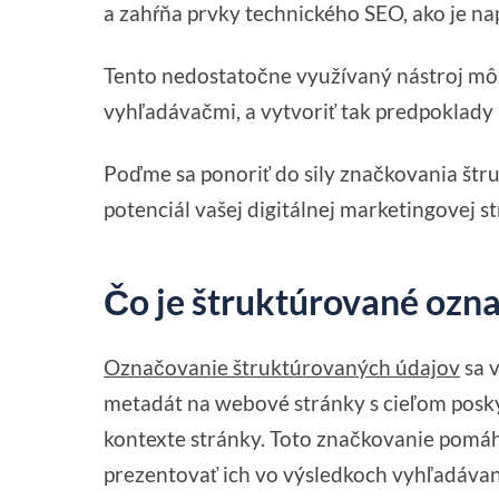
a zahŕňa prvky technického SEO, ako je n
Tento nedostatočne využívaný nástroj mô
vyhľadávačmi, a vytvoriť tak predpoklady p
Poďme sa ponoriť do sily značkovania štr
potenciál vašej digitálnej marketingovej st
Čo je štruktúrované ozn
Označovanie štruktúrovaných údajov
sa v
metadát na webové stránky s cieľom posk
kontexte stránky. Toto značkovanie pomá
prezentovať ich vo výsledkoch vyhľadáva