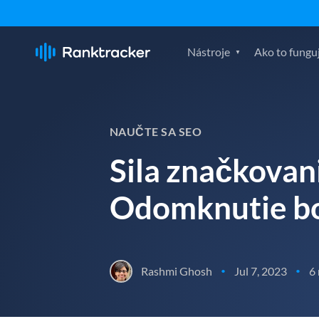
Nástroje
Ako to fungu
NAUČTE SA SEO
Sila značkovan
Odomknutie bo
Rashmi Ghosh
Jul 7, 2023
6
•
•