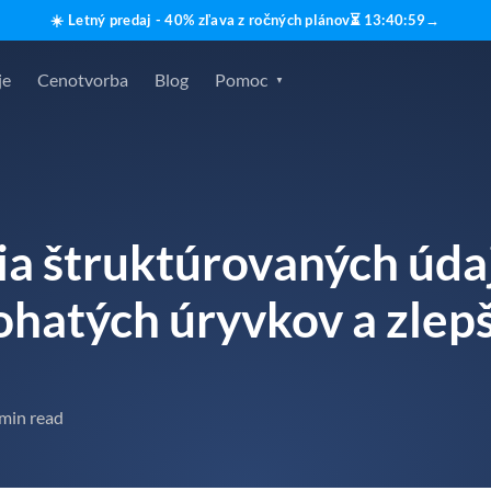
☀️ Letný predaj - 40% zľava z ročných plánov
⏳
13
:
40
:
57
→
je
Cenotvorba
Blog
Pomoc
ia štruktúrovaných úda
hatých úryvkov a zlep
 min read