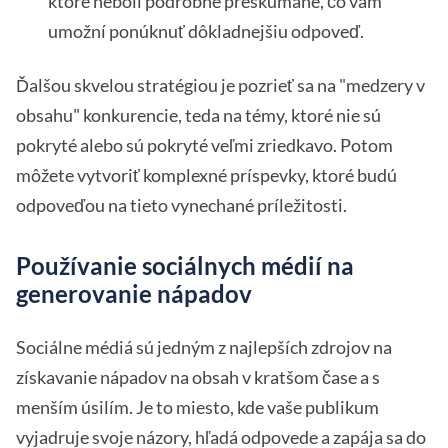
ktoré neboli podrobne preskúmané, čo vám
umožní ponúknuť dôkladnejšiu odpoveď.
Ďalšou skvelou stratégiou je pozrieť sa na "medzery v
obsahu" konkurencie, teda na témy, ktoré nie sú
pokryté alebo sú pokryté veľmi zriedkavo. Potom
môžete vytvoriť komplexné príspevky, ktoré budú
odpoveďou na tieto vynechané príležitosti.
Používanie sociálnych médií na
generovanie nápadov
Sociálne médiá sú jedným z najlepších zdrojov na
získavanie nápadov na obsah v kratšom čase a s
menším úsilím. Je to miesto, kde vaše publikum
vyjadruje svoje názory, hľadá odpovede a zapája sa do