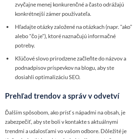
zvyčajne menej konkurenčné a často odrážajú
konkrétnejší zámer používateľa.
Hľadajte otázky založené na otázkach (napr. "ako"
alebo "čo je"), ktoré naznačujú informačné
potreby.
Kľúčové slovo prirodzene začleňte do názvov a
podnadpisov príspevkov na blogu, aby ste
dosiahli optimalizáciu SEO.
Prehľad trendov a správ v odvetví
Ďalším spôsobom, ako prísť s nápadmi na obsah, je
zabezpečiť, aby ste boli v kontakte s aktuálnymi
trendmi a udalosťami vo vašom odbore. Dôležité je