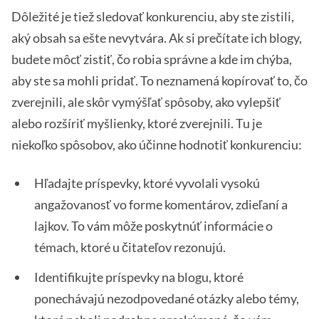
Dôležité je tiež sledovať konkurenciu, aby ste zistili,
aký obsah sa ešte nevytvára. Ak si prečítate ich blogy,
budete môcť zistiť, čo robia správne a kde im chýba,
aby ste sa mohli pridať. To neznamená kopírovať to, čo
zverejnili, ale skôr vymýšľať spôsoby, ako vylepšiť
alebo rozšíriť myšlienky, ktoré zverejnili. Tu je
niekoľko spôsobov, ako účinne hodnotiť konkurenciu:
Hľadajte príspevky, ktoré vyvolali vysokú
angažovanosť vo forme komentárov, zdieľaní a
lajkov. To vám môže poskytnúť informácie o
témach, ktoré u čitateľov rezonujú.
Identifikujte príspevky na blogu, ktoré
ponechávajú nezodpovedané otázky alebo témy,