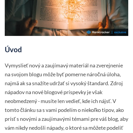
Úvod
Vymyslieť nový a zaujímavý materiál na zverejnenie
na svojom blogu môže byť pomerne náročná úloha,
najmä ak sa snažíte udržať si vysoký štandard. Zdroj
nápadov na nové blogové príspevky je však
neobmedzený - musíte len vedieť, kde ich nájsť. V
tomto článku sa s vami podelím o niekoľko tipov, ako
prísť s novými a zaujímavými témami pre váš blog, aby
vám nikdy nedošli nápady, o ktoré sa môžete podeliť