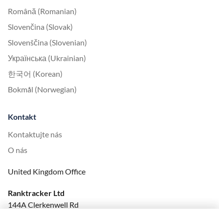
Română (Romanian)
Slovenčina (Slovak)
Slovenščina (Slovenian)
Українська (Ukrainian)
한국어 (Korean)
Bokmål (Norwegian)
Kontakt
Kontaktujte nás
O nás
United Kingdom Office
Ranktracker Ltd
144A Clerkenwell Rd
London, EC1R 5DF