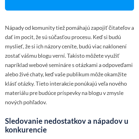
Nápady od komunity tiež pomáhajú zapojiť čitateľov a
dať im pocit, že sú súčasťou procesu. Keď si budú
myslieť, že si ich názory ceníte, budú viac naklonení
zostať vášmu blogu verní. Takisto môžete využiť
napríklad webové semináre s otázkami a odpoveďami
alebo živé chaty, keď vaše publikum môže okamžite
klásť otázky. Tieto interakcie ponúkajú veľa nového
materiálu pre budúce príspevky na blogu v zmysle
nových pohľadov.
Sledovanie nedostatkov a nápadov u
konkurencie