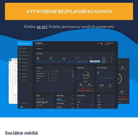
VYTVORENIE BEZPLATNÉHO KONTA
Alebo
sa pri
hláste pomocou svojich poverení
Sociálne médiá