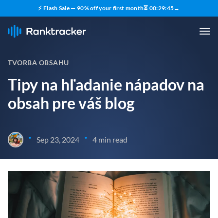
⚡ Flash Sale — 90% off your first month
⏳
00
:
29
:
44
→
TVORBA OBSAHU
Tipy na hľadanie nápadov na
obsah pre váš blog
•
•
Sep 23, 2024
4 min read