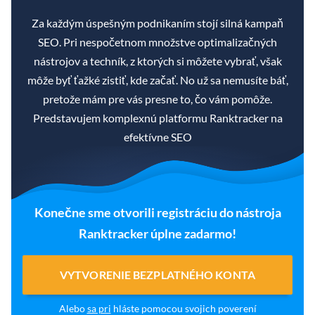
Za každým úspešným podnikaním stojí silná kampaň
SEO. Pri nespočetnom množstve optimalizačných
nástrojov a techník, z ktorých si môžete vybrať, však
môže byť ťažké zistiť, kde začať. No už sa nemusíte báť,
pretože mám pre vás presne to, čo vám pomôže.
Predstavujem komplexnú platformu Ranktracker na
efektívne SEO
Konečne sme otvorili registráciu do nástroja
Ranktracker úplne zadarmo!
VYTVORENIE BEZPLATNÉHO KONTA
Alebo
sa pri
hláste pomocou svojich poverení