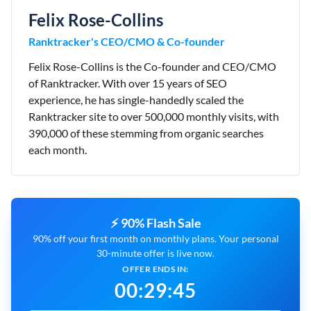
Felix Rose-Collins
Ranktracker's CEO/CMO & Co-founder
Felix Rose-Collins is the Co-founder and CEO/CMO
of Ranktracker. With over 15 years of SEO
experience, he has single-handedly scaled the
Ranktracker site to over 500,000 monthly visits, with
390,000 of these stemming from organic searches
each month.
⚡ 90% Flash Sale
90% off your first month on monthly plans. Your personal
30-minute offer is live now.
OFFER ENDS IN:
00
:
29
:
44