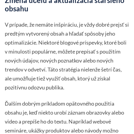
Zmena účelu a aktualizácia staršieho
obsahu
V prípade, že nemáte inšpiráciu, je vždy dobré prejsť si
predtým vytvorený obsah a hľadať spôsoby jeho
optimalizácie. Niektoré blogové príspevky, ktoré boli
v minulosti populárne, môžete prepísať s použitím
nových údajov, nových poznatkov alebo nových
trendov v odvetví. Táto stratégia nielenže šetrí čas,
ale umožňuje tiež využiť obsah, ktorý už získal
pozitívnu odozvu publika.
Ďalším dobrým príkladom opätovného použitia
obsahu je, keď niekto urobí záznam obrazovky alebo
video a prepíše ho do textu. Napríklad webové
semináre, ukážky produktov alebo návody možno