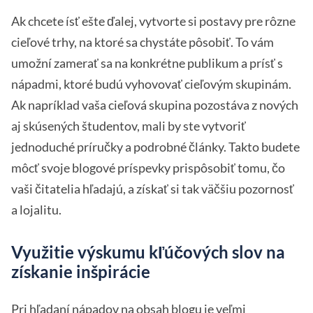
Ak chcete ísť ešte ďalej, vytvorte si postavy pre rôzne
cieľové trhy, na ktoré sa chystáte pôsobiť. To vám
umožní zamerať sa na konkrétne publikum a prísť s
nápadmi, ktoré budú vyhovovať cieľovým skupinám.
Ak napríklad vaša cieľová skupina pozostáva z nových
aj skúsených študentov, mali by ste vytvoriť
jednoduché príručky a podrobné články. Takto budete
môcť svoje blogové príspevky prispôsobiť tomu, čo
vaši čitatelia hľadajú, a získať si tak väčšiu pozornosť
a lojalitu.
Využitie výskumu kľúčových slov na
získanie inšpirácie
Pri hľadaní nápadov na obsah blogu je veľmi