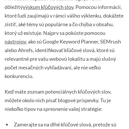
dôležitý
výskum kľúčových slov
. Pomocou informácií,
ktoré ľudí zaujímajú v rámci vášho výklenku, dokážete
zistiť, aké témy sú populárne a čo chýba v obsahu,
ktorý už existuje. Najprv sa pokúste pomocou
nástrojov,
ako sú Google Keyword Planner, SEMrush
alebo Ahrefs, identifikovať kľúčové slová, ktoré sú
relevantné pre vašu webovú lokalitu a majú slušný
počet mesačných vyhľadávaní, ale nie veľkú
konkurenciu.
Keď máte zoznam potenciálnych kľúčových slov,
môžete okolo nich písať blogové príspevky. Tu je
niekoľko tipov na spresnenie vašej stratégie:
Zamerajte sa na dlhé kľúčové slová, pretože sú