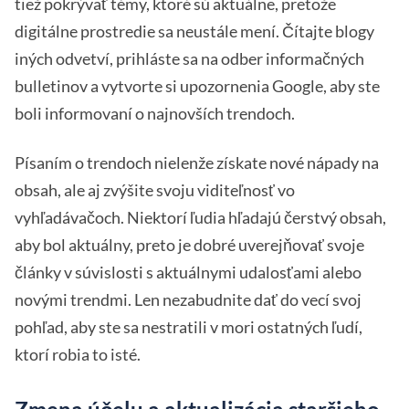
tiež pokrývať témy, ktoré sú aktuálne, pretože
digitálne prostredie sa neustále mení. Čítajte blogy
iných odvetví, prihláste sa na odber informačných
bulletinov a vytvorte si upozornenia Google, aby ste
boli informovaní o najnovších trendoch.
Písaním o trendoch nielenže získate nové nápady na
obsah, ale aj zvýšite svoju viditeľnosť vo
vyhľadávačoch. Niektorí ľudia hľadajú čerstvý obsah,
aby bol aktuálny, preto je dobré uverejňovať svoje
články v súvislosti s aktuálnymi udalosťami alebo
novými trendmi. Len nezabudnite dať do vecí svoj
pohľad, aby ste sa nestratili v mori ostatných ľudí,
ktorí robia to isté.