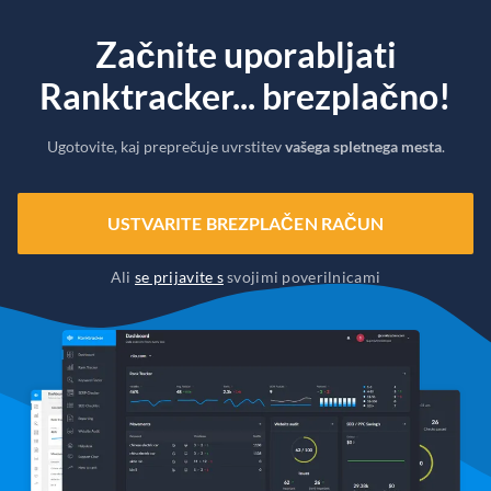
Začnite uporabljati
Ranktracker... brezplačno!
Ugotovite, kaj preprečuje uvrstitev
vašega spletnega mesta
.
USTVARITE BREZPLAČEN RAČUN
Ali
se prijavite s
svojimi poverilnicami