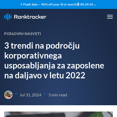
⚡ Flash Sale — 90% off your first month
⏳
00
:
29
:
44
→
POSLOVNI NASVETI
3 trendi na področju
korporativnega
usposabljanja za zaposlene
na daljavo v letu 2022
•
•
Jul 31, 2024
3 min read