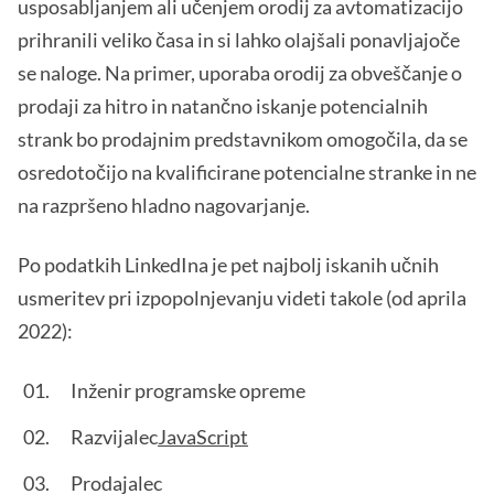
usposabljanjem ali učenjem orodij za avtomatizacijo
prihranili veliko časa in si lahko olajšali ponavljajoče
se naloge. Na primer, uporaba orodij za obveščanje o
prodaji za hitro in natančno iskanje potencialnih
strank bo prodajnim predstavnikom omogočila, da se
osredotočijo na kvalificirane potencialne stranke in ne
na razpršeno hladno nagovarjanje.
Po podatkih LinkedIna je pet najbolj iskanih učnih
usmeritev pri izpopolnjevanju videti takole (od aprila
2022):
Inženir programske opreme
Razvijalec
JavaScript
Prodajalec