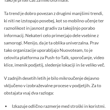
Tako je prišel čas za mikroformate.
Ta trend je dobro povezan z drugimi manjšimi trendi,
ki niti ne izstopajo posebej, kot so mobilno učenje ter
raznolikost in jasnost gradiv za takojšnjo porabo
informacij. Nekateri celo primerjajo dele vsebine z
samorogi. Menijo, da je ta oblika univerzalna. Prav
tako organizacije uporabljajo Nuovoteam, to je
celovita platforma za Push-to-Talk, sporočanje, video
klice, imenik podjetij, sledenje lokaciji in še veliko več.
V zadnjih desetih letih je bilo mikroučenje dejavno
vključeno v izobraževalne procese v podjetjih. Za to
obstajata vsaj dva razloga:
Izkazuje odlično razmerje med stroški in koristmi.