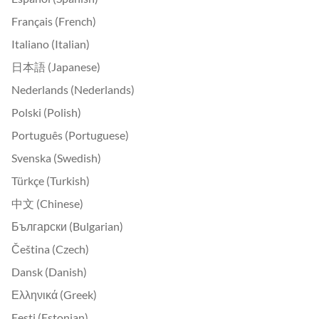
Français (French)
Italiano (Italian)
日本語 (Japanese)
Nederlands (Nederlands)
Polski (Polish)
Português (Portuguese)
Svenska (Swedish)
Türkçe (Turkish)
中文 (Chinese)
Български (Bulgarian)
Čeština (Czech)
Dansk (Danish)
Ελληνικά (Greek)
Eesti (Estonian)