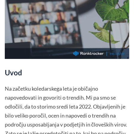
Uvod
Na začetku koledarskega leta je običajno
napovedovati in govoriti o trendih. Mi pa smo se
odločili, da to storimo sredi leta 2022. Objavljenih je
bilo veliko poročil, ocen in napovedi o trendih na
področju usposabljanja v podjetjih in človeških virov.
Zato se je lažje osredotočiti na to, kaj bo na področju