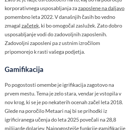
korporativnega usposabljanja za
zaposlene na daljavo
pomembno leta 2022. V današnjih časih bo vedno
zmagal
začetek,
ki bo omogočal zaslužek. Zato dobro
usposabljanje vodi do zadovoljnih zaposlenih.
Zadovoljni zaposleni pa z ustnim izročilom
pripomorejo k rasti vašega podjetja.
Gamifikacija
Po pogostosti omembe je igrifikacija zagotovo na
prvem mestu. Tema je zelo stara, vendar je vstopila v
nov krog, ki se je po nekaterih ocenah začel leta 2018.
Glede na poročilo Metaari naj bi se prihodki iz
igrificiranega učenja do leta 2025 povečali na 28,8
milijarde dolarjev. Najpogostejše funkcije gamifikacije