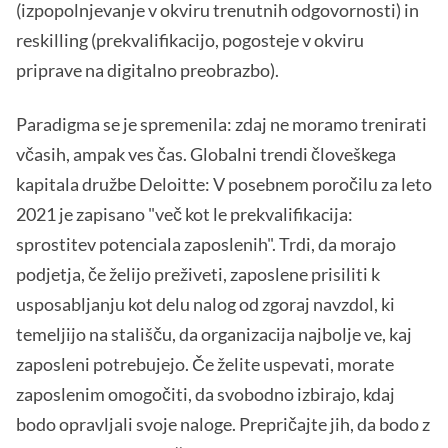
(izpopolnjevanje v okviru trenutnih odgovornosti) in
reskilling (prekvalifikacijo, pogosteje v okviru
priprave na digitalno preobrazbo).
Paradigma se je spremenila: zdaj ne moramo trenirati
včasih, ampak ves čas. Globalni trendi človeškega
kapitala družbe Deloitte: V posebnem poročilu za leto
2021 je zapisano "več kot le prekvalifikacija:
sprostitev potenciala zaposlenih". Trdi, da morajo
podjetja, če želijo preživeti, zaposlene prisiliti k
usposabljanju kot delu nalog od zgoraj navzdol, ki
temeljijo na stališču, da organizacija najbolje ve, kaj
zaposleni potrebujejo. Če želite uspevati, morate
zaposlenim omogočiti, da svobodno izbirajo, kdaj
bodo opravljali svoje naloge. Prepričajte jih, da bodo z