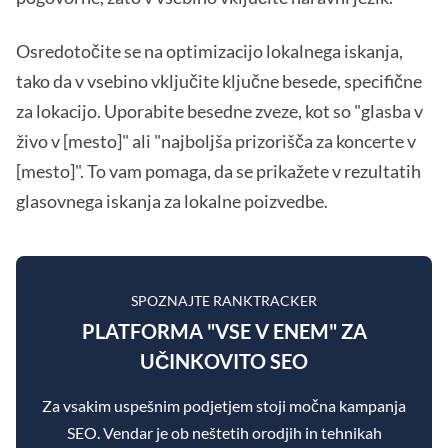
Osredotočite se na optimizacijo lokalnega iskanja,
tako da v vsebino vključite ključne besede, specifične
za lokacijo. Uporabite besedne zveze, kot so "glasba v
živo v [mesto]" ali "najboljša prizorišča za koncerte v
[mesto]". To vam pomaga, da se prikažete v rezultatih
glasovnega iskanja za lokalne poizvedbe.
SPOZNAJTE RANKTRACKER
PLATFORMA "VSE V ENEM" ZA
UČINKOVITO SEO
Za vsakim uspešnim podjetjem stoji močna kampanja
SEO. Vendar je ob neštetih orodjih in tehnikah