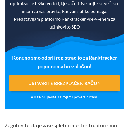
optimizacije težko vedeti, kje začeti. Ne bojte se več, ker
imam za vas prav to, kar vam lahko pomaga.
Predstavljam platformo Ranktracker vse-v-enem za
učinkovito SEO
Končno smo odprli registracijo za Ranktracker
popolnoma brezplačno!
USTVARITE BREZPLAČEN RAČUN
Ali
se prijavite s
svojimi poverilnicami
Zagotovite, da je vaše spletno mesto strukturirano