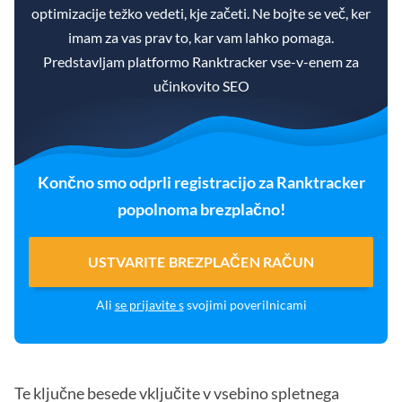
optimizacije težko vedeti, kje začeti. Ne bojte se več, ker
imam za vas prav to, kar vam lahko pomaga.
Predstavljam platformo Ranktracker vse-v-enem za
učinkovito SEO
Končno smo odprli registracijo za Ranktracker
popolnoma brezplačno!
USTVARITE BREZPLAČEN RAČUN
Ali
se prijavite s
svojimi poverilnicami
Te ključne besede vključite v vsebino spletnega