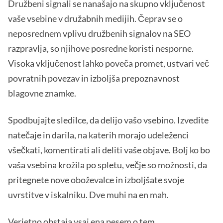
Družbeni signali se nanašajo na skupno vključenost
vaše vsebine v družabnih medijih. Čeprav se o
neposrednem vplivu družbenih signalov na SEO
razpravlja, so njihove posredne koristi nesporne.
Visoka vključenost lahko poveča promet, ustvari več
povratnih povezav in izboljša prepoznavnost
blagovne znamke.
Spodbujajte sledilce, da delijo vašo vsebino. Izvedite
natečaje in darila, na katerih morajo udeleženci
všečkati, komentirati ali deliti vaše objave. Bolj ko bo
vaša vsebina krožila po spletu, večje so možnosti, da
pritegnete nove oboževalce in izboljšate svoje
uvrstitve v iskalniku. Dve muhi na en mah.
Verjetno obstaja vsaj ena pesem o tem.