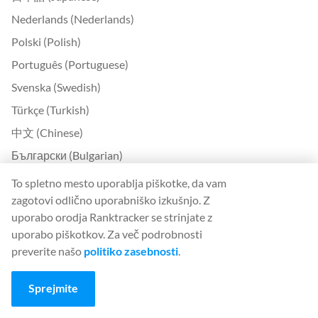
Nederlands (Nederlands)
Polski (Polish)
Português (Portuguese)
Svenska (Swedish)
Türkçe (Turkish)
中文 (Chinese)
Български (Bulgarian)
Čeština (Czech)
To spletno mesto uporablja piškotke, da vam
zagotovi odlično uporabniško izkušnjo. Z
Dansk (Danish)
uporabo orodja Ranktracker se strinjate z
Ελληνικά (Greek)
uporabo piškotkov. Za več podrobnosti
Eesti (Estonian)
preverite našo
politiko zasebnosti
.
Suomi (Finnish)
Sprejmite
Magyar (Hungarian)
Indonesia (Indonesian)