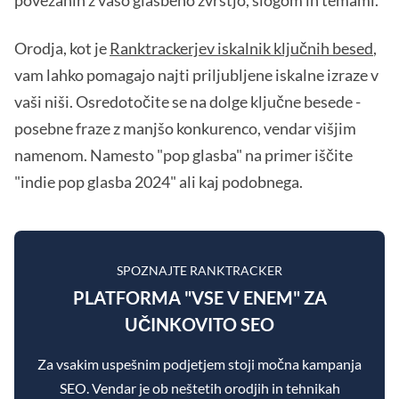
povezanih z vašo glasbeno zvrstjo, slogom in temami.
Orodja, kot je
Ranktrackerjev iskalnik ključnih besed
,
vam lahko pomagajo najti priljubljene iskalne izraze v
vaši niši. Osredotočite se na dolge ključne besede -
posebne fraze z manjšo konkurenco, vendar višjim
namenom. Namesto "pop glasba" na primer iščite
"indie pop glasba 2024" ali kaj podobnega.
SPOZNAJTE RANKTRACKER
PLATFORMA "VSE V ENEM" ZA
UČINKOVITO SEO
Za vsakim uspešnim podjetjem stoji močna kampanja
SEO. Vendar je ob neštetih orodjih in tehnikah