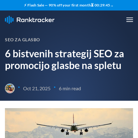
⚡ Flash Sale — 90% off your first month
⏳
00
:
29
:
43
→
SEO ZA GLASBO
6 bistvenih strategij SEO za
promocijo glasbe na spletu
•
•
Oct 21, 2025
6 min read