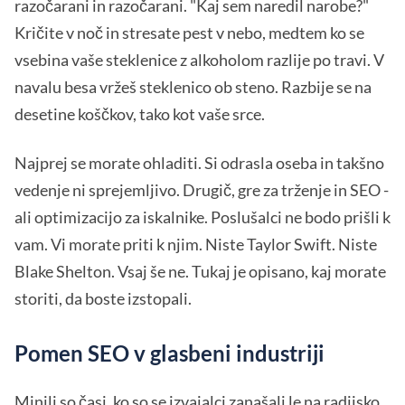
razočarani in razočarani. "Kaj sem naredil narobe?"
Kričite v noč in stresate pest v nebo, medtem ko se
vsebina vaše steklenice z alkoholom razlije po travi. V
navalu besa vržeš steklenico ob steno. Razbije se na
desetine koščkov, tako kot vaše srce.
Najprej se morate ohladiti. Si odrasla oseba in takšno
vedenje ni sprejemljivo. Drugič, gre za trženje in SEO -
ali optimizacijo za iskalnike. Poslušalci ne bodo prišli k
vam. Vi morate priti k njim. Niste Taylor Swift. Niste
Blake Shelton. Vsaj še ne. Tukaj je opisano, kaj morate
storiti, da boste izstopali.
Pomen SEO v glasbeni industriji
Minili so časi, ko so se izvajalci zanašali le na radijsko