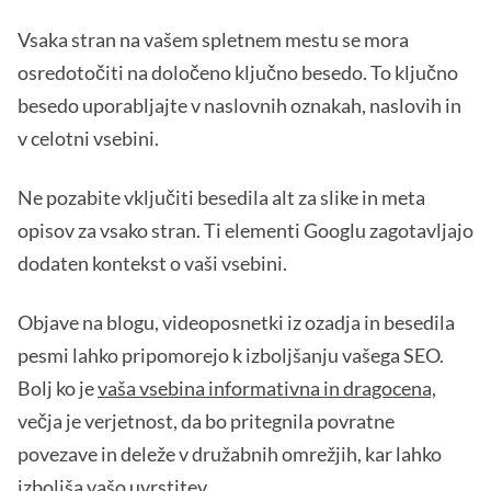
Vsaka stran na vašem spletnem mestu se mora
osredotočiti na določeno ključno besedo. To ključno
besedo uporabljajte v naslovnih oznakah, naslovih in
v celotni vsebini.
Ne pozabite vključiti besedila alt za slike in meta
opisov za vsako stran. Ti elementi Googlu zagotavljajo
dodaten kontekst o vaši vsebini.
Objave na blogu, videoposnetki iz ozadja in besedila
pesmi lahko pripomorejo k izboljšanju vašega SEO.
Bolj ko je
vaša vsebina informativna in dragocena,
večja je verjetnost, da bo pritegnila povratne
povezave in deleže v družabnih omrežjih, kar lahko
izboljša vašo uvrstitev.