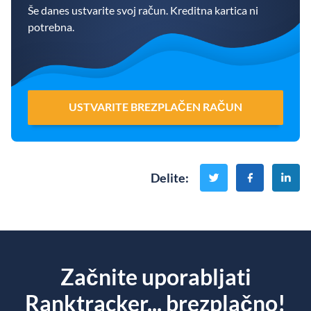
Še danes ustvarite svoj račun. Kreditna kartica ni
potrebna.
USTVARITE BREZPLAČEN RAČUN
Delite
:
Začnite uporabljati
Ranktracker... brezplačno!