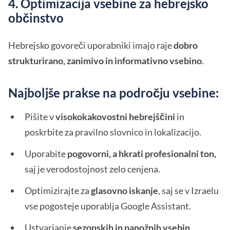
4. Optimizacija vsebine za hebrejsko
občinstvo
Hebrejsko govoreči uporabniki imajo raje
dobro
strukturirano, zanimivo in informativno vsebino
.
Najboljše prakse na področju vsebine:
Pišite v
visokokakovostni hebrejščini
in
poskrbite za pravilno slovnico in lokalizacijo.
Uporabite
pogovorni, a hkrati profesionalni ton,
saj je verodostojnost zelo cenjena.
Optimizirajte za
glasovno iskanje
, saj se v Izraelu
vse pogosteje uporablja Google Assistant.
Ustvarjanje
sezonskih in panožnih vsebin,