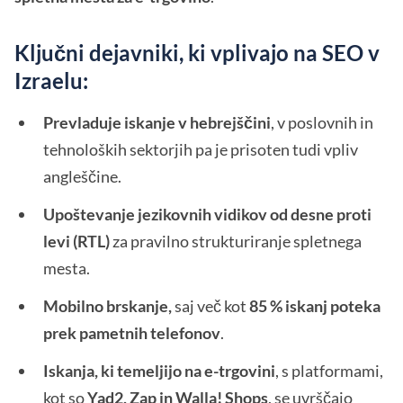
Ključni dejavniki, ki vplivajo na SEO v
Izraelu:
Prevladuje iskanje v hebrejščini
, v poslovnih in
tehnoloških sektorjih pa je prisoten tudi vpliv
angleščine.
Upoštevanje jezikovnih vidikov od desne proti
levi (RTL)
za pravilno strukturiranje spletnega
mesta.
Mobilno brskanje,
saj več kot
85 % iskanj poteka
prek pametnih telefonov
.
Iskanja, ki temeljijo na e-trgovini
, s platformami,
kot so
Yad2, Zap in Walla! Shops
, se uvrščajo