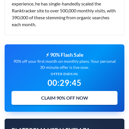
experience, he has single-handedly scaled the
Ranktracker site to over 500,000 monthly visits, with
390,000 of these stemming from organic searches
each month.
⚡ 90% Flash Sale
90% off your first month on monthly plans. Your personal
30-minute offer is live now.
OFFER ENDS IN:
00
:
29
:
45
CLAIM 90% OFF NOW