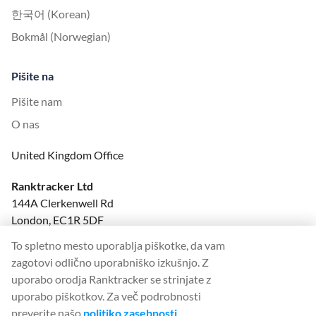
한국어 (Korean)
Bokmål (Norwegian)
Pišite na
Pišite nam
O nas
United Kingdom Office
Ranktracker Ltd
144A Clerkenwell Rd
London, EC1R 5DF
Company No: 08820809
To spletno mesto uporablja piškotke, da vam
felix@ranktracker.com
zagotovi odlično uporabniško izkušnjo. Z
uporabo orodja Ranktracker se strinjate z
uporabo piškotkov. Za več podrobnosti
preverite našo
politiko zasebnosti
.
2015 -
2026
© Ranktracker. All Rights Reserved.