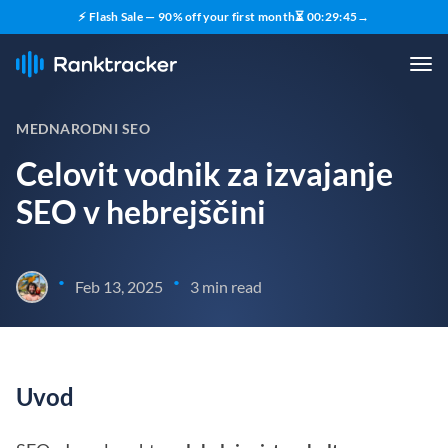
⚡ Flash Sale — 90% off your first month
⏳
00
:
29
:
45
→
MEDNARODNI SEO
Celovit vodnik za izvajanje
SEO v hebrejščini
•
•
Feb 13, 2025
3 min read
Uvod