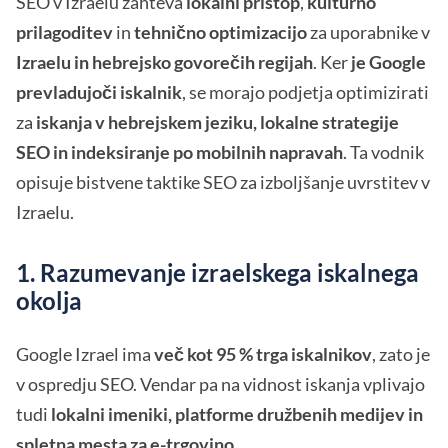
SEO v Izraelu zahteva
lokalni pristop
,
kulturno
prilagoditev
in
tehnično optimizacijo
za uporabnike v
Izraelu in hebrejsko govorečih regijah
. Ker
je Google
prevladujoči iskalnik
, se morajo podjetja optimizirati
za
iskanja v hebrejskem jeziku, lokalne strategije
SEO in indeksiranje po mobilnih napravah
. Ta vodnik
opisuje bistvene taktike SEO za izboljšanje uvrstitev v
Izraelu.
1. Razumevanje izraelskega iskalnega
okolja
Google Izrael ima
več kot 95 % trga iskalnikov
, zato je
v ospredju SEO. Vendar pa na vidnost iskanja vplivajo
tudi
lokalni imeniki, platforme družbenih medijev in
spletna mesta za e-trgovino
.