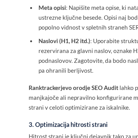
Meta opisi
: Napišite meta opise, ki na
ustrezne ključne besede. Opisi naj bo
popolno vidnost v spletnih straneh SE
Naslovi (H1, H2 itd.)
: Uporabite strukt
rezervirana za glavni naslov, oznake H
podnaslovov. Zagotovite, da bodo nas
pa ohranili berljivost.
Ranktrackerjevo orodje SEO Audit
lahko p
manjkajoče ali nepravilno konfigurirane m
strani v celoti optimizirane za iskalnike.
3.
Optimizacija hitrosti strani
Hitrost strani je ključni dejavnik tako za