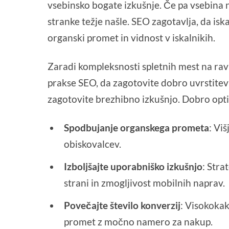
vsebinsko bogate izkušnje. Če pa vsebina n
stranke težje našle. SEO zagotavlja, da iska
organski promet in vidnost v iskalnikih.
Zaradi kompleksnosti spletnih mest na ravn
prakse SEO, da zagotovite dobro uvrstitev 
zagotovite brezhibno izkušnjo. Dobro op
Spodbujanje organskega prometa
: Vi
obiskovalcev.
Izboljšajte uporabniško izkušnjo
: Stra
strani in zmogljivost mobilnih naprav.
Povečajte število konverzij
: Visokokak
promet z močno namero za nakup.