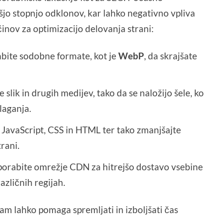
išjo stopnjo odklonov, kar lahko negativno vpliva
inov za optimizacijo delovanja strani:
orabite sodobne formate, kot je
WebP
, da skrajšate
e slik in drugih medijev, tako da se naložijo šele, ko
laganja.
 JavaScript, CSS in HTML ter tako zmanjšajte
trani.
porabite omrežje CDN za hitrejšo dostavo vsebine
različnih regijah.
am lahko pomaga spremljati in izboljšati čas