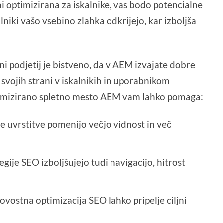
i optimizirana za iskalnike, vas bodo potencialne
lniki vašo vsebino zlahka odkrijejo, kar izboljša
i podjetij je bistveno, da v AEM izvajate dobre
svojih strani v iskalnikih in uporabnikom
timizirano spletno mesto AEM vam lahko pomaga:
šje uvrstitve pomenijo večjo vidnost in več
tegije SEO izboljšujejo tudi navigacijo, hitrost
ovostna optimizacija SEO lahko pripelje ciljni