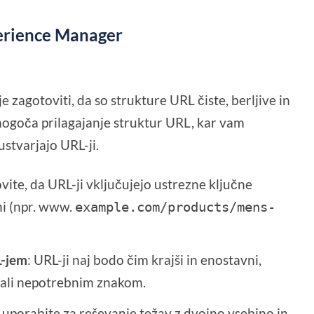
perience Manager
e zagotoviti, da so strukture URL čiste, berljive in
ogoča prilagajanje struktur URL, kar vam
stvarjajo URL-ji.
vite, da URL-ji vključujejo ustrezne ključne
ni (npr. www.
example.com/products/mens-
L-jem
: URL-ji naj bodo čim krajši in enostavni,
 ali nepotrebnim znakom.
uporabite za reševanje težav z dvojno vsebino in