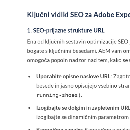
Ključni vidiki SEO za Adobe Ex
1.
SEO-prijazne strukture URL
Ena od ključnih sestavin optimizacije SEO j
bogate s ključnimi besedami. AEM vam om
omogoča popoln nadzor nad tem, kako se u
Uporabite opisne naslove URL
: Zagoto
besede in jasno opisujejo vsebino stra
.
running-shoes)
Izogibajte se dolgim in zapletenim UR
izogibajte se dinamičnim parametrom
Kanonične oznake
: Kanonične oznake 