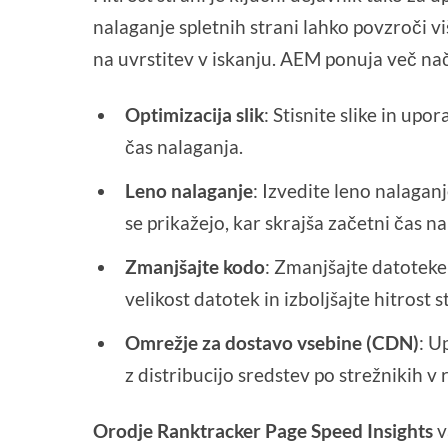
nalaganje spletnih strani lahko povzroči v
na uvrstitev v iskanju. AEM ponuja več nač
Optimizacija slik
: Stisnite slike in up
čas nalaganja.
Leno nalaganje
: Izvedite leno nalaganj
se prikažejo, kar skrajša začetni čas na
Zmanjšajte kodo
: Zmanjšajte datoteke
velikost datotek in izboljšajte hitrost s
Omrežje za dostavo vsebine (CDN)
: U
z distribucijo sredstev po strežnikih v 
Orodje Ranktracker Page Speed Insights
v