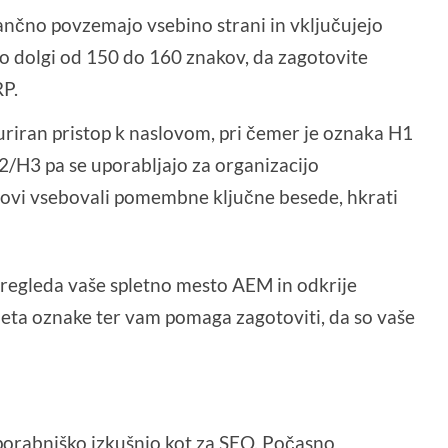
tančno povzemajo vsebino strani in vključujejo
do dolgi od 150 do 160 znakov, da zagotovite
RP.
uriran pristop k naslovom, pri čemer je oznaka H1
2/H3 pa se uporabljajo za organizacijo
lovi vsebovali pomembne ključne besede, hkrati
regleda vaše spletno mesto AEM in odkrije
eta oznake ter vam pomaga zagotoviti, da so vaše
 uporabniško izkušnjo kot za SEO. Počasno