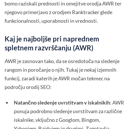
bomo raziskali prednosti in omejitve orodja AWR ter
njegovo primerjavo z orodjem Ranktracker glede
funkcionalnosti, uporabnosti in vrednosti.
Kaj je najboljše pri naprednem
spletnem razvrščanju (AWR)
AWR je zasnovan tako, da se osredotoča na sledenje
rangom in poročanje o njih. Tukaj je nekaj izjemnih
funkcij, zaradi katerih je AWR močan tekmec na
področju orodij SEO:
Natančno sledenje uvrstitvam v iskalnikih
: AWR
ponuja podrobno sledenje uvrstitvam za različne
iskalnike, vključno z Googlom, Bingom,
Yahoojem, Baidujem in drugimi. Zagotavlja