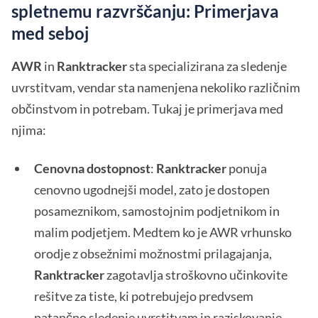
spletnemu razvrščanju: Primerjava
med seboj
AWR
in
Ranktracker
sta specializirana za sledenje
uvrstitvam, vendar sta namenjena nekoliko različnim
občinstvom in potrebam. Tukaj je primerjava med
njima:
Cenovna dostopnost
:
Ranktracker
ponuja
cenovno ugodnejši model, zato je dostopen
posameznikom, samostojnim podjetnikom in
malim podjetjem. Medtem ko je AWR vrhunsko
orodje z obsežnimi možnostmi prilagajanja,
Ranktracker
zagotavlja stroškovno učinkovite
rešitve za tiste, ki potrebujejo predvsem
natančno sledenje uvrstitvam in raziskovanje