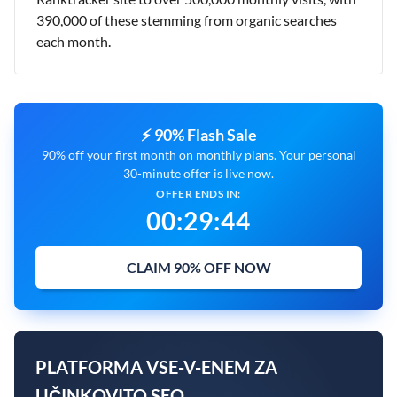
390,000 of these stemming from organic searches
each month.
⚡ 90% Flash Sale
90% off your first month on monthly plans. Your personal
30-minute offer is live now.
OFFER ENDS IN:
00
:
29
:
43
CLAIM 90% OFF NOW
PLATFORMA VSE-V-ENEM ZA
UČINKOVITO SEO