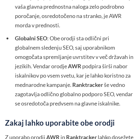
vaša glavna prednostna naloga zelo podrobno
poročanje, osredotočeno na stranko, je AWR
morda v prednosti.
Globalni SEO
: Obe orodji sta odlični pri
globalnem sledenju SEO, saj uporabnikom
omogočata spremljanje uvrstitev v več državah in
jezikih. Vendar orodje
AWR
podpira širši nabor
iskalnikov po vsem svetu, kar je lahko koristno za
mednarodne kampanje.
Ranktracker
še vedno
zagotavlja odlično globalno podporo SEO, vendar
se osredotoča predvsem na glavne iskalnike.
Zakaj lahko uporabite obe orodji
Z uporabo orodij
AWR
in
Ranktracker
lahko dosežete