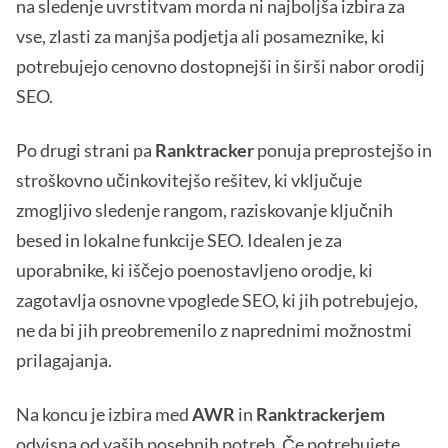
na sledenje uvrstitvam morda ni najboljša izbira za
vse, zlasti za manjša podjetja ali posameznike, ki
potrebujejo cenovno dostopnejši in širši nabor orodij
SEO.
Po drugi strani pa
Ranktracker
ponuja preprostejšo in
stroškovno učinkovitejšo rešitev, ki vključuje
zmogljivo sledenje rangom, raziskovanje ključnih
besed in lokalne funkcije SEO. Idealen je za
uporabnike, ki iščejo poenostavljeno orodje, ki
zagotavlja osnovne vpoglede SEO, ki jih potrebujejo,
ne da bi jih preobremenilo z naprednimi možnostmi
prilagajanja.
Na koncu je izbira med
AWR
in
Ranktrackerjem
odvisna od vaših posebnih potreb. Če potrebujete