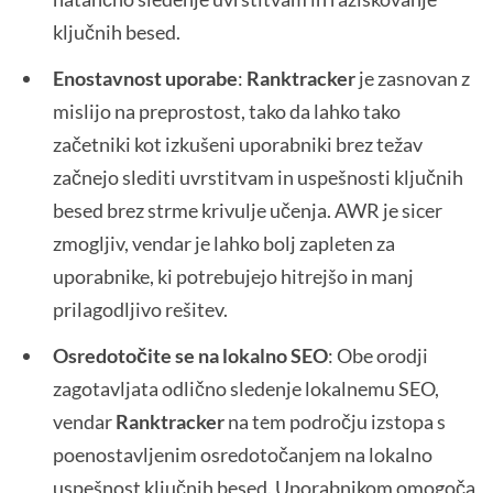
ključnih besed.
Enostavnost uporabe
:
Ranktracker
je zasnovan z
mislijo na preprostost, tako da lahko tako
začetniki kot izkušeni uporabniki brez težav
začnejo slediti uvrstitvam in uspešnosti ključnih
besed brez strme krivulje učenja. AWR je sicer
zmogljiv, vendar je lahko bolj zapleten za
uporabnike, ki potrebujejo hitrejšo in manj
prilagodljivo rešitev.
Osredotočite se na lokalno SEO
: Obe orodji
zagotavljata odlično sledenje lokalnemu SEO,
vendar
Ranktracker
na tem področju izstopa s
poenostavljenim osredotočanjem na lokalno
uspešnost ključnih besed. Uporabnikom omogoča