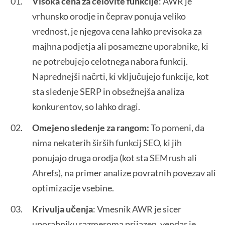
Visoka cena za celovite funkcije
: AWR je
vrhunsko orodje in čeprav ponuja veliko
vrednost, je njegova cena lahko previsoka za
majhna podjetja ali posamezne uporabnike, ki
ne potrebujejo celotnega nabora funkcij.
Naprednejši načrti, ki vključujejo funkcije, kot
sta sledenje SERP in obsežnejša analiza
konkurentov, so lahko dragi.
Omejeno sledenje za rangom:
To pomeni, da
nima nekaterih širših funkcij SEO, ki jih
ponujajo druga orodja (kot sta SEMrush ali
Ahrefs), na primer analize povratnih povezav ali
optimizacije vsebine.
Krivulja učenja
: Vmesnik AWR je sicer
uporabniku razmeroma prijazen, vendar je