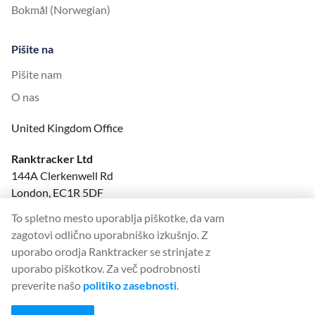
Bokmål (Norwegian)
Pišite na
Pišite nam
O nas
United Kingdom Office
Ranktracker Ltd
144A Clerkenwell Rd
London, EC1R 5DF
Company No: 08820809
To spletno mesto uporablja piškotke, da vam
felix@ranktracker.com
zagotovi odlično uporabniško izkušnjo. Z
uporabo orodja Ranktracker se strinjate z
uporabo piškotkov. Za več podrobnosti
preverite našo
politiko zasebnosti
.
2015 -
2026
© Ranktracker. All Rights Reserved.