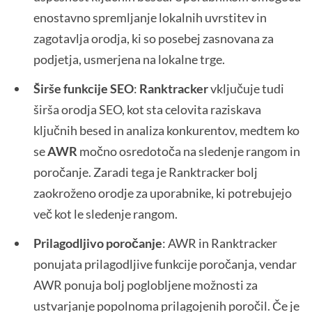
enostavno spremljanje lokalnih uvrstitev in
zagotavlja orodja, ki so posebej zasnovana za
podjetja, usmerjena na lokalne trge.
Širše funkcije SEO
:
Ranktracker
vključuje tudi
širša orodja SEO, kot sta celovita raziskava
ključnih besed in analiza konkurentov, medtem ko
se
AWR
močno osredotoča na sledenje rangom in
poročanje. Zaradi tega je Ranktracker bolj
zaokroženo orodje za uporabnike, ki potrebujejo
več kot le sledenje rangom.
Prilagodljivo poročanje
: AWR in Ranktracker
ponujata prilagodljive funkcije poročanja, vendar
AWR ponuja bolj poglobljene možnosti za
ustvarjanje popolnoma prilagojenih poročil. Če je