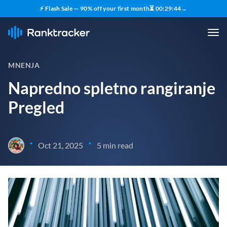
⚡ Flash Sale — 90% off your first month
⏳
00
:
29
:
43
→
MNENJA
Napredno spletno rangiranje
Pregled
•
•
Oct 21, 2025
5 min read