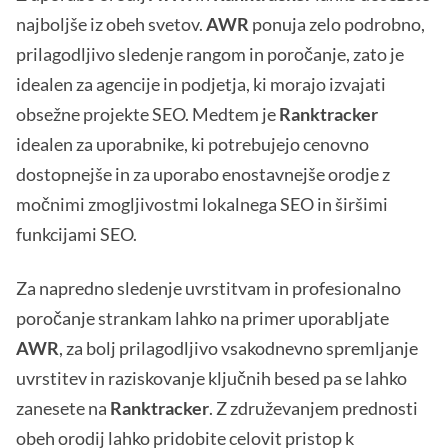
najboljše iz obeh svetov.
AWR
ponuja zelo podrobno,
prilagodljivo sledenje rangom in poročanje, zato je
idealen za agencije in podjetja, ki morajo izvajati
obsežne projekte SEO. Medtem je
Ranktracker
idealen za uporabnike, ki potrebujejo cenovno
dostopnejše in za uporabo enostavnejše orodje z
močnimi zmogljivostmi lokalnega SEO in širšimi
funkcijami SEO.
Za napredno sledenje uvrstitvam in profesionalno
poročanje strankam lahko na primer uporabljate
AWR
, za bolj prilagodljivo vsakodnevno spremljanje
uvrstitev in raziskovanje ključnih besed pa se lahko
zanesete na
Ranktracker
. Z združevanjem prednosti
obeh orodij lahko pridobite celovit pristop k