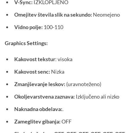
V-Sync:
IZKLOPLJENO
Omejitev števila slik na sekundo:
Neomejeno
Vidno polje:
100-110
Graphics Settings:
Kakovost tekstur
: visoka
Kakovost senc:
Nizka
Zmanjševanje leskov:
(uravnoteženo)
Okoljevarstvena zaznava:
Izključeno ali nizko
Naknadna obdelava:
.
Zameglitev gibanja:
OFF