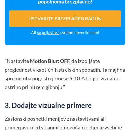
popolnoma brezplačno!
USTVARITE BREZPLAČEN RAČUN
Ali
se prijavite s
svojimi poverilnicami
"Nastavite
Motion Blur: OFF,
da izboljšate
preglednost v kaotičnih strelskih spopadih. Ta majhna
sprememba pogosto prinese 5-10 % boljšo vizualno
ostrino pri hitrem gibanju."
3. Dodajte vizualne primere
Zaslonski posnetki menijev z nastavitvami ali
primerjave med stranmi omogočajo deljenje vsebine