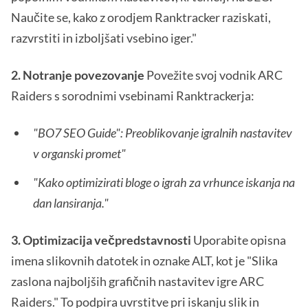
Naučite se, kako z orodjem Ranktracker raziskati,
razvrstiti in izboljšati vsebino iger."
2. Notranje povezovanje
Povežite svoj vodnik ARC
Raiders s sorodnimi vsebinami Ranktrackerja:
"BO7 SEO Guide": Preoblikovanje igralnih nastavitev
v organski promet"
"Kako optimizirati bloge o igrah za vrhunce iskanja na
dan lansiranja."
3. Optimizacija večpredstavnosti
Uporabite opisna
imena slikovnih datotek in oznake ALT, kot je "Slika
zaslona najboljših grafičnih nastavitev igre ARC
Raiders." To podpira uvrstitve pri iskanju slik in