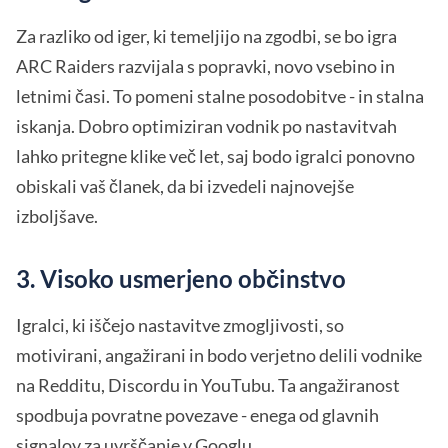
Za razliko od iger, ki temeljijo na zgodbi, se bo igra
ARC Raiders razvijala s popravki, novo vsebino in
letnimi časi. To pomeni stalne posodobitve - in stalna
iskanja. Dobro optimiziran vodnik po nastavitvah
lahko pritegne klike več let, saj bodo igralci ponovno
obiskali vaš članek, da bi izvedeli najnovejše
izboljšave.
3. Visoko usmerjeno občinstvo
Igralci, ki iščejo nastavitve zmogljivosti, so
motivirani, angažirani in bodo verjetno delili vodnike
na Redditu, Discordu in YouTubu. Ta angažiranost
spodbuja povratne povezave - enega od glavnih
signalov za uvrščanje v Googlu.