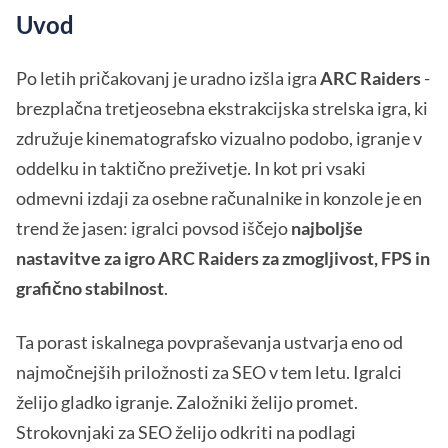
Uvod
Po letih pričakovanj je uradno izšla igra
ARC Raiders
-
brezplačna tretjeosebna ekstrakcijska strelska igra, ki
združuje kinematografsko vizualno podobo, igranje v
oddelku in taktično preživetje. In kot pri vsaki
odmevni izdaji za osebne računalnike in konzole je en
trend že jasen: igralci povsod iščejo
najboljše
nastavitve za igro ARC Raiders za zmogljivost, FPS in
grafično stabilnost
.
Ta porast iskalnega povpraševanja ustvarja eno od
najmočnejših priložnosti za SEO v tem letu. Igralci
želijo gladko igranje. Založniki želijo promet.
Strokovnjaki za SEO želijo odkriti na podlagi