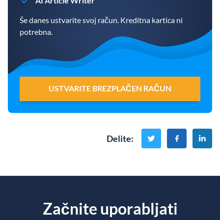
AI Article Writer
Še danes ustvarite svoj račun. Kreditna kartica ni
potrebna.
USTVARITE BREZPLAČEN RAČUN
Delite
:
Začnite uporabljati