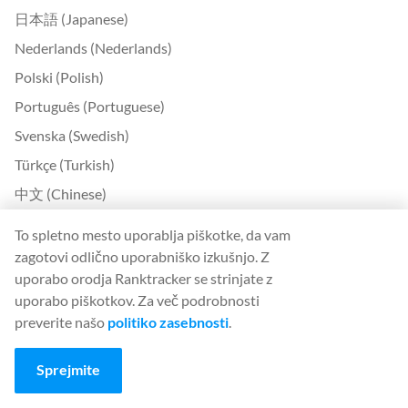
日本語 (Japanese)
Nederlands (Nederlands)
Polski (Polish)
Português (Portuguese)
Svenska (Swedish)
Türkçe (Turkish)
中文 (Chinese)
Български (Bulgarian)
To spletno mesto uporablja piškotke, da vam
Čeština (Czech)
zagotovi odlično uporabniško izkušnjo. Z
uporabo orodja Ranktracker se strinjate z
Dansk (Danish)
uporabo piškotkov. Za več podrobnosti
Ελληνικά (Greek)
preverite našo
politiko zasebnosti
.
Eesti (Estonian)
Suomi (Finnish)
Sprejmite
Magyar (Hungarian)