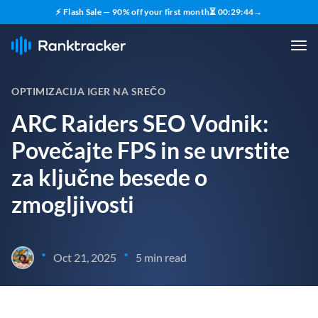
⚡ Flash Sale — 90% off your first month
⏳
00
:
29
:
43
→
OPTIMIZACIJA IGER NA SREČO
ARC Raiders SEO Vodnik:
Povečajte FPS in se uvrstite
za ključne besede o
zmogljivosti
•
•
Oct 21, 2025
5 min read