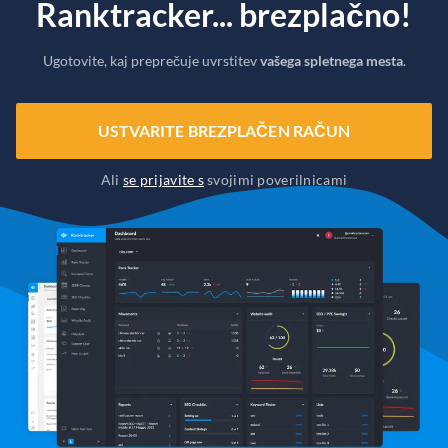
Ranktracker... brezplačno!
Ugotovite, kaj preprečuje uvrstitev
vašega spletnega mesta
.
USTVARITE BREZPLAČEN RAČUN
Ali
se prijavite s
svojimi poverilnicami