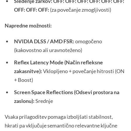
Sledenje žarkov: OFF: OFF: OFF: OFF: OFF: OFF:
OFF: OFF: OFF:
(za povečanje zmogljivosti)
Napredne možnosti:
NVIDIA DLSS / AMD FSR:
omogočeno
(kakovostno ali uravnoteženo)
Reflex Latency Mode (Način refleksne
zakasnitve):
Vklopljeno + povečanje hitrosti (ON
+ Boost)
Screen Space Reflections (Odsevi prostora na
zaslonu):
Srednje
Vsaka prilagoditev pomaga izboljšati stabilnost,
hkrati pa vključuje semantično relevantne ključne