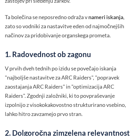
zastojev pri sledenju žarkov.
Ta bolečina se neposredno odraža v
nameri iskanja
,
zato so vodniki za nastavitve eden od najmočnejših
načinov za pridobivanje organskega prometa.
1. Radovednost ob zagonu
V prvih dveh tednih po izidu se povečajo iskanja
"najboljše nastavitve za ARC Raiders", "popravek
zaostajanja ARC Raiders" in "optimizacija ARC
Raiders". Zgodnji založniki, ki to povpraševanje
izpolnijo z visokokakovostno strukturirano vsebino,
lahko hitro zavzamejo prvo stran.
2. Dolgoročna zimzelena relevantnost