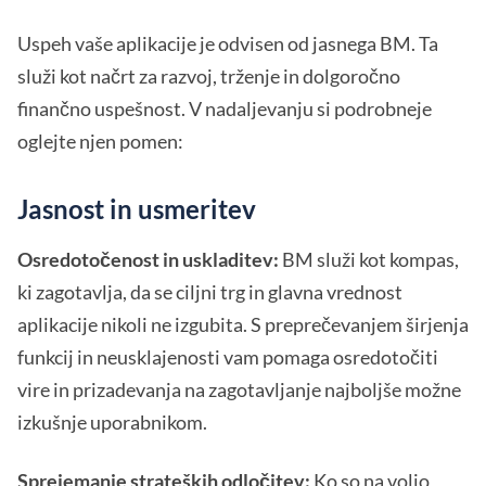
Uspeh vaše aplikacije je odvisen od jasnega BM. Ta
služi kot načrt za razvoj, trženje in dolgoročno
finančno uspešnost. V nadaljevanju si podrobneje
oglejte njen pomen:
Jasnost in usmeritev
Osredotočenost in uskladitev:
BM služi kot kompas,
ki zagotavlja, da se ciljni trg in glavna vrednost
aplikacije nikoli ne izgubita. S preprečevanjem širjenja
funkcij in neusklajenosti vam pomaga osredotočiti
vire in prizadevanja na zagotavljanje najboljše možne
izkušnje uporabnikom.
Sprejemanje strateških odločitev:
Ko so na voljo