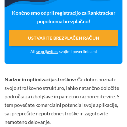
Končno smo odprli registracijo za Ranktracker
popolnoma brezplačno!
USTVARITE BREZPLAČEN RAČUN
Ali
se prijavite s
svojimi poverilnicami
Nadzor in optimizacija stroškov:
Če dobro poznate
svojo stroškovno strukturo, lahko natančno določite
področja za izboljšave in pametno razporedite vire. S
tem povečate komercialni potencial svoje aplikacije,
saj preprečite nepotrebne stroške in zagotovite
nemoteno delovanje.