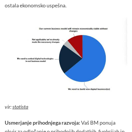
ostala ekonomsko uspešna.
vir:
statista
Usmerjanje prihodnjega razvoja:
Vaš BM ponuja
okvir za odločanje o prihodnjih dodatkih, funkcijah in