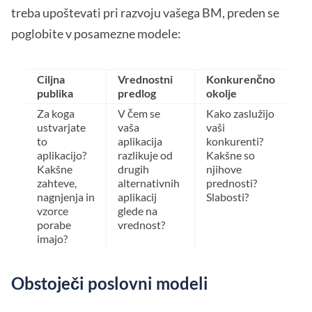
treba upoštevati pri razvoju vašega BM, preden se
poglobite v posamezne modele:
Ciljna
Vrednostni
Konkurenčno
publika
predlog
okolje
Za koga
V čem se
Kako zaslužijo
ustvarjate
vaša
vaši
to
aplikacija
konkurenti?
aplikacijo?
razlikuje od
Kakšne so
Kakšne
drugih
njihove
zahteve,
alternativnih
prednosti?
nagnjenja in
aplikacij
Slabosti?
vzorce
glede na
porabe
vrednost?
imajo?
Obstoječi poslovni modeli