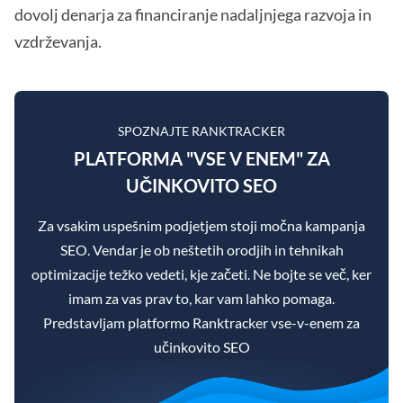
dovolj denarja za financiranje nadaljnjega razvoja in
vzdrževanja.
SPOZNAJTE RANKTRACKER
PLATFORMA "VSE V ENEM" ZA
UČINKOVITO SEO
Za vsakim uspešnim podjetjem stoji močna kampanja
SEO. Vendar je ob neštetih orodjih in tehnikah
optimizacije težko vedeti, kje začeti. Ne bojte se več, ker
imam za vas prav to, kar vam lahko pomaga.
Predstavljam platformo Ranktracker vse-v-enem za
učinkovito SEO