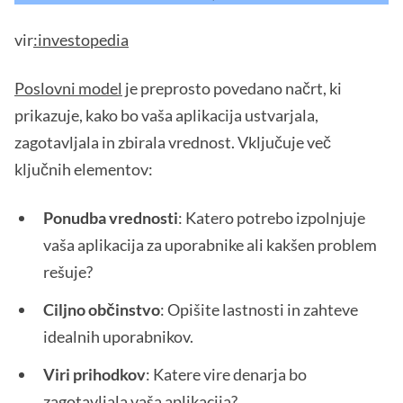
vir
:investopedia
Poslovni model
je preprosto povedano načrt, ki
prikazuje, kako bo vaša aplikacija ustvarjala,
zagotavljala in zbirala vrednost. Vključuje več
ključnih elementov:
Ponudba vrednosti
: Katero potrebo izpolnjuje
vaša aplikacija za uporabnike ali kakšen problem
rešuje?
Ciljno občinstvo
: Opišite lastnosti in zahteve
idealnih uporabnikov.
Viri prihodkov
: Katere vire denarja bo
zagotavljala vaša aplikacija?