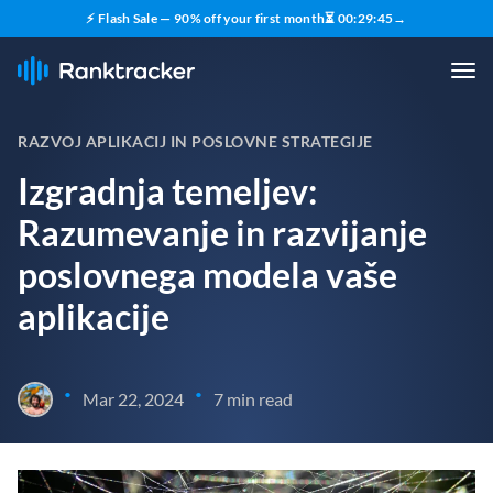
⚡ Flash Sale — 90% off your first month
⏳
00
:
29
:
44
→
RAZVOJ APLIKACIJ IN POSLOVNE STRATEGIJE
Izgradnja temeljev:
Razumevanje in razvijanje
poslovnega modela vaše
aplikacije
•
•
Mar 22, 2024
7 min read