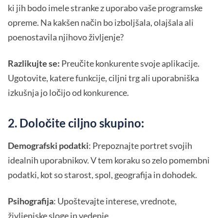
ki jih bodo imele stranke z uporabo vaše programske
opreme. Na kakšen način bo izboljšala, olajšala ali
poenostavila njihovo življenje?
Razlikujte se:
Preučite konkurente svoje aplikacije.
Ugotovite, katere funkcije, ciljni trg ali uporabniška
izkušnja jo ločijo od konkurence.
2. Določite ciljno skupino:
Demografski podatki
: Prepoznajte portret svojih
idealnih uporabnikov. V tem koraku so zelo pomembni
podatki, kot so starost, spol, geografija in dohodek.
Psihografija
: Upoštevajte interese, vrednote,
življenjske sloge in vedenje.