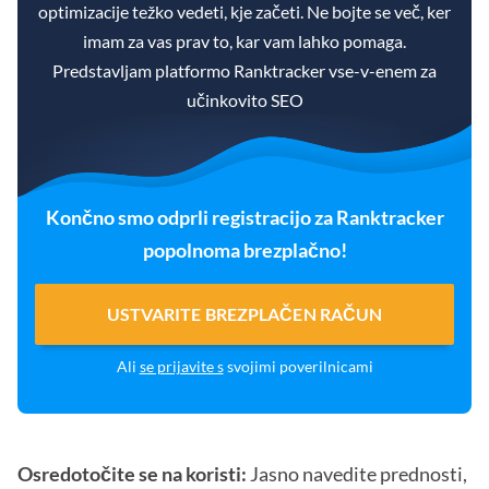
optimizacije težko vedeti, kje začeti. Ne bojte se več, ker
imam za vas prav to, kar vam lahko pomaga.
Predstavljam platformo Ranktracker vse-v-enem za
učinkovito SEO
Končno smo odprli registracijo za Ranktracker
popolnoma brezplačno!
USTVARITE BREZPLAČEN RAČUN
Ali
se prijavite s
svojimi poverilnicami
Osredotočite se na koristi:
Jasno navedite prednosti,