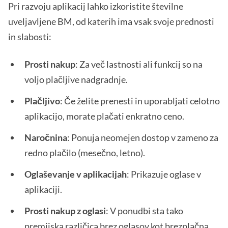
Pri razvoju aplikacij lahko izkoristite številne
uveljavljene BM, od katerih ima vsak svoje prednosti
in slabosti:
Prosti nakup
: Za več lastnosti ali funkcij so na
voljo plačljive nadgradnje.
Plačljivo
: Če želite prenesti in uporabljati celotno
aplikacijo, morate plačati enkratno ceno.
Naročnina
: Ponuja neomejen dostop v zameno za
redno plačilo (mesečno, letno).
Oglaševanje v aplikacijah
: Prikazuje oglase v
aplikaciji.
Prosti nakup z oglasi
: V ponudbi sta tako
premijska različica brez oglasov kot brezplačna