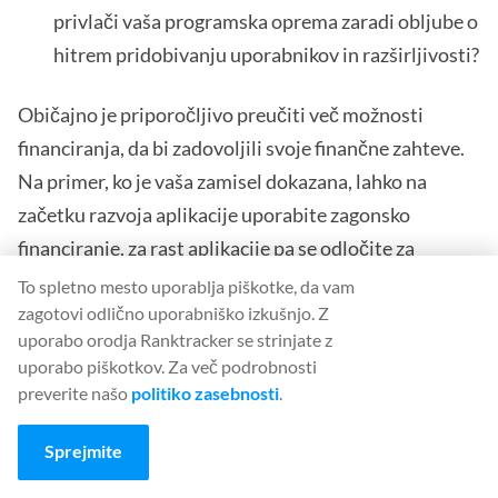
privlači vaša programska oprema zaradi obljube o
hitrem pridobivanju uporabnikov in razširljivosti?
Običajno je priporočljivo preučiti več možnosti
financiranja, da bi zadovoljili svoje finančne zahteve.
Na primer, ko je vaša zamisel dokazana, lahko na
začetku razvoja aplikacije uporabite zagonsko
financiranje, za rast aplikacije pa se odločite za
angelski kapital ali množično financiranje.
To spletno mesto uporablja piškotke, da vam
zagotovi odlično uporabniško izkušnjo. Z
uporabo orodja Ranktracker se strinjate z
Zaključek:
uporabo piškotkov. Za več podrobnosti
preverite našo
politiko zasebnosti
.
Jasen in jedrnat poslovni načrt je bistvenega pomena.
Z razumevanjem temeljnih idej, proučevanjem več
Sprejmite
okvirov in skrbno izdelavo lastnega lahko zagotovite,