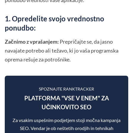
ponudbo vrednosti vaše aplikacije:
1. Opredelite svojo vrednostno
ponudbo:
Začnimo z vprašanjem:
Prepričajte se, da jasno
navajate potrebo ali težavo, ki jo vaša programska
oprema rešuje za potrošnike.
SPOZNAJTE RANKTRACKER
PLATFORMA "VSE V ENEM" ZA
UČINKOVITO SEO
Za vsakim uspešnim podjetjem stoji močna kampanja
SEO. Vendar je ob neštetih orodjih in tehnikah