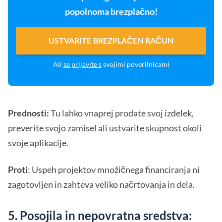
popolnoma brezplačno!
USTVARITE BREZPLAČEN RAČUN
Ali
se prijavite s
svojimi poverilnicami
Prednosti:
Tu lahko vnaprej prodate svoj izdelek,
preverite svojo zamisel ali ustvarite skupnost okoli
svoje aplikacije.
Proti
: Uspeh projektov množičnega financiranja ni
zagotovljen in zahteva veliko načrtovanja in dela.
5. Posojila in nepovratna sredstva: