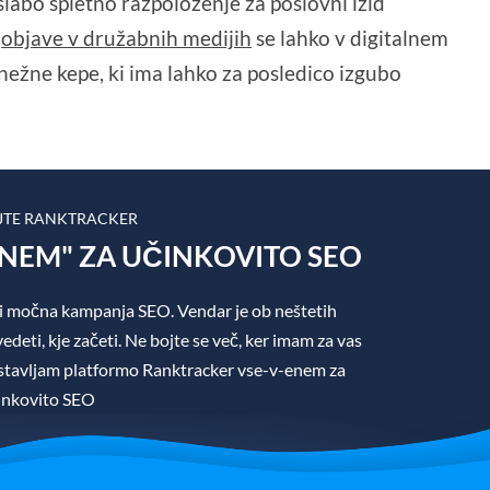
o slabo spletno razpoloženje za poslovni izid
n
objave v družabnih medijih
se lahko v digitalnem
snežne kepe, ki ima lahko za posledico izgubo
JTE RANKTRACKER
ENEM" ZA UČINKOVITO SEO
i močna kampanja SEO. Vendar je ob neštetih
edeti, kje začeti. Ne bojte se več, ker imam za vas
dstavljam platformo Ranktracker vse-v-enem za
inkovito SEO