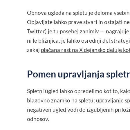
Obnova ugleda na spletu je deloma vsebin
Objavljate lahko prave stvari in ostajati ne
Twitter) je tu posebej zanimiv — nagrajuje
ni le bližnjica; je lahko osrednji del strat
zakaj
plačana rast na X dejansko deluje kot
Pomen upravljanja splet
Spletni ugled lahko opredelimo kot to, kak
blagovno znamko na spletu; upravljanje sp
negativen ugled vodi do izgubljenih prilož
odnosov.