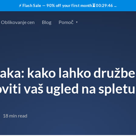
⚡ Flash Sale — 90% off your first month
⏳
00
:
29
:
45
→
Oblikovanje cen
Blog
Pomoč
naka: kako lahko družbe
iti vaš ugled na spletu
18 min read