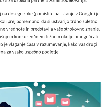
sti za uspešna partnerstva ali sodelovanja.
 na dosegu roke (pomislite na iskanje v Googlu) je
aj koli prej pomembno, da si ustvarijo trdno spletno
jne vrednote in predstavlja vaše strokovno znanje.
anašnjem konkurenčnem tržnem okolju omogoči ali
to je vlaganje časa v razumevanje, kako vas drugi
ena za vsako uspešno podjetje.