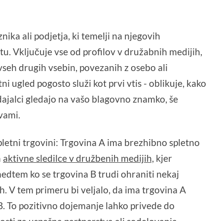
ika ali podjetja, ki temelji na njegovih
etu. Vključuje vse od profilov v družabnih medijih,
vseh drugih vsebin, povezanih z osebo ali
tni ugled pogosto služi kot prvi vtis - oblikuje, kako
odajalci gledajo na vašo blagovno znamko, še
vami.
letni trgovini: Trgovina A ima brezhibno spletno
n
aktivne sledilce v družbenih medijih,
kjer
edtem ko se trgovina B trudi ohraniti nekaj
 V tem primeru bi veljalo, da ima trgovina A
 B. To pozitivno dojemanje lahko privede do