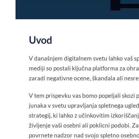
Uvod
V današnjem digitalnem svetu lahko vaš spl
mediji so postali ključna platforma za oh
zaradi negativne ocene, škandala ali nesr
V tem prispevku vas bomo popeljali skozi 
junaka v svetu upravljanja spletnega ugled
strategij, ki lahko z učinkovitim izkoriš
življenje vaši osebni ali poklicni podobi. 
povrnete nadzor nad svojo spletno osebno