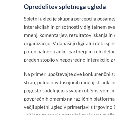
Opredelitev spletnega ugleda
Spletni ugled je skupna percepcija posamezn
interakcijah in prisotnosti v digitalnem sv
mnenj, komentarjev, rezultatov iskanja in 
organizacijo. V današnji digitalni dobi sple
potencialne stranke, partnerji in celo del
preden stopijo v neposredno interakcijo z 
Na primer, upoštevajte dve konkurenčni sp
stran, polno navdušujočih mnenj strank, i
pogosto sodelujejo s svojim občinstvom, m
povprečnih omemb na različnih platformah.
večji spletni ugled v primerjavi s trgovino