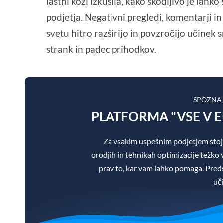
lastni koži izkusila, kako škodljivo je lahk
podjetja. Negativni pregledi, komentarji i
svetu hitro razširijo in povzročijo učinek 
strank in padec prihodkov.
SPOZNA
PLATFORMA "VSE V 
Za vsakim uspešnim podjetjem stoj
orodjih in tehnikah optimizacije težko v
prav to, kar vam lahko pomaga. Pre
uč