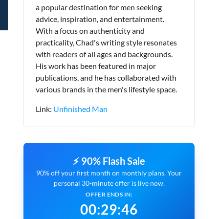
a popular destination for men seeking
advice, inspiration, and entertainment.
With a focus on authenticity and
practicality, Chad's writing style resonates
with readers of all ages and backgrounds.
His work has been featured in major
publications, and he has collaborated with
various brands in the men's lifestyle space.
Link:
Unfinished Man
⚡ 90% Flash Sale
90% off your first month on monthly plans. Your
personal 30-minute offer is live now.
OFFER ENDS IN:
00
:
29
:
45