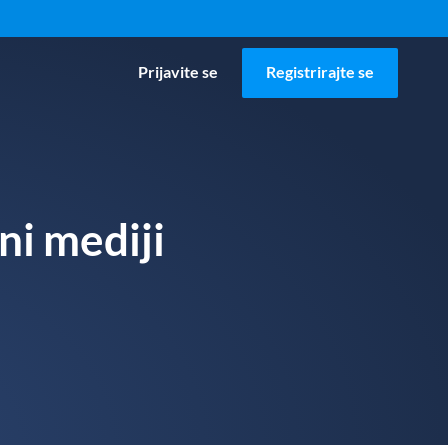
Prijavite se
Registrirajte se
ni mediji