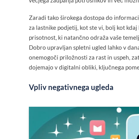
večjega zaupanja potrošnikov in več možno
Zaradi tako širokega dostopa do informacij
za lastnike podjetij, kot ste vi, bolj kot kd
prisotnost, ki natančno odraža vaše temel
Dobro upravljan spletni ugled lahko v d
onemogoči priložnosti za rast in uspeh, za
dojemajo v digitalni obliki, ključnega pom
Vpliv negativnega ugleda