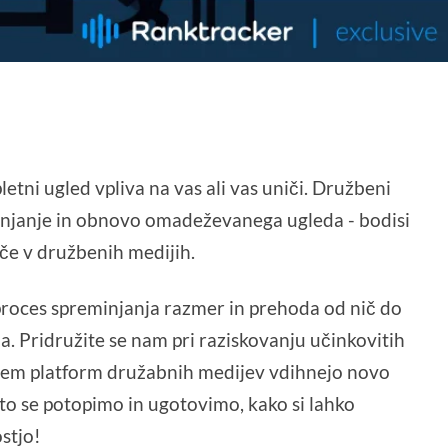
etni ugled vpliva na vas ali vas uniči. Družbeni
ranjanje in obnovo omadeževanega ugleda - bodisi
eče v družbenih medijih.
proces spreminjanja razmer in prehoda od nič do
a. Pridružite se nam pri raziskovanju učinkovitih
čanjem platform družabnih medijev vdihnejo novo
Zato se potopimo in ugotovimo, kako si lahko
stjo!