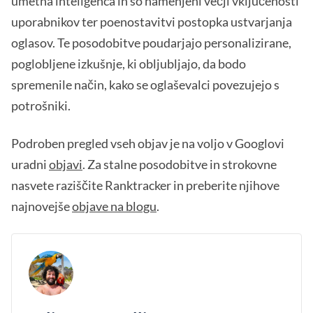
umetna inteligenca in so namenjeni večji vključenosti
uporabnikov ter poenostavitvi postopka ustvarjanja
oglasov. Te posodobitve poudarjajo personalizirane,
poglobljene izkušnje, ki obljubljajo, da bodo
spremenile način, kako se oglaševalci povezujejo s
potrošniki.
Podroben pregled vseh objav je na voljo v Googlovi
uradni
objavi
. Za stalne posodobitve in strokovne
nasvete raziščite Ranktracker in preberite njihove
najnovejše
objave na blogu
.