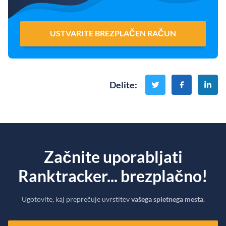
USTVARITE BREZPLAČEN RAČUN
Delite
:
Začnite uporabljati
Ranktracker... brezplačno!
Ugotovite, kaj preprečuje uvrstitev
vašega spletnega mesta
.