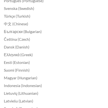
Português (Portuguese)
Svenska (Swedish)
Türkçe (Turkish)
中文 (Chinese)
Български (Bulgarian)
Čeština (Czech)
Dansk (Danish)
Ελληνικά (Greek)
Eesti (Estonian)
Suomi (Finnish)
Magyar (Hungarian)
Indonesia (Indonesian)
Lietuvių (Lithuanian)
Latviešu (Latvian)