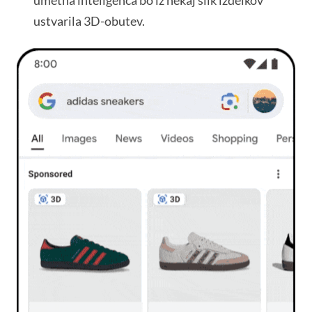
umetna inteligenca bo iz nekaj slik izdelkov
ustvarila 3D-obutev.