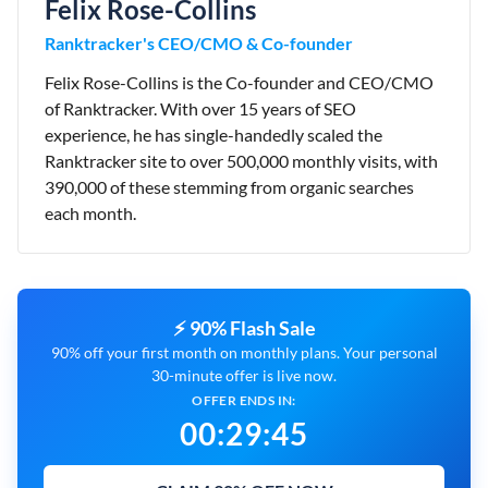
Felix Rose-Collins
Ranktracker's CEO/CMO & Co-founder
Felix Rose-Collins is the Co-founder and CEO/CMO
of Ranktracker. With over 15 years of SEO
experience, he has single-handedly scaled the
Ranktracker site to over 500,000 monthly visits, with
390,000 of these stemming from organic searches
each month.
⚡ 90% Flash Sale
90% off your first month on monthly plans. Your personal
30-minute offer is live now.
OFFER ENDS IN:
00
:
29
:
43