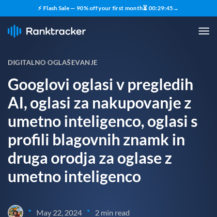
⚡ Flash Sale — 90% off your first month
⏳
00
:
29
:
43
→
DIGITALNO OGLAŠEVANJE
Googlovi oglasi v pregledih
AI, oglasi za nakupovanje z
umetno inteligenco, oglasi s
profili blagovnih znamk in
druga orodja za oglase z
umetno inteligenco
•
•
May 22, 2024
2 min read