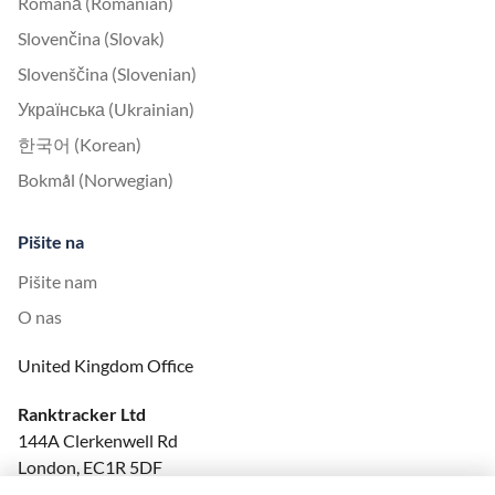
Română (Romanian)
Slovenčina (Slovak)
Slovenščina (Slovenian)
Українська (Ukrainian)
한국어 (Korean)
Bokmål (Norwegian)
Pišite na
Pišite nam
O nas
United Kingdom Office
Ranktracker Ltd
144A Clerkenwell Rd
London, EC1R 5DF
Company No: 08820809