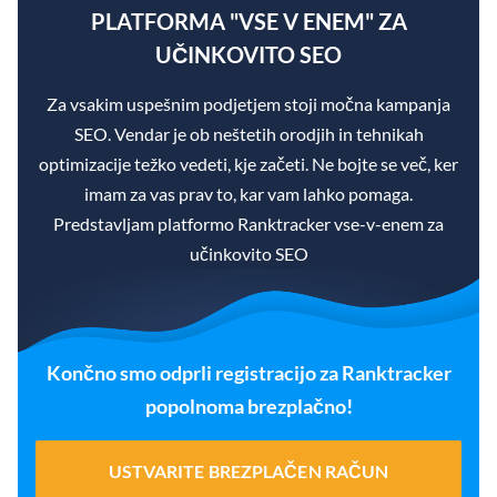
PLATFORMA "VSE V ENEM" ZA
UČINKOVITO SEO
Za vsakim uspešnim podjetjem stoji močna kampanja
SEO. Vendar je ob neštetih orodjih in tehnikah
optimizacije težko vedeti, kje začeti. Ne bojte se več, ker
imam za vas prav to, kar vam lahko pomaga.
Predstavljam platformo Ranktracker vse-v-enem za
učinkovito SEO
Končno smo odprli registracijo za Ranktracker
popolnoma brezplačno!
USTVARITE BREZPLAČEN RAČUN