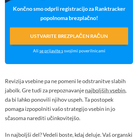
Končno smo odprli registracijo za Ranktracker
popolnoma brezplačno!
USTVARITE BREZPLAČEN RAČUN
Ali
se prijavite s
svojimi poverilnicami
Revizija vsebine pa ne pomeni le odstranitve slabih
jabolk. Gre tudi za prepoznavanje
najboljših vsebin
,
da bi lahko ponovili njihov uspeh. Ta postopek
pomaga izpopolniti vašo strategijo vsebin in jo
sčasoma narediti učinkovitejšo.
In najboljši del? Vedeli boste, kdaj deluje. Vaš organski