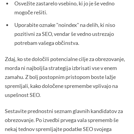
Osvežite zastarelo vsebino, ki jo je še vedno
mogoče rešiti.
Uporabite oznake "noindex" na delih, ki niso
pozitivni za SEO, vendar še vedno ustrezajo
potrebam vašega občinstva.
Zdaj, ko ste določili potencialne cilje za obrezovanje,
morda ni najboljša strategija izbrisati vse v enem
zamahu. Z bolj postopnim pristopom boste lažje
spremljali, kako določene spremembe vplivajo na
uspešnost SEO.
Sestavite prednostni seznam glavnih kandidatov za
obrezovanje. Po izvedbi prvega vala sprememb še
nekaj tednov spremljajte podatke SEO svojega