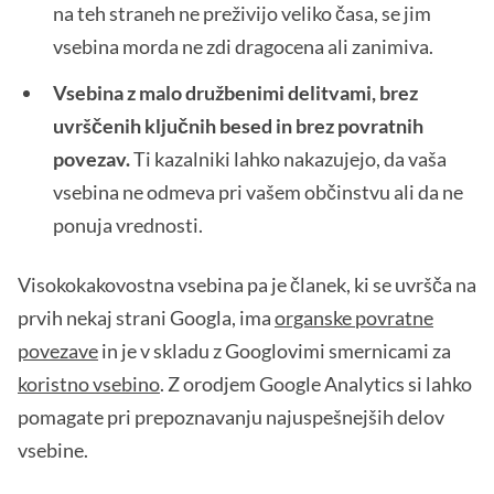
na teh straneh ne preživijo veliko časa, se jim
vsebina morda ne zdi dragocena ali zanimiva.
Vsebina z malo družbenimi delitvami, brez
uvrščenih ključnih besed in brez povratnih
povezav.
Ti kazalniki lahko nakazujejo, da vaša
vsebina ne odmeva pri vašem občinstvu ali da ne
ponuja vrednosti.
Visokokakovostna vsebina pa je članek, ki se uvršča na
prvih nekaj strani Googla, ima
organske povratne
povezave
in je v skladu z Googlovimi smernicami za
koristno vsebino
. Z orodjem Google Analytics si lahko
pomagate pri prepoznavanju najuspešnejših delov
vsebine.