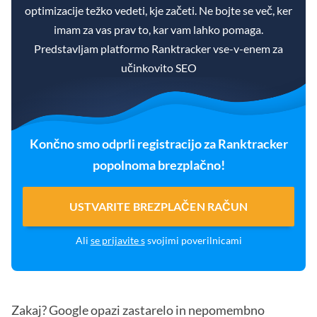
optimizacije težko vedeti, kje začeti. Ne bojte se več, ker
imam za vas prav to, kar vam lahko pomaga.
Predstavljam platformo Ranktracker vse-v-enem za
učinkovito SEO
Končno smo odprli registracijo za Ranktracker
popolnoma brezplačno!
USTVARITE BREZPLAČEN RAČUN
Ali
se prijavite s
svojimi poverilnicami
Zakaj? Google opazi zastarelo in nepomembno