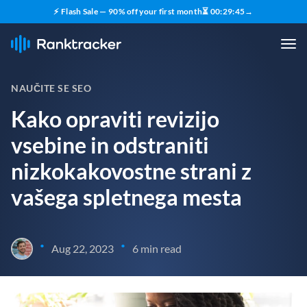
⚡ Flash Sale — 90% off your first month
⏳
00
:
29
:
43
→
NAUČITE SE SEO
Kako opraviti revizijo
vsebine in odstraniti
nizkokakovostne strani z
vašega spletnega mesta
•
•
Aug 22, 2023
6 min read