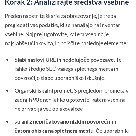
Korak 2: Analizirajte sredstva vsebine
Preden naostrite škarje za obrezovanje, je treba
pregledati vse podatke, ki se nanašajo na inventar
vsebine. Najprej ugotovite, katera vsebina je
najslabše učinkovita, in poiščite naslednje elemente:
Slabi naslovi URL in nedelujoče povezave.
Te
lahko škodijo SEO vašega spletnega mesta in
povzročijo slabo uporabniško izkušnjo.
Organski iskalni promet.
S pregledom prometa v
zadnjih 90 dneh lahko ugotovite, katera vsebina
ne privablja več obiskovalcev.
strani z nepričakovano nizkim povprečnim
časom obiska na spletnem mestu.
Če uporabniki