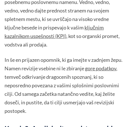
posebnemu poslovnemu namenu. Vedno, vedno,
vedno, vedno dajte prednost stranem na svojem
spletnem mestu, ki se uvrščajo na visoko vredne
ključne besede in prispevajo k vašim
ključnim
kazalnikom uspešnosti (KPI)
, kot so organski promet,
vodstva ali prodaja.
In še en prijazen opomnik, ki ga imejte v zadnjem žepu.
Namen revizije vsebine ni le zbiranje
gore podatkov
,
temveč odkrivanje dragocenih spoznanj, ki so
neposredno povezana z vašimi splošnimi poslovnimi
cilji. Od samega začetka natančno vedite, kaj želite
doseči, in pustite, da ti cilji usmerjajo vaš revizijski
postopek.