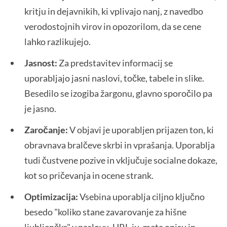
kritju in dejavnikih, ki vplivajo nanj, z navedbo
verodostojnih virov in opozorilom, da se cene
lahko razlikujejo.
Jasnost:
Za predstavitev informacij se
uporabljajo jasni naslovi, točke, tabele in slike.
Besedilo se izogiba žargonu, glavno sporočilo pa
je jasno.
Zaročanje:
V objavi je uporabljen prijazen ton, ki
obravnava bralčeve skrbi in vprašanja. Uporablja
tudi čustvene pozive in vključuje socialne dokaze,
kot so pričevanja in ocene strank.
Optimizacija:
Vsebina uporablja ciljno ključno
besedo "koliko stane zavarovanje za hišne
ljubljenčke" v naslovu, URL-ju, meta opisu in