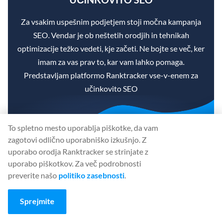
Za vsakim uspešnim podjetjem stoji močna kampanja
SEO. Vendar je ob neštetih orodjih in tehnikah
optimizacije težko vedeti, kje začeti. Ne bojte se več, ker
imam za vas prav to, kar vam lahko pomaga.
Predstavljam platformo Ranktracker vse-v-enem za
učinkovito SEO
To spletno mesto uporablja piškotke, da vam
zagotovi odlično uporabniško izkušnjo. Z
Končno smo odprli registracijo za Ranktracker
uporabo orodja Ranktracker se strinjate z
popolnoma brezplačno!
uporabo piškotkov. Za več podrobnosti
preverite našo
politiko zasebnosti
.
USTVARITE BREZPLAČEN RAČUN
Sprejmite
Ali
se prijavite s
svojimi poverilnicami