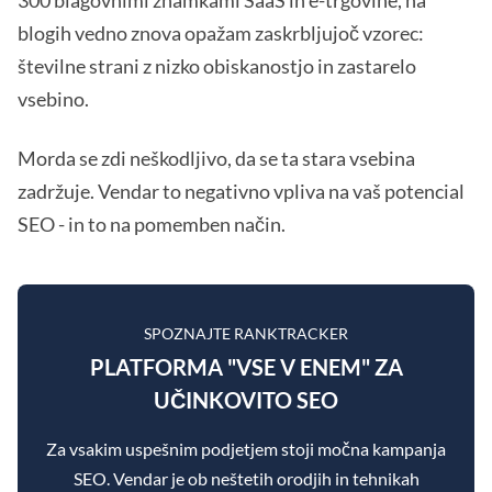
300 blagovnimi znamkami SaaS in e-trgovine, na
blogih vedno znova opažam zaskrbljujoč vzorec:
številne strani z nizko obiskanostjo in zastarelo
vsebino.
Morda se zdi neškodljivo, da se ta stara vsebina
zadržuje. Vendar to negativno vpliva na vaš potencial
SEO - in to na pomemben način.
SPOZNAJTE RANKTRACKER
PLATFORMA "VSE V ENEM" ZA
UČINKOVITO SEO
Za vsakim uspešnim podjetjem stoji močna kampanja
SEO. Vendar je ob neštetih orodjih in tehnikah