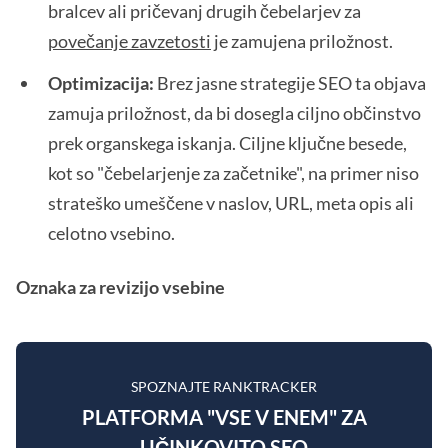
bralcev ali pričevanj drugih čebelarjev za
povečanje zavzetosti
je zamujena priložnost.
Optimizacija:
Brez jasne strategije SEO ta objava
zamuja priložnost, da bi dosegla ciljno občinstvo
prek organskega iskanja. Ciljne ključne besede,
kot so "čebelarjenje za začetnike", na primer niso
strateško umeščene v naslov, URL, meta opis ali
celotno vsebino.
Oznaka za revizijo vsebine
SPOZNAJTE RANKTRACKER
PLATFORMA "VSE V ENEM" ZA
UČINKOVITO SEO