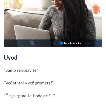
Uvod
"Samo še objavite."
"Več strani = več prometa!"
"Če ga zgradite, bodo prišli."