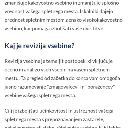
zmanjšuje kakovostno vsebino in zmanjšuje splošno
vrednost vašega spletnega mesta. Iskalniki dajejo
prednost spletnim mestom z enako visokokakovostno
vsebino, kar pomaga izboljšati vaše uvrstitve.
Kaj je revizija vsebine?
Revizija vsebine je temeljit postopek, ki vključuje
oceno in analizo vseh vsebin na vašem spletnem
mestu. Ta pregled od začetka do konca vam omogoča
jasno razumevanje "zmagovalcev" in "poražencev"
vsebine vašega spletnega mesta.
Cilj je izboljšati učinkovitost in ustreznost vašega
spletnega mesta s prepoznavanjem zastarele,
nekakovostne ali slabo učinkovite vsebine, ki bi lahko