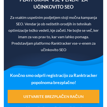
UČINKOVITO SEO
Za vsakim uspešnim podjetjem stoji močna kampanja
SEO. Vendar je ob neštetih orodjih in tehnikah
optimizacije težko vedeti, kje začeti. Ne bojte se več, ker
imam za vas prav to, kar vam lahko pomaga.
Predstavljam platformo Ranktracker vse-v-enem za
učinkovito SEO
Končno smo odprli registracijo za Ranktracker
popolnoma brezplačno!
USTVARITE BREZPLAČEN RAČUN