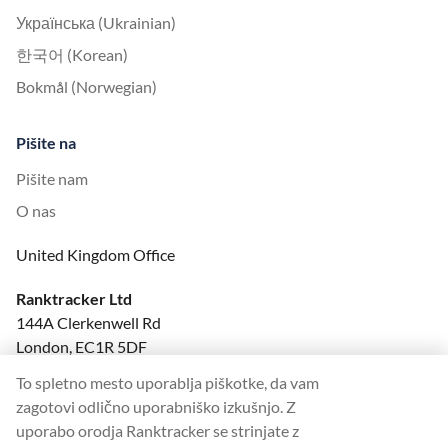
Українська (Ukrainian)
한국어 (Korean)
Bokmål (Norwegian)
Pišite na
Pišite nam
O nas
United Kingdom Office
Ranktracker Ltd
144A Clerkenwell Rd
London, EC1R 5DF
Company No: 08820809
To spletno mesto uporablja piškotke, da vam
felix@ranktracker.com
zagotovi odlično uporabniško izkušnjo. Z
uporabo orodja Ranktracker se strinjate z