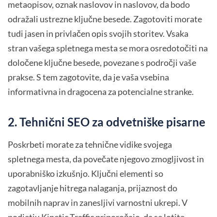
metaopisov, oznak naslovov in naslovov, da bodo
odražali ustrezne ključne besede. Zagotoviti morate
tudi jasen in privlačen opis svojih storitev. Vsaka
stran vašega spletnega mesta se mora osredotočiti na
določene ključne besede, povezane s področji vaše
prakse. S tem zagotovite, da je vaša vsebina
informativna in dragocena za potencialne stranke.
2. Tehnični SEO za odvetniške pisarne
Poskrbeti morate za tehnične vidike svojega
spletnega mesta, da povečate njegovo zmogljivost in
uporabniško izkušnjo. Ključni elementi so
zagotavljanje hitrega nalaganja, prijaznost do
mobilnih naprav in zanesljivi varnostni ukrepi. V
podjetju Kinetic Traffic
priporočajo, da se lotite