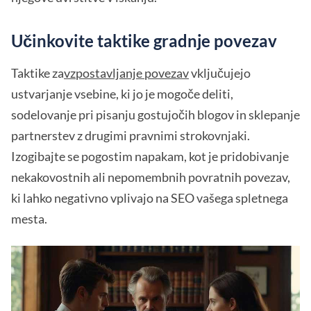
Učinkovite taktike gradnje povezav
Taktike za
vzpostavljanje povezav
vključujejo
ustvarjanje vsebine, ki jo je mogoče deliti,
sodelovanje pri pisanju gostujočih blogov in sklepanje
partnerstev z drugimi pravnimi strokovnjaki.
Izogibajte se pogostim napakam, kot je pridobivanje
nekakovostnih ali nepomembnih povratnih povezav,
ki lahko negativno vplivajo na SEO vašega spletnega
mesta.