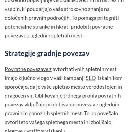
dosledno objavljanje visokokakovostnih in ustreznih
vsebin, ki poudarjajo vaše strokovno znanje na
določenih pravnih področjih. To pomaga pritegniti
potencialne stranke in hkrati pridobiti povratne
povezave z uglednih spletnih mest.
Strategije gradnje povezav
Povratne povezave z
avtoritativnih spletnih mest
imajo ključno vlogo v vaši kampanji
SEO
. Iskalnikom
sporočajo, da je vaše spletno mesto verodostojen in
dragocen vir. Oblikovanje trdnega profila povratnih
povezav vključuje pridobivanje povezav z uglednih
pravnih in panožnih spletnih mest. To bo povečalo
avtoriteto vašega spletnega mesta in izboljšalo
njegove uvrstitve v iskanju.