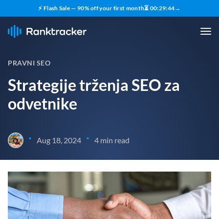
⚡ Flash Sale — 90% off your first month
⏳
00
:
29
:
43
→
PRAVNI SEO
Strategije trženja SEO za
odvetnike
•
•
Aug 18, 2024
4 min read