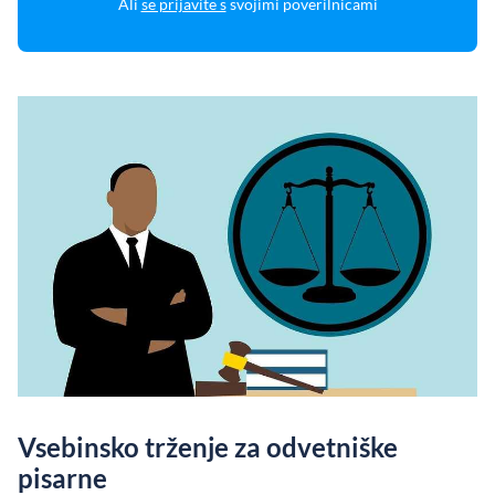
Ali
se prijavite s
svojimi poverilnicami
Vsebinsko trženje za odvetniške
pisarne