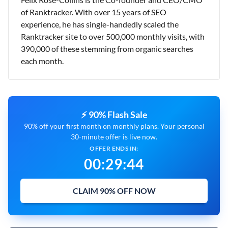
of Ranktracker. With over 15 years of SEO
experience, he has single-handedly scaled the
Ranktracker site to over 500,000 monthly visits, with
390,000 of these stemming from organic searches
each month.
⚡ 90% Flash Sale
90% off your first month on monthly plans. Your personal
30-minute offer is live now.
OFFER ENDS IN:
00
:
29
:
43
CLAIM 90% OFF NOW