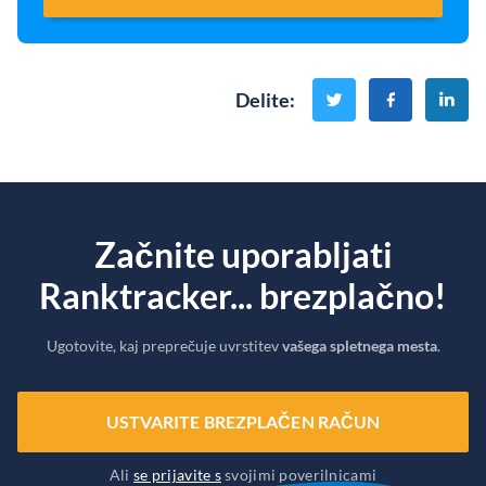
Delite
:
Začnite uporabljati
Ranktracker... brezplačno!
Ugotovite, kaj preprečuje uvrstitev
vašega spletnega mesta
.
USTVARITE BREZPLAČEN RAČUN
Ali
se prijavite s
svojimi poverilnicami