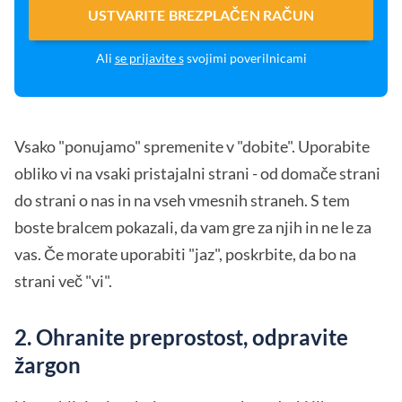
USTVARITE BREZPLAČEN RAČUN
Ali
se prijavite s
svojimi poverilnicami
Vsako "ponujamo" spremenite v "dobite". Uporabite
obliko vi na vsaki pristajalni strani - od domače strani
do strani o nas in na vseh vmesnih straneh. S tem
boste bralcem pokazali, da vam gre za njih in ne le za
vas. Če morate uporabiti "jaz", poskrbite, da bo na
strani več "vi".
2. Ohranite preprostost, odpravite
žargon