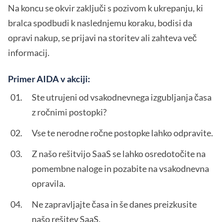
Na koncu se okvir zaključi s pozivom k ukrepanju, ki
bralca spodbudi k naslednjemu koraku, bodisi da
opravi nakup, se prijavi na storitev ali zahteva več
informacij.
Primer AIDA v akciji:
Ste utrujeni od vsakodnevnega izgubljanja časa
z ročnimi postopki?
Vse te nerodne ročne postopke lahko odpravite.
Z našo rešitvijo SaaS se lahko osredotočite na
pomembne naloge in pozabite na vsakodnevna
opravila.
Ne zapravljajte časa in še danes preizkusite
našo rešitev SaaS.