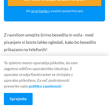
Ali
se prijavite s
svojimi poverilnicami
Z ravnilom omejite širino besedila in voila - med
pisanjem si boste lahko ogledali, kako bo besedilo
prikazano na telefonih!
Če ravnila ne vidite, ga morate omogočiti v meniju
To spletno mesto uporablja piškotke, da vam
zagotovi odlično uporabniško izkušnjo. Z
Pogled v Dokumentih. Telefon lahko vzamete v roko in
uporabo orodja Ranktracker se strinjate z
njegovo širino uporabite kot merilo, da dobite
uporabo piškotkov. Za več podrobnosti
približno predstavo o potrebni širini.
preverite našo
politiko zasebnosti
.
#2 Vstavi tabelo in napiši v notranjost
Sprejmite