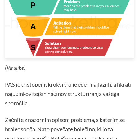
(
Vir slike)
PAS je tristopenjski okvir, ki je eden najlažjih, a hkrati
najučinkovitejših načinov strukturiranja vašega
sporočila.
Začnite z nazornim opisom problema, s katerim se
bralec sooča. Nato povečate bolečino, ki jo ta
problem povzroča. Boleče pojasnite, zakaj je ta