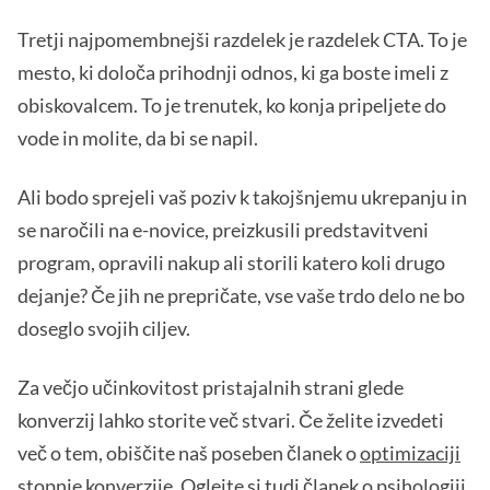
Tretji najpomembnejši razdelek je razdelek CTA. To je
mesto, ki določa prihodnji odnos, ki ga boste imeli z
obiskovalcem. To je trenutek, ko konja pripeljete do
vode in molite, da bi se napil.
Ali bodo sprejeli vaš poziv k takojšnjemu ukrepanju in
se naročili na e-novice, preizkusili predstavitveni
program, opravili nakup ali storili katero koli drugo
dejanje? Če jih ne prepričate, vse vaše trdo delo ne bo
doseglo svojih ciljev.
Za večjo učinkovitost pristajalnih strani glede
konverzij lahko storite več stvari. Če želite izvedeti
več o tem, obiščite naš poseben članek o
optimizaciji
stopnje konverzije
. Oglejte si tudi članek o
psihologiji