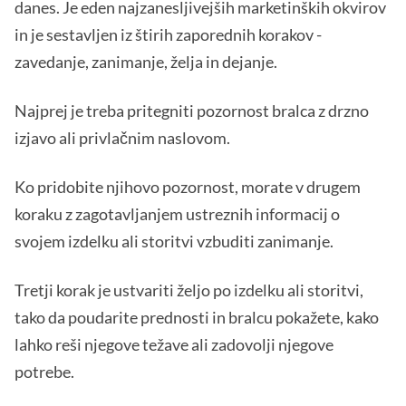
danes. Je eden najzanesljivejših marketinških okvirov
in je sestavljen iz štirih zaporednih korakov -
zavedanje, zanimanje, želja in dejanje.
Najprej je treba pritegniti pozornost bralca z drzno
izjavo ali privlačnim naslovom.
Ko pridobite njihovo pozornost, morate v drugem
koraku z zagotavljanjem ustreznih informacij o
svojem izdelku ali storitvi vzbuditi zanimanje.
Tretji korak je ustvariti željo po izdelku ali storitvi,
tako da poudarite prednosti in bralcu pokažete, kako
lahko reši njegove težave ali zadovolji njegove
potrebe.