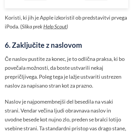
Koristi, ki jih je Apple izkoristil ob predstavitvi prvega
iPoda. (
Slika prek
Help Scout
)
6. Zaključite z naslovom
Če naslov pustite za konec, je to odlična praksa, ki bo
povečala možnosti, da boste ustvarili nekaj
prepričljivega. Poleg tega je lažje ustvariti ustrezen
naslov za napisano stran kot za prazno.
Naslov je najpomembnejši del besedila na vsaki
strani. Vendar večina ljudi obravnava naslov in
uvodne besede kot nujno zlo, preden se bralci lotijo
vsebine strani. Ta standardni pristop vas drago stane,