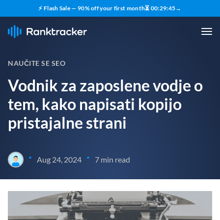
⚡ Flash Sale — 90% off your first month
⏳
00
:
29
:
43
→
NAUČITE SE SEO
Vodnik za zaposlene vodje o
tem, kako napisati kopijo
pristajalne strani
•
•
Aug 24, 2024
7 min read