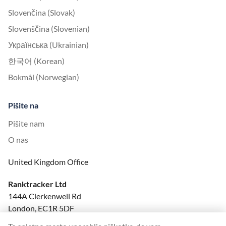
Slovenčina (Slovak)
Slovenščina (Slovenian)
Українська (Ukrainian)
한국어 (Korean)
Bokmål (Norwegian)
Pišite na
Pišite nam
O nas
United Kingdom Office
Ranktracker Ltd
144A Clerkenwell Rd
London, EC1R 5DF
Company No: 08820809