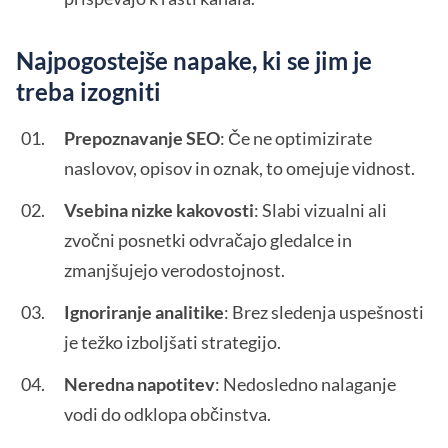
Najpogostejše napake, ki se jim je
treba izogniti
Prepoznavanje SEO
: Če ne optimizirate
naslovov, opisov in oznak, to omejuje vidnost.
Vsebina nizke kakovosti
: Slabi vizualni ali
zvočni posnetki odvračajo gledalce in
zmanjšujejo verodostojnost.
Ignoriranje analitike
: Brez sledenja uspešnosti
je težko izboljšati strategijo.
Neredna napotitev
: Nedosledno nalaganje
vodi do odklopa občinstva.