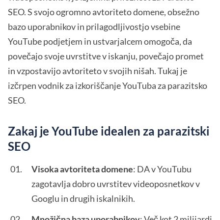
SEO. S svojo ogromno avtoriteto domene, obsežno
bazo uporabnikov in prilagodljivostjo vsebine
YouTube podjetjem in ustvarjalcem omogoča, da
povečajo svoje uvrstitve v iskanju, povečajo promet
in vzpostavijo avtoriteto v svojih nišah. Tukaj je
izčrpen vodnik za izkoriščanje YouTuba za parazitsko
SEO.
Zakaj je YouTube idealen za parazitski
SEO
Visoka avtoriteta domene
: DA v YouTubu
zagotavlja dobro uvrstitev videoposnetkov v
Googlu in drugih iskalnikih.
Množična baza uporabnikov
: Več kot 2 milijardi