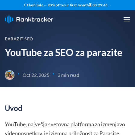
⚡ Flash Sale — 90% off your first month
⏳
00
:
29
:
44
→
PARAZIT SEO
YouTube za SEO za parazite
•
•
Oct 22, 2025
3 min read
Uvod
YouTube, največja svetovna platforma za izmenjavo
videoposnetkov, je izjemna priložnost za Parasite