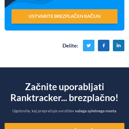
USTVARITE BREZPLAČEN RAČUN
Delite
:
Začnite uporabljati
Ranktracker... brezplačno!
Ugotovite, kaj preprečuje uvrstitev
vašega spletnega mesta
.