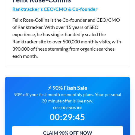
Ranktracker's CEO/CMO & Co-founder
Felix Rose-Collins is the Co-founder and CEO/CMO
of Ranktracker. With over 15 years of SEO
experience, he has single-handedly scaled the
Ranktracker site to over 500,000 monthly visits, with
390,000 of these stemming from organic searches
each month.
⚡ 90% Flash Sale
90% off your first month on monthly plans. Your personal
30-minute offer is live now.
OFFER ENDS IN:
00
:
29
:
44
CLAIM 90% OFF NOW