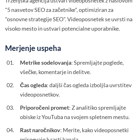
Trženjska agencija ustvari videoposnetek z naslovom
"5 nasvetov SEO za začetnike", optimiziran za
"osnovne strategije SEO". Videoposnetek se uvrsti na
visoko mesto in ustvari potencialne uporabnike.
Merjenje uspeha
Metrike sodelovanja
: Spremljajte poglede,
všečke, komentarje in delitve.
Čas ogleda
: daljši čas ogleda izboljša uvrstitev
videoposnetkov.
Priporočeni promet
: Z analitiko spremljajte
obiske iz YouTuba na svojem spletnem mestu.
Rast naročnikov
: Merite, kako videoposnetki
prispevajo k rasti kanala.