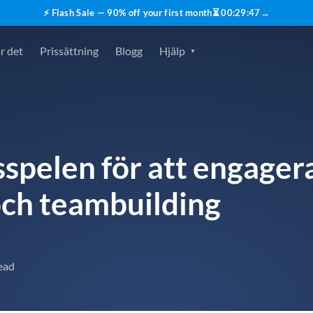
⚡ Flash Sale — 90% off your first month
⏳
00
:
29
:
45
→
r det
Prissättning
Blogg
Hjälp
spelen för att engagera
och teambuilding
ead