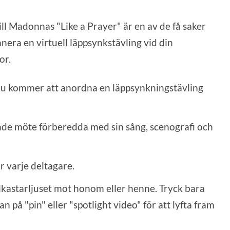
ill Madonnas "Like a Prayer" är en av de få saker
anera en virtuell läppsynkstävling vid din
or.
 du kommer att anordna en läppsynkningstävling
jande möte förberedda med sin sång, scenografi och
r varje deltagare.
lkastarljuset mot honom eller henne. Tryck bara
på "pin" eller "spotlight video" för att lyfta fram