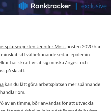
betsplatsexperten Jennifer Moss
hösten 2020 har
 minskat sitt välbefinnande sedan epidemin
kur har skratt visat sig minska ångest och
st på skratt.
na
kan du lätt göra arbetsplatsen mer spännande
 handlar om.
/6 av en timme, bör användas för att utveckla
en för att dubbelkolla hur det är med folk vissa