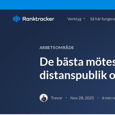
Verktyg
Så här fungera
ARBETSOMRÅDE
De bästa mötes
distanspublik 
Trevor
Nov 28, 2025
6 min r
•
•