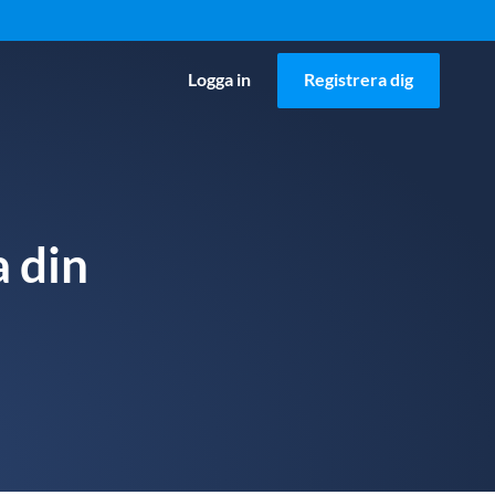
Logga in
Registrera dig
 din