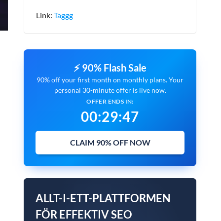
Link:
Taggg
⚡ 90% Flash Sale
90% off your first month on monthly plans. Your
personal 30-minute offer is live now.
OFFER ENDS IN:
00
:
29
:
45
CLAIM 90% OFF NOW
ALLT-I-ETT-PLATTFORMEN
FÖR EFFEKTIV SEO