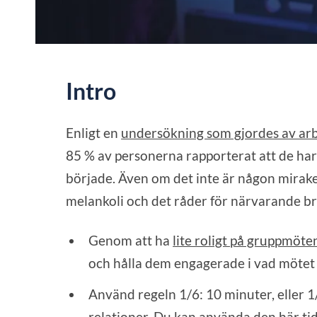
Intro
Enligt en
undersökning som gjordes av ar
85 % av personerna rapporterat att de har
började. Även om det inte är någon mirakel
melankoli och det råder för närvarande bri
Genom att ha
lite roligt på gruppmöte
och hålla dem engagerade i vad mötet
Använd regeln 1/6: 10 minuter, eller 1
relationer. Du kan använda den här tid