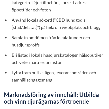
kategorin "Djurtillbehör", korrekt adress,
öppettider och foton
Använd lokala sökord ("CBD hundgodis i
[stad/delstat]") på hela din webbplats och blogg
Samla in omdömen från lokala kunder och
husdjursproffs
Bli listad i lokala husdjurskataloger, hälsobutiker
och veterinära resurslistor
Lyfta fram butikslägen, leveransområden och
samhällsengagemang
Marknadsföring av innehåll: Utbilda
och vinn djurägarnas förtroende