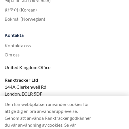
Українська (Ukrainian)
한국어 (Korean)
Bokmål (Norwegian)
Kontakta
Kontakta oss
Om oss
United Kingdom Office
Ranktracker Ltd
144A Clerkenwell Rd
London, EC1R 5DF
Company No: 08820809
Den här webbplatsen använder cookies för
felix@ranktracker.com
att ge dig en bra användarupplevelse.
Genom att använda Ranktracker godkänner
du vår användning av cookies. Se vår