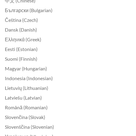
中文 (Chinese)
Български (Bulgarian)
Čeština (Czech)
Dansk (Danish)
Ελληνικά (Greek)
Eesti (Estonian)
Suomi (Finnish)
Magyar (Hungarian)
Indonesia (Indonesian)
Lietuvių (Lithuanian)
Latviešu (Latvian)
Română (Romanian)
Slovenčina (Slovak)
Slovenščina (Slovenian)