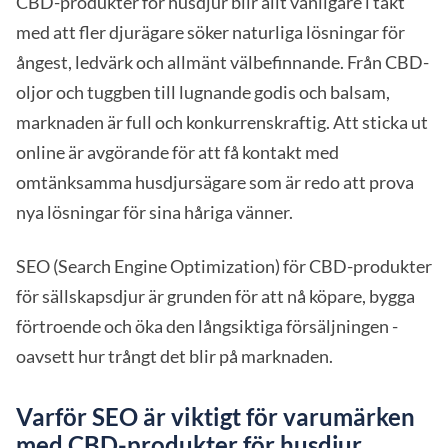
CBD-produkter för husdjur blir allt vanligare i takt
med att fler djurägare söker naturliga lösningar för
ångest, ledvärk och allmänt välbefinnande. Från CBD-
oljor och tuggben till lugnande godis och balsam,
marknaden är full och konkurrenskraftig. Att sticka ut
online är avgörande för att få kontakt med
omtänksamma husdjursägare som är redo att prova
nya lösningar för sina håriga vänner.
SEO (Search Engine Optimization) för CBD-produkter
för sällskapsdjur är grunden för att nå köpare, bygga
förtroende och öka den långsiktiga försäljningen -
oavsett hur trångt det blir på marknaden.
Varför SEO är viktigt för varumärken
med CBD-produkter för husdjur