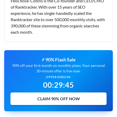
Felix Rose-Collins is the Co-founder and CEO/CMO
of Ranktracker. With over 15 years of SEO
experience, he has single-handedly scaled the
Ranktracker site to over 500,000 monthly visits, with
390,000 of these stemming from organic searches
each month.
⚡ 90% Flash Sale
90% off your first month on monthly plans. Your personal
30-minute offer is live now.
OFFER ENDS IN:
00
:
29
:
44
CLAIM 90% OFF NOW