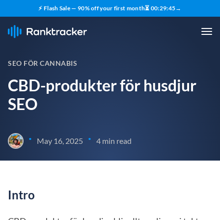
⚡ Flash Sale — 90% off your first month
⏳
00
:
29
:
44
→
SEO FÖR CANNABIS
CBD-produkter för husdjur
SEO
•
•
May 16, 2025
4 min read
Intro