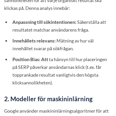
sannolikheten för att varje organiskt resultat ska
klickas på. Denna analys innebär:
Anpassning till sökintentionen:
Säkerställa att
resultatet matchar användarens fråga.
Innehållets relevans:
Mätning av hur väl
innehållet svarar på sökfrågan.
Position Bias: Att
ta hänsyn till hur placeringen
på SERP påverkar användarnas klick (t.ex. får
topprankade resultat vanligtvis den högsta
klicksannolikheten).
2. Modeller för maskininlärning
Google använder maskininlärningsalgoritmer för att