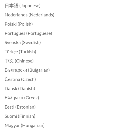
日本語 (Japanese)
Nederlands (Nederlands)
Polski (Polish)
Português (Portuguese)
Svenska (Swedish)
Türkçe (Turkish)
中文 (Chinese)
Български (Bulgarian)
Čeština (Czech)
Dansk (Danish)
Ελληνικά (Greek)
Eesti (Estonian)
Suomi (Finnish)
Magyar (Hungarian)