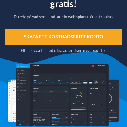
gratis!
Ta reda på vad som hindrar
din webbplats
från att rankas.
SKAPA ETT KOSTNADSFRITT KONTO
Eller logga
in
med dina autentiseringsuppgifter