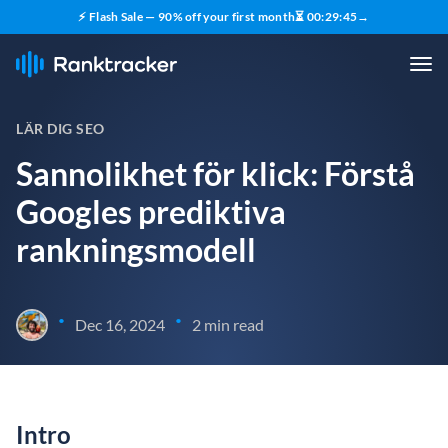
⚡ Flash Sale — 90% off your first month
⏳
00
:
29
:
45
→
LÄR DIG SEO
Sannolikhet för klick: Förstå
Googles prediktiva
rankningsmodell
•
•
Dec 16, 2024
2 min read
Intro