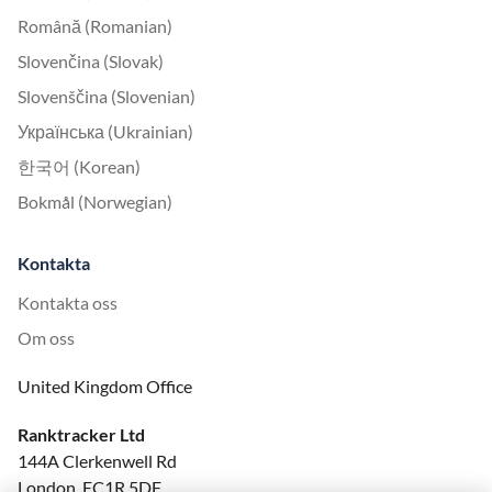
Română (Romanian)
Slovenčina (Slovak)
Slovenščina (Slovenian)
Українська (Ukrainian)
한국어 (Korean)
Bokmål (Norwegian)
Kontakta
Kontakta oss
Om oss
United Kingdom Office
Ranktracker Ltd
144A Clerkenwell Rd
London, EC1R 5DF