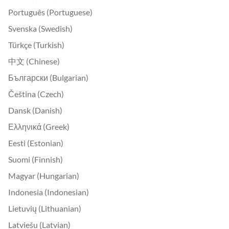
Português (Portuguese)
Svenska (Swedish)
Türkçe (Turkish)
中文 (Chinese)
Български (Bulgarian)
Čeština (Czech)
Dansk (Danish)
Ελληνικά (Greek)
Eesti (Estonian)
Suomi (Finnish)
Magyar (Hungarian)
Indonesia (Indonesian)
Lietuvių (Lithuanian)
Latviešu (Latvian)