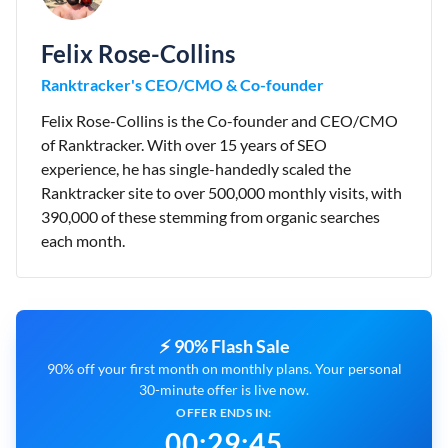
Felix Rose-Collins
Ranktracker's CEO/CMO & Co-founder
Felix Rose-Collins is the Co-founder and CEO/CMO
of Ranktracker. With over 15 years of SEO
experience, he has single-handedly scaled the
Ranktracker site to over 500,000 monthly visits, with
390,000 of these stemming from organic searches
each month.
⚡ 90% Flash Sale
90% off your first month on monthly plans. Your personal
30-minute offer is live now.
OFFER ENDS IN:
00
:
29
:
44