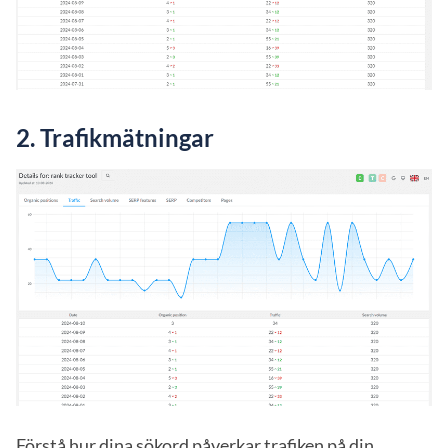
2.
Trafikmätningar
Förstå hur dina sökord påverkar trafiken på din