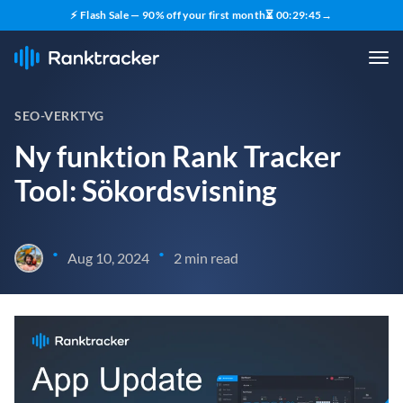
⚡ Flash Sale — 90% off your first month
⏳
00
:
29
:
44
→
SEO-VERKTYG
Ny funktion Rank Tracker
Tool: Sökordsvisning
•
•
Aug 10, 2024
2 min read