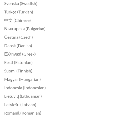
Svenska (Swedish)
Türkçe (Turkish)
中文 (Chinese)
Български (Bulgarian)
Čeština (Czech)
Dansk (Danish)
Ελληνικά (Greek)
Eesti (Estonian)
Suomi (Finnish)
Magyar (Hungarian)
Indonesia (Indonesian)
Lietuvių (Lithuanian)
Latviešu (Latvian)
Română (Romanian)