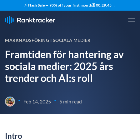
⚡ Flash Sale — 90% off your first month
⏳
00
:
29
:
44
→
MARKNADSFÖRING I SOCIALA MEDIER
Framtiden för hantering av
sociala medier: 2025 års
trender och AI:s roll
•
•
Feb 14, 2025
5 min read
Intro