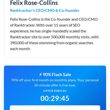
Felix Rose-Collins
Ranktracker's CEO/CMO & Co-founder
Felix Rose-Collins is the Co-founder and CEO/CMO
of Ranktracker. With over 15 years of SEO
experience, he has single-handedly scaled the
Ranktracker site to over 500,000 monthly visits, with
390,000 of these stemming from organic searches
each month.
⚡ 90% Flash Sale
90% off your first month on monthly plans. Your personal
30-minute offer is live now.
OFFER ENDS IN:
00
:
29
:
44