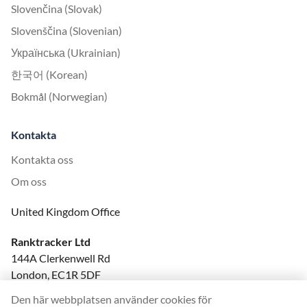
Slovenčina (Slovak)
Slovenščina (Slovenian)
Українська (Ukrainian)
한국어 (Korean)
Bokmål (Norwegian)
Kontakta
Kontakta oss
Om oss
United Kingdom Office
Ranktracker Ltd
144A Clerkenwell Rd
London, EC1R 5DF
Company No: 08820809
Den här webbplatsen använder cookies för