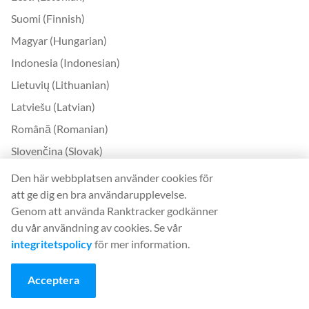
Suomi (Finnish)
Magyar (Hungarian)
Indonesia (Indonesian)
Lietuvių (Lithuanian)
Latviešu (Latvian)
Română (Romanian)
Slovenčina (Slovak)
Slovenščina (Slovenian)
Den här webbplatsen använder cookies för
att ge dig en bra användarupplevelse.
Українська (Ukrainian)
Genom att använda Ranktracker godkänner
한국어 (Korean)
du vår användning av cookies. Se vår
Bokmål (Norwegian)
integritetspolicy
för mer information.
Kontakta
Acceptera
Kontakta oss