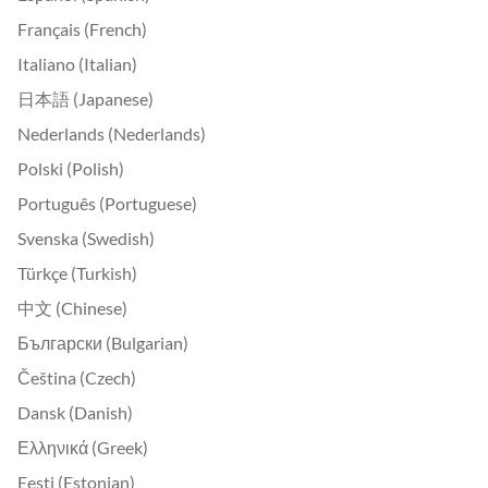
Français (French)
Italiano (Italian)
日本語 (Japanese)
Nederlands (Nederlands)
Polski (Polish)
Português (Portuguese)
Svenska (Swedish)
Türkçe (Turkish)
中文 (Chinese)
Български (Bulgarian)
Čeština (Czech)
Dansk (Danish)
Ελληνικά (Greek)
Eesti (Estonian)