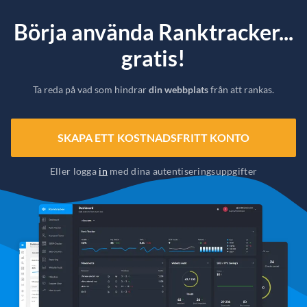
Börja använda Ranktracker...
gratis!
Ta reda på vad som hindrar
din webbplats
från att rankas.
SKAPA ETT KOSTNADSFRITT KONTO
Eller logga
in
med dina autentiseringsuppgifter