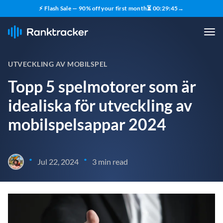
⚡ Flash Sale — 90% off your first month
⏳
00
:
29
:
43
→
UTVECKLING AV MOBILSPEL
Topp 5 spelmotorer som är
idealiska för utveckling av
mobilspelsappar 2024
•
•
Jul 22, 2024
3 min read