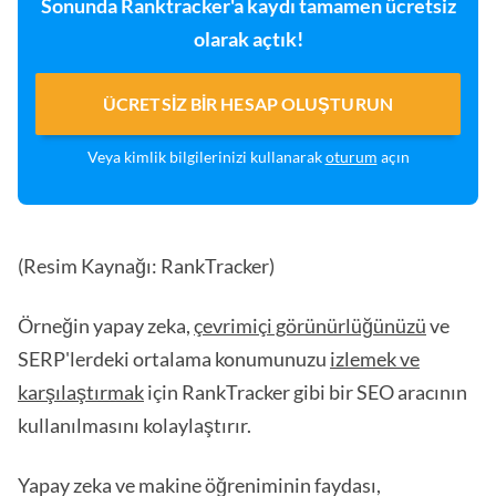
Sonunda Ranktracker'a kaydı tamamen ücretsiz
olarak açtık!
ÜCRETSIZ BIR HESAP OLUŞTURUN
Veya kimlik bilgilerinizi kullanarak
oturum
açın
(Resim Kaynağı: RankTracker)
Örneğin yapay zeka,
çevrimiçi görünürlüğünüzü
ve
SERP'lerdeki ortalama konumunuzu
izlemek ve
karşılaştırmak
için RankTracker gibi bir SEO aracının
kullanılmasını kolaylaştırır.
Yapay zeka ve makine öğreniminin faydası,