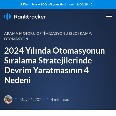
⚡ Flash Sale — 90% off your first month
⏳
00
:
29
:
43
→
ARAMA MOTORU OPTIMIZASYONU (SEO) &AMP;
OTOMASYON
2024 Yılında Otomasyonun
Sıralama Stratejilerinde
Devrim Yaratmasının 4
Nedeni
•
•
May 21, 2024
4 min read