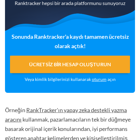
Ranktracker hepsi bir arada platformunu sunuyoruz
Sonunda Ranktracker'a kaydı tamamen ücretsiz
olarak açtık!
ÜCRETSIZ BIR HESAP OLUŞTURUN
Veya kimlik bilgilerinizi kullanarak
oturum
açın
Örneğin
RankTracker'ın yapay zeka destekli yazma
aracını
kullanmak, pazarlamacıların tek bir düğmeye
basarak orijinal içerik konularından, iyi performans
gösteren anahtar kelimelerden ve kişiselleştirilmiş