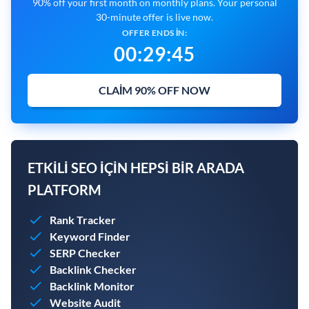
90% off your first month on monthly plans. Your personal
30-minute offer is live now.
OFFER ENDS IN:
00
:
29
:
43
CLAIM 90% OFF NOW
ETKILI SEO IÇIN HEPSI BIR ARADA
PLATFORM
Rank Tracker
Keyword Finder
SERP Checker
Backlink Checker
Backlink Monitor
Website Audit