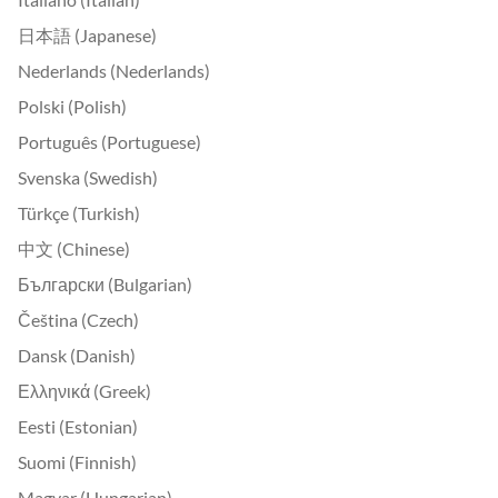
日本語 (Japanese)
Nederlands (Nederlands)
Polski (Polish)
Português (Portuguese)
Svenska (Swedish)
Türkçe (Turkish)
中文 (Chinese)
Български (Bulgarian)
Čeština (Czech)
Dansk (Danish)
Ελληνικά (Greek)
Eesti (Estonian)
Suomi (Finnish)
Magyar (Hungarian)