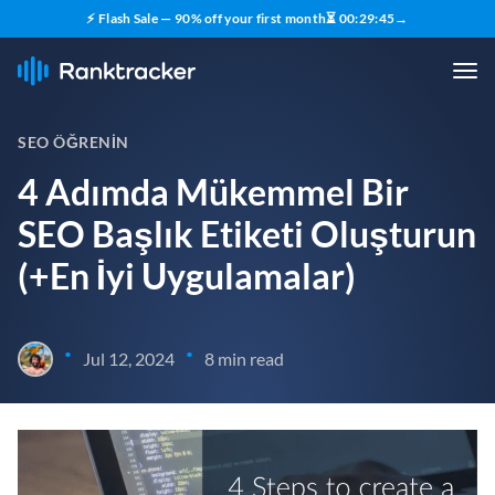
⚡ Flash Sale — 90% off your first month
⏳
00
:
29
:
44
→
SEO ÖĞRENIN
4 Adımda Mükemmel Bir
SEO Başlık Etiketi Oluşturun
(+En İyi Uygulamalar)
•
•
Jul 12, 2024
8 min read