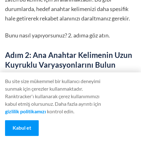
durumlarda, hedef anahtar kelimenizi daha spesifik
hale getirerek rekabet alanınızı daraltmanız gerekir.
Bunu nasıl yapıyorsunuz? 2. adıma göz atın.
Adım 2: Ana Anahtar Kelimenin Uzun
Kuyruklu Varyasyonlarını Bulun
Ana anahtar kelime için sıralama yapmak çok
Bu site size mükemmel bir kullanıcı deneyimi
zorlaştığında, yakından ilgili olan ancak yine de yeterli
sunmak için çerezler kullanmaktadır.
Ranktracker'ı kullanarak çerez kullanımımızı
arama hacmine sahip başka bir kelimeyi hedeflemek
kabul etmiş olursunuz. Daha fazla ayrıntı için
en iyisidir. Bu anahtar kelimeler genellikle ana anahtar
gizlilik politikamızı
kontrol edin.
kelimeye ek olarak bir veya iki kelime daha içerir.
Bunlar uzun kuyruklu anahtar kelimelerdir.
Kabul et