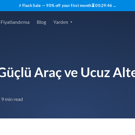
⚡ Flash Sale — 90% off your first month
⏳
00
:
29
:
45
→
Fiyatlandırma
Blog
Yardım
 Güçlü Araç ve Ucuz Alte
9 min read