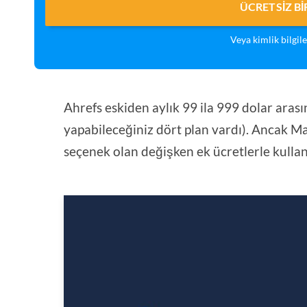
ÜCRETSIZ B
Veya kimlik bilgil
Ahrefs eskiden aylık 99 ila 999 dolar aras
yapabileceğiniz dört plan vardı). Ancak Mar
seçenek olan değişken ek ücretlerle kullan