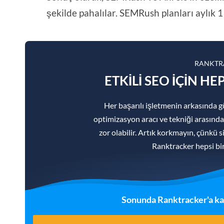
şekilde pahalılar. SEMRush planları aylık 1
RANKTRA
ETKILI SEO IÇIN H
Her başarılı işletmenin arkasında g
optimizasyon aracı ve tekniği arasınd
zor olabilir. Artık korkmayın, çünkü s
Ranktracker hepsi b
Sonunda Ranktracker'a ka