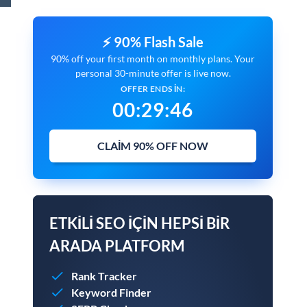
⚡ 90% Flash Sale
90% off your first month on monthly plans. Your
personal 30-minute offer is live now.
OFFER ENDS IN:
00
:
29
:
45
CLAIM 90% OFF NOW
ETKILI SEO IÇIN HEPSI BIR
ARADA PLATFORM
Rank Tracker
Keyword Finder