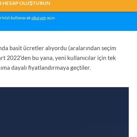
IR HESAP OLUŞTURUN
erinizi kullanarak
oturum
açın
ında basit ücretler alıyordu (aralarından seçim
t 2022'den bu yana, yeni kullanıcılar için tek
ıma dayalı fiyatlandırmaya geçtiler.