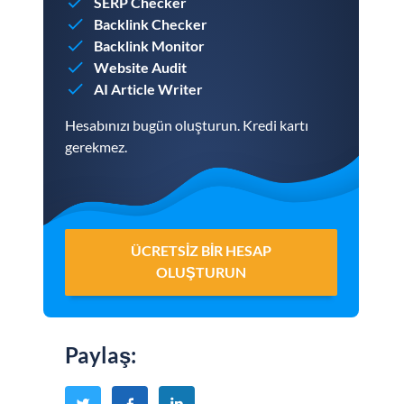
SERP Checker
Backlink Checker
Backlink Monitor
Website Audit
AI Article Writer
Hesabınızı bugün oluşturun. Kredi kartı
gerekmez.
ÜCRETSIZ BIR HESAP
OLUŞTURUN
Paylaş
: