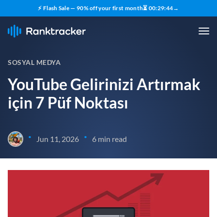
⚡ Flash Sale — 90% off your first month
⏳
00
:
29
:
43
→
SOSYAL MEDYA
YouTube Gelirinizi Artırmak
için 7 Püf Noktası
•
•
Jun 11, 2026
6 min read