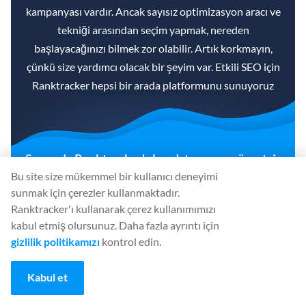
kampanyası vardır. Ancak sayısız optimizasyon aracı ve
tekniği arasından seçim yapmak, nereden
başlayacağınızı bilmek zor olabilir. Artık korkmayın,
çünkü size yardımcı olacak bir şeyim var. Etkili SEO için
Ranktracker hepsi bir arada platformunu sunuyoruz
Sonunda Ranktracker'a kaydı tamamen ücretsiz
Bu site size mükemmel bir kullanıcı deneyimi
olarak açtık!
sunmak için çerezler kullanmaktadır.
Ranktracker'ı kullanarak çerez kullanımımızı
ÜCRETSIZ BIR HESAP OLUŞTURUN
kabul etmiş olursunuz. Daha fazla ayrıntı için
gizlilik politikamızı
kontrol edin.
Veya kimlik bilgilerinizi kullanarak
oturum
açın
Kabul et