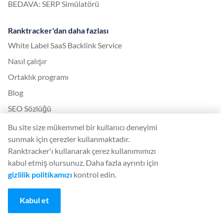
BEDAVA: SERP Simülatörü
Ranktracker'dan daha fazlası
White Label SaaS Backlink Service
Nasıl çalışır
Ortaklık programı
Blog
SEO Sözlüğü
SEO Rehberi
Bu site size mükemmel bir kullanıcı deneyimi
sunmak için çerezler kullanmaktadır.
Ücretsiz SEO Araçları
Ranktracker'ı kullanarak çerez kullanımımızı
Konuk Gönderi Sözleşmesi
kabul etmiş olursunuz. Daha fazla ayrıntı için
Google Algoritma Güncelleme Geçmişi
gizlilik politikamızı
kontrol edin.
Yasal
Kabul et
Şartlar ve koşullar