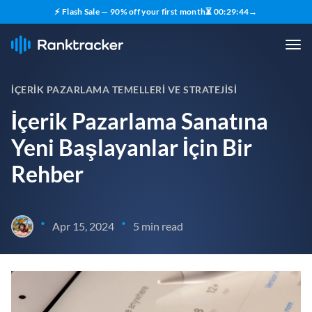
⚡ Flash Sale — 90% off your first month
⏳
00
:
29
:
43
→
İÇERIK PAZARLAMA TEMELLERI VE STRATEJISI
İçerik Pazarlama Sanatına
Yeni Başlayanlar İçin Bir
Rehber
•
•
Apr 15, 2024
5 min read