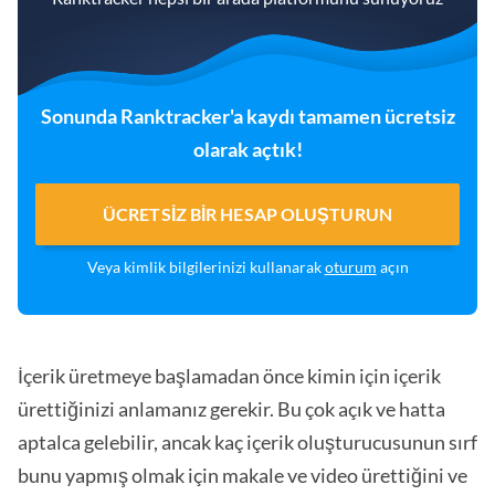
Sonunda Ranktracker'a kaydı tamamen ücretsiz
olarak açtık!
ÜCRETSIZ BIR HESAP OLUŞTURUN
Veya kimlik bilgilerinizi kullanarak
oturum
açın
İçerik üretmeye başlamadan önce kimin için içerik
ürettiğinizi anlamanız gerekir. Bu çok açık ve hatta
aptalca gelebilir, ancak kaç içerik oluşturucusunun sırf
bunu yapmış olmak için makale ve video ürettiğini ve