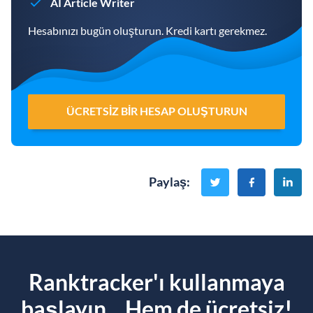
AI Article Writer
Hesabınızı bugün oluşturun. Kredi kartı gerekmez.
ÜCRETSIZ BIR HESAP OLUŞTURUN
Paylaş
:
Ranktracker'ı kullanmaya
başlayın... Hem de ücretsiz!