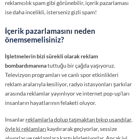
reklamcılık spam gibi görünebilir, içerik pazarlaması
ise daha incelikli, isterseniz gizli spam!
İçerik pazarlamasını neden
önemsemelisiniz?
İşletmelerin bizi sürekli olarak reklam
bombardımanına
tuttuğu bir çağda yaşıyoruz.
Televizyon programları ve canlı spor etkinlikleri
reklam aralarıyla kesiliyor, radyo istasyonları şarkılar
arasında reklamlar yayınlıyor ve internet pop-up'ları
insanların hayatlarının felaketi oluyor.
İnsanlar
reklamlarla dolup taşmaktan bıkıp usandılar,
öyle ki reklamları
kaydırarak geçiyorlar, sessize
alıyorlar ve
reklamlara
karşı körleşiyorlar. Ancak iyi