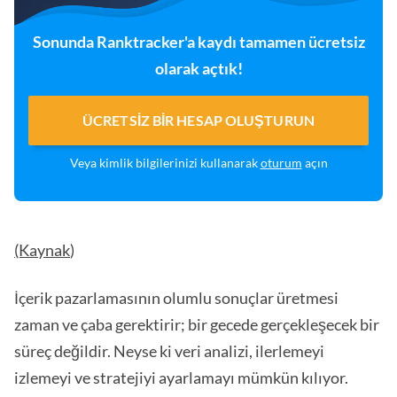
Sonunda Ranktracker'a kaydı tamamen ücretsiz
olarak açtık!
ÜCRETSIZ BIR HESAP OLUŞTURUN
Veya kimlik bilgilerinizi kullanarak
oturum
açın
(Kaynak
)
İçerik pazarlamasının olumlu sonuçlar üretmesi
zaman ve çaba gerektirir; bir gecede gerçekleşecek bir
süreç değildir. Neyse ki veri analizi, ilerlemeyi
izlemeyi ve stratejiyi ayarlamayı mümkün kılıyor.