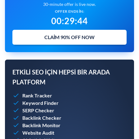
30-minute offer is live now.
OFFER ENDS IN:
00
:
29
:
43
CLAIM 90% OFF NOW
ETKILI SEO IÇIN HEPSI BIR ARADA
PLATFORM
Rank Tracker
Keyword Finder
SERP Checker
Backlink Checker
Backlink Monitor
Website Audit