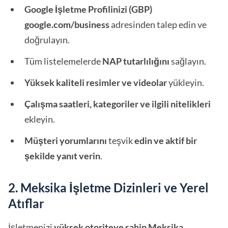
Google İşletme Profilinizi (GBP)
google.com/business
adresinden talep edin ve
doğrulayın.
Tüm listelemelerde
NAP tutarlılığını
sağlayın.
Yüksek kaliteli resimler ve videolar
yükleyin.
Çalışma saatleri, kategoriler ve ilgili nitelikleri
ekleyin.
Müşteri yorumlarını
teşvik
edin ve aktif bir
şekilde yanıt verin
.
2. Meksika İşletme Dizinleri ve Yerel
Atıflar
İşletmenizi
yüksek otoriteye sahip Meksika