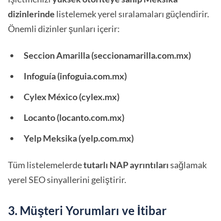
dizinlerinde
listelemek yerel sıralamaları güçlendirir.
Önemli dizinler şunları içerir:
Seccion Amarilla (seccionamarilla.com.mx)
Infoguía (infoguia.com.mx)
Cylex México (cylex.mx)
Locanto (locanto.com.mx)
Yelp Meksika (yelp.com.mx)
Tüm listelemelerde
tutarlı NAP ayrıntıları
sağlamak
yerel SEO sinyallerini geliştirir.
3. Müşteri Yorumları ve İtibar