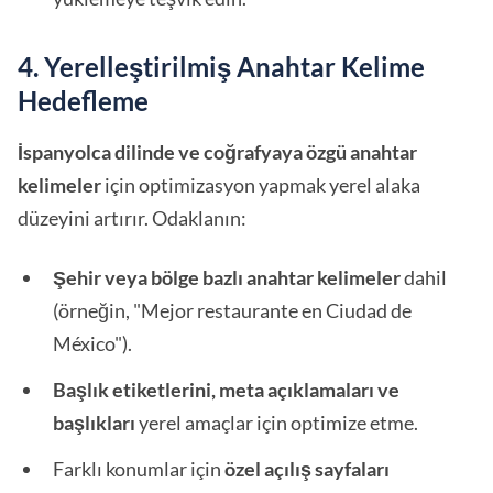
4. Yerelleştirilmiş Anahtar Kelime
Hedefleme
İspanyolca dilinde ve coğrafyaya özgü anahtar
kelimeler
için optimizasyon yapmak yerel alaka
düzeyini artırır. Odaklanın:
Şehir veya bölge bazlı anahtar kelimeler
dahil
(örneğin, "Mejor restaurante en Ciudad de
México").
Başlık etiketlerini, meta açıklamaları ve
başlıkları
yerel amaçlar için optimize etme.
Farklı konumlar için
özel açılış sayfaları