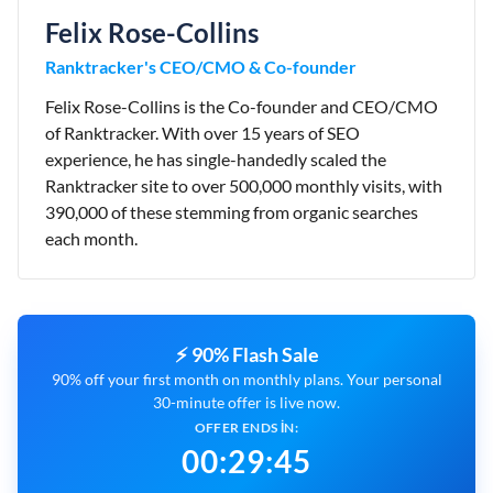
Felix Rose-Collins
Ranktracker's CEO/CMO & Co-founder
Felix Rose-Collins is the Co-founder and CEO/CMO
of Ranktracker. With over 15 years of SEO
experience, he has single-handedly scaled the
Ranktracker site to over 500,000 monthly visits, with
390,000 of these stemming from organic searches
each month.
⚡ 90% Flash Sale
90% off your first month on monthly plans. Your personal
30-minute offer is live now.
OFFER ENDS IN:
00
:
29
:
44