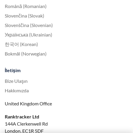
Română (Romanian)
Slovenčina (Slovak)
Slovenščina (Slovenian)
Українська (Ukrainian)
한국어 (Korean)
Bokmål (Norwegian)
İletişim
Bize Ulaşın
Hakkımızda
United Kingdom Office
Ranktracker Ltd
144A Clerkenwell Rd
London, EC1R 5DF