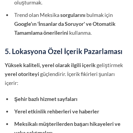
oluşturmak.
Trend olan Meksika
sorgularını
bulmak için
Google'ın 'İnsanlar da Soruyor' ve Otomatik
Tamamlama önerilerini
kullanma.
5. Lokasyona Özel İçerik Pazarlaması
Yüksek kaliteli, yerel olarak ilgili içerik
geliştirmek
yerel otoriteyi
güçlendirir. İçerik fikirleri şunları
içerir:
Şehir bazlı hizmet sayfaları
Yerel etkinlik rehberleri ve haberler
Meksikalı müşterilerden başarı hikayeleri ve
vaka çalışmaları