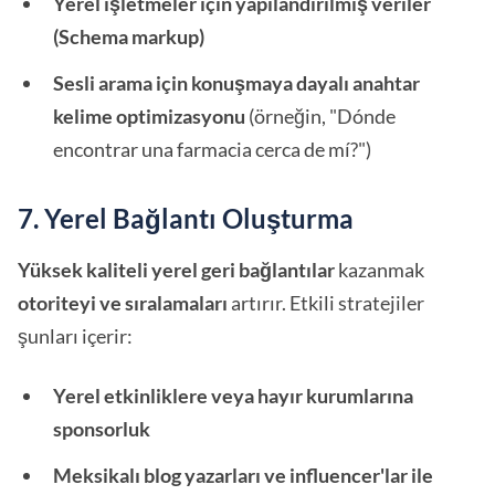
Yerel işletmeler için yapılandırılmış veriler
(Schema markup)
Sesli arama için konuşmaya dayalı anahtar
kelime optimizasyonu
(örneğin, "Dónde
encontrar una farmacia cerca de mí?")
7. Yerel Bağlantı Oluşturma
Yüksek kaliteli yerel geri bağlantılar
kazanmak
otoriteyi ve sıralamaları
artırır. Etkili stratejiler
şunları içerir:
Yerel etkinliklere veya hayır kurumlarına
sponsorluk
Meksikalı blog yazarları ve influencer'lar ile