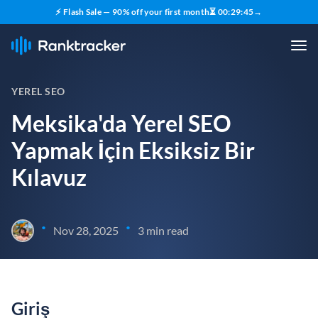
⚡ Flash Sale — 90% off your first month
⏳
00
:
29
:
44
→
YEREL SEO
Meksika'da Yerel SEO
Yapmak İçin Eksiksiz Bir
Kılavuz
•
•
Nov 28, 2025
3 min read
Giriş