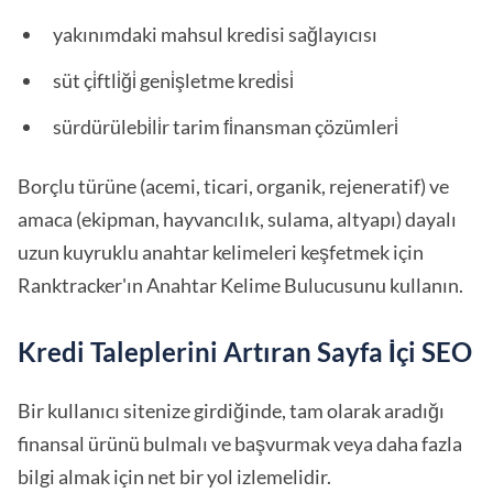
yakınımdaki mahsul kredisi sağlayıcısı
süt çi̇ftli̇ği̇ geni̇şletme kredi̇si̇
sürdürülebi̇li̇r tarim fi̇nansman çözümleri̇
Borçlu türüne (acemi, ticari, organik, rejeneratif) ve
amaca (ekipman, hayvancılık, sulama, altyapı) dayalı
uzun kuyruklu anahtar kelimeleri keşfetmek için
Ranktracker'ın Anahtar Kelime Bulucusunu kullanın.
Kredi Taleplerini Artıran Sayfa İçi SEO
Bir kullanıcı sitenize girdiğinde, tam olarak aradığı
finansal ürünü bulmalı ve başvurmak veya daha fazla
bilgi almak için net bir yol izlemelidir.