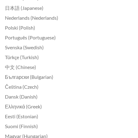
日本語 (Japanese)
Nederlands (Nederlands)
Polski (Polish)
Português (Portuguese)
Svenska (Swedish)
Türkçe (Turkish)
中文 (Chinese)
Български (Bulgarian)
Čeština (Czech)
Dansk (Danish)
Ελληνικά (Greek)
Eesti (Estonian)
Suomi (Finnish)
Magyar (Hungarian)