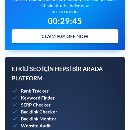
30-minute offer is live now.
OFFER ENDS IN:
00
:
29
:
44
CLAIM 90% OFF NOW
ETKILI SEO IÇIN HEPSI BIR ARADA
PLATFORM
Rank Tracker
Keyword Finder
SERP Checker
Backlink Checker
Backlink Monitor
Website Audit