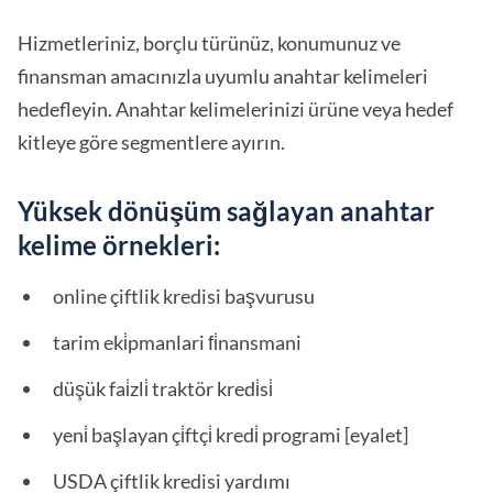
Hizmetleriniz, borçlu türünüz, konumunuz ve
finansman amacınızla uyumlu anahtar kelimeleri
hedefleyin. Anahtar kelimelerinizi ürüne veya hedef
kitleye göre segmentlere ayırın.
Yüksek dönüşüm sağlayan anahtar
kelime örnekleri:
online çiftlik kredisi başvurusu
tarim eki̇pmanlari fi̇nansmani
düşük fai̇zli̇ traktör kredi̇si̇
yeni̇ başlayan çi̇ftçi̇ kredi̇ programi [eyalet]
USDA çiftlik kredisi yardımı