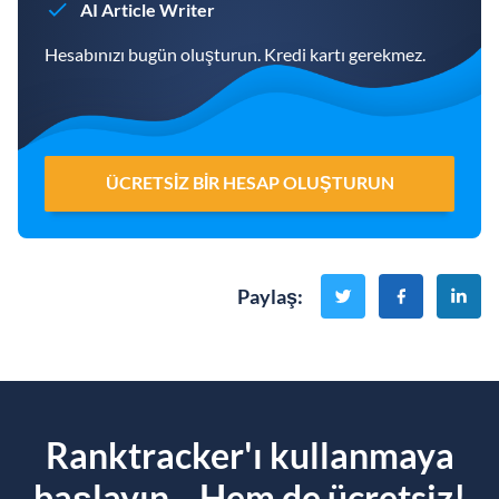
AI Article Writer
Hesabınızı bugün oluşturun. Kredi kartı gerekmez.
ÜCRETSIZ BIR HESAP OLUŞTURUN
Paylaş
:
Ranktracker'ı kullanmaya
başlayın... Hem de ücretsiz!