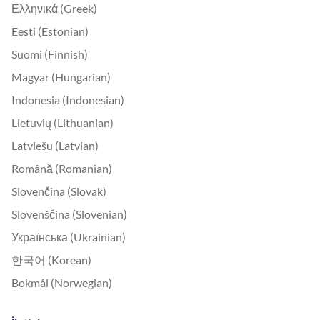
Ελληνικά (Greek)
Eesti (Estonian)
Suomi (Finnish)
Magyar (Hungarian)
Indonesia (Indonesian)
Lietuvių (Lithuanian)
Latviešu (Latvian)
Română (Romanian)
Slovenčina (Slovak)
Slovenščina (Slovenian)
Українська (Ukrainian)
한국어 (Korean)
Bokmål (Norwegian)