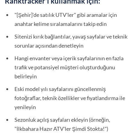
Ranktracker'ı kullanmak için:
"[Şehir]'de satılık UTV'ler" gibi aramalar için
anahtar kelime sıralamalarını takip edin
Sitenizi kırık bağlantılar, yavaş sayfalar ve teknik
sorunlar açısından denetleyin
Hangi envanter veya içerik sayfalarının en fazla
trafik ve potansiyel müşteri oluşturduğunu
belirleyin
Eski model yılı sayfalarını güncellenmiş
fotoğraflar, teknik özellikler ve fiyatlandırma ile
yenileyin
Sezonluk açılış sayfaları ekleyin (örneğin,
"İlkbahara Hazır ATV'ler Şimdi Stokta!")