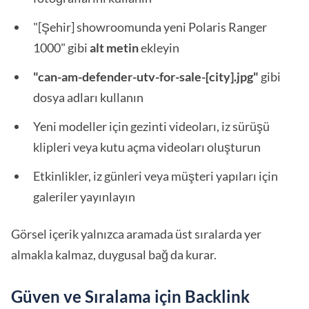
"[Şehir] showroomunda yeni Polaris Ranger
1000" gibi
alt metin
ekleyin
"can-am-defender-utv-for-sale-[city].jpg"
gibi
dosya adları kullanın
Yeni modeller için gezinti videoları, iz sürüşü
klipleri veya kutu açma videoları oluşturun
Etkinlikler, iz günleri veya müşteri yapıları için
galeriler yayınlayın
Görsel içerik yalnızca aramada üst sıralarda yer
almakla kalmaz, duygusal bağ da kurar.
Güven ve Sıralama için Backlink