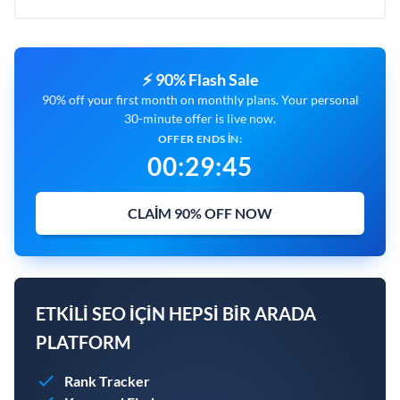
⚡ 90% Flash Sale
90% off your first month on monthly plans. Your personal
30-minute offer is live now.
OFFER ENDS IN:
00
:
29
:
44
CLAIM 90% OFF NOW
ETKILI SEO IÇIN HEPSI BIR ARADA
PLATFORM
Rank Tracker