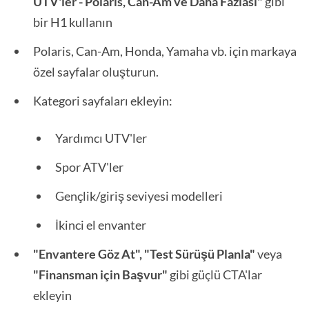
UTV'ler - Polaris, Can-Am ve Daha Fazlası"
gibi
bir H1 kullanın
Polaris, Can-Am, Honda, Yamaha vb. için markaya
özel sayfalar oluşturun.
Kategori sayfaları ekleyin:
Yardımcı UTV'ler
Spor ATV'ler
Gençlik/giriş seviyesi modelleri
İkinci el envanter
"Envantere Göz At", "Test Sürüşü Planla"
veya
"Finansman için Başvur"
gibi güçlü CTA'lar
ekleyin