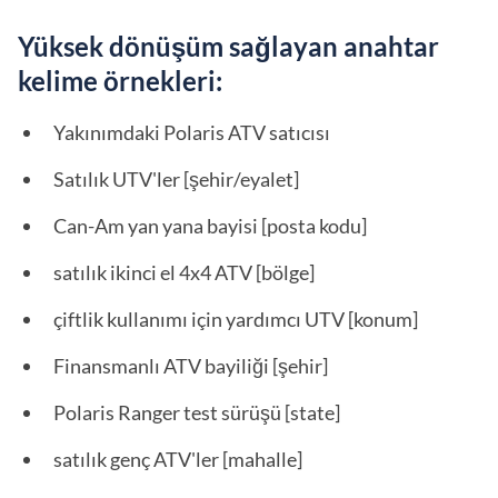
Yüksek dönüşüm sağlayan anahtar
kelime örnekleri:
Yakınımdaki Polaris ATV satıcısı
Satılık UTV'ler [şehir/eyalet]
Can-Am yan yana bayisi [posta kodu]
satılık ikinci el 4x4 ATV [bölge]
çiftlik kullanımı için yardımcı UTV [konum]
Finansmanlı ATV bayiliği [şehir]
Polaris Ranger test sürüşü [state]
satılık genç ATV'ler [mahalle]