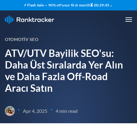
⚡ Flash Sale — 90% off your first month
⏳
00
:
29
:
44
→
OTOMOTIV SEO
ATV/UTV Bayilik SEO'su:
Daha Üst Sıralarda Yer Alın
ve Daha Fazla Off-Road
Aracı Satın
•
•
Apr 4, 2025
4 min read