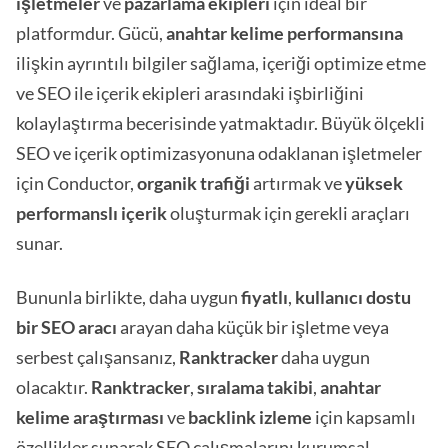
işletmeler
ve
pazarlama
ekipleri
için ideal bir
platformdur. Gücü,
anahtar kelime performansına
ilişkin ayrıntılı bilgiler sağlama, içeriği optimize etme
ve SEO ile içerik ekipleri arasındaki işbirliğini
kolaylaştırma becerisinde yatmaktadır. Büyük ölçekli
SEO ve içerik optimizasyonuna odaklanan işletmeler
için Conductor,
organik trafiği
artırmak ve
yüksek
performanslı içerik
oluşturmak için gerekli araçları
sunar.
Bununla birlikte, daha uygun
fiyatlı
,
kullanıcı dostu
bir SEO aracı
arayan daha küçük bir işletme veya
serbest çalışansanız,
Ranktracker
daha uygun
olacaktır.
Ranktracker
,
sıralama takibi
,
anahtar
kelime araştırması
ve
backlink
izleme
için kapsamlı
özellikler sunarak SEO çalışmalarını kurumsal