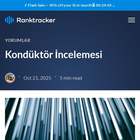
⚡ Flash Sale — 90% off your first month
⏳
00
:
29
:
44
→
YORUMLAR
Kondüktör İncelemesi
•
•
Oct 21, 2025
5 min read