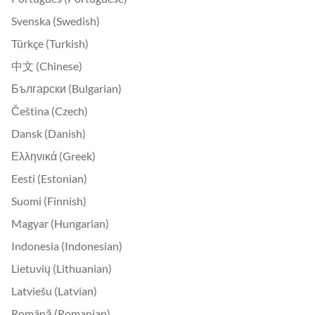
Svenska (Swedish)
Türkçe (Turkish)
中文 (Chinese)
Български (Bulgarian)
Čeština (Czech)
Dansk (Danish)
Ελληνικά (Greek)
Eesti (Estonian)
Suomi (Finnish)
Magyar (Hungarian)
Indonesia (Indonesian)
Lietuvių (Lithuanian)
Latviešu (Latvian)
Română (Romanian)