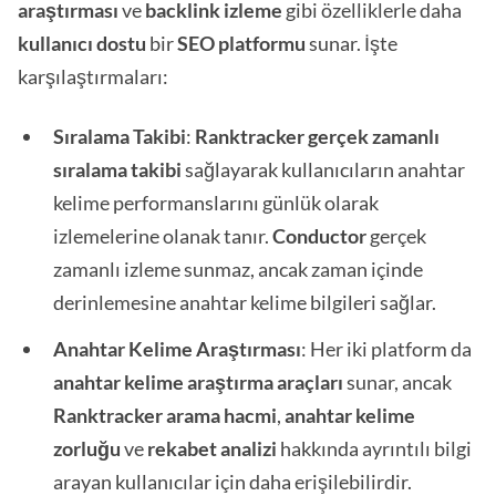
araştırması
ve
backlink
izleme
gibi özelliklerle daha
kullanıcı dostu
bir
SEO platformu
sunar. İşte
karşılaştırmaları:
Sıralama Takibi
:
Ranktracker
gerçek zamanlı
sıralama takibi
sağlayarak kullanıcıların anahtar
kelime performanslarını günlük olarak
izlemelerine olanak tanır.
Conductor
gerçek
zamanlı izleme sunmaz, ancak zaman içinde
derinlemesine anahtar kelime bilgileri sağlar.
Anahtar Kelime Araştırması
: Her iki platform da
anahtar kelime araştırma araçları
sunar, ancak
Ranktracker
arama hacmi
,
anahtar kelime
zorluğu
ve
rekabet analizi
hakkında ayrıntılı bilgi
arayan kullanıcılar için daha erişilebilirdir.