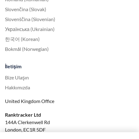
Slovenčina (Slovak)
Slovenščina (Slovenian)
Українська (Ukrainian)
한국어 (Korean)
Bokmål (Norwegian)
İletişim
Bize Ulaşın
Hakkımızda
United Kingdom Office
Ranktracker Ltd
144A Clerkenwell Rd
London, EC1R 5DF
Company No: 08820809