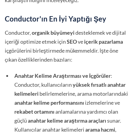
karşılaştırıldığını inceleyeceğiz.
Conductor'ın En İyi Yaptığı Şey
Conductor,
organik büyümeyi
desteklemek ve dijital
içeriği optimize etmek için
SEO
ve
içerik pazarlama
içgörülerini birleştirmede mükemmeldir. İşte öne
çıkan özelliklerinden bazıları:
Anahtar Kelime Araştırması ve İçgörüler
:
Conductor, kullanıcıların
yüksek fırsatlı anahtar
kelimeleri
belirlemelerine, arama motorlarındaki
anahtar
kelime
performansını
izlemelerine ve
rekabet ortamını
anlamalarına yardımcı olan
güçlü
anahtar
kelime araştırma araçları
sunar.
Kullanıcılar anahtar kelimeleri
arama hacmi
,