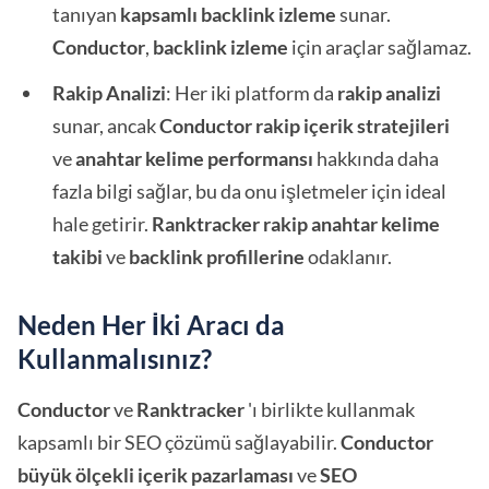
tanıyan
kapsamlı backlink izleme
sunar.
Conductor
,
backlink izleme
için araçlar sağlamaz.
Rakip Analizi
: Her iki platform da
rakip
analizi
sunar, ancak
Conductor
rakip içerik stratejileri
ve
anahtar kelime performansı
hakkında daha
fazla bilgi sağlar, bu da onu işletmeler için ideal
hale getirir.
Ranktracker
rakip anahtar kelime
takibi
ve
backlink profillerine
odaklanır.
Neden Her İki Aracı da
Kullanmalısınız?
Conductor
ve
Ranktracker
'ı birlikte kullanmak
kapsamlı bir SEO çözümü sağlayabilir.
Conductor
büyük ölçekli içerik pazarlaması
ve
SEO