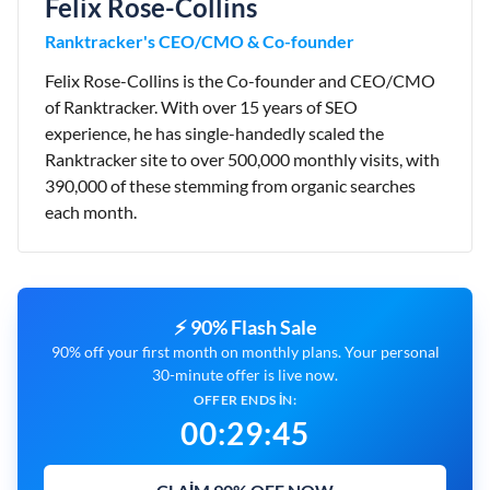
Felix Rose-Collins
Ranktracker's CEO/CMO & Co-founder
Felix Rose-Collins is the Co-founder and CEO/CMO
of Ranktracker. With over 15 years of SEO
experience, he has single-handedly scaled the
Ranktracker site to over 500,000 monthly visits, with
390,000 of these stemming from organic searches
each month.
⚡ 90% Flash Sale
90% off your first month on monthly plans. Your personal
30-minute offer is live now.
OFFER ENDS IN:
00
:
29
:
44