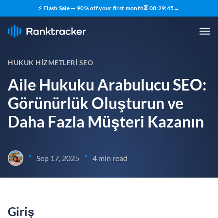
⚡ Flash Sale — 90% off your first month
⏳
00
:
29
:
44
→
HUKUK HIZMETLERI SEO
Aile Hukuku Arabulucu SEO:
Görünürlük Oluşturun ve
Daha Fazla Müşteri Kazanın
•
•
Sep 17, 2025
4 min read
Giriş