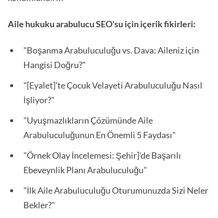
Aile hukuku arabulucu SEO'su için içerik fikirleri:
"Boşanma Arabuluculuğu vs. Dava: Aileniz için
Hangisi Doğru?"
"[Eyalet]'te Çocuk Velayeti Arabuluculuğu Nasıl
İşliyor?"
"Uyuşmazlıkların Çözümünde Aile
Arabuluculuğunun En Önemli 5 Faydası"
"Örnek Olay İncelemesi: Şehir]'de Başarılı
Ebeveynlik Planı Arabuluculuğu"
"İlk Aile Arabuluculuğu Oturumunuzda Sizi Neler
Bekler?"