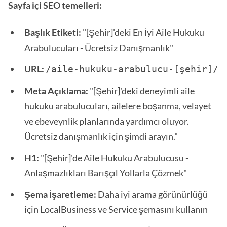
Sayfa içi SEO temelleri:
Başlık Etiketi:
"[Şehir]'deki En İyi Aile Hukuku
Arabulucuları - Ücretsiz Danışmanlık"
URL:
/aile-hukuku-arabulucu-[şehir]/ 
Meta Açıklama:
"[Şehir]'deki deneyimli aile
hukuku arabulucuları, ailelere boşanma, velayet
ve ebeveynlik planlarında yardımcı oluyor.
Ücretsiz danışmanlık için şimdi arayın."
H1:
"[Şehir]'de Aile Hukuku Arabulucusu -
Anlaşmazlıkları Barışçıl Yollarla Çözmek"
Şema İşaretleme:
Daha iyi arama görünürlüğü
için LocalBusiness ve Service şemasını kullanın