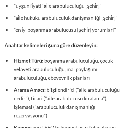
"uygun fi̇yatli ai̇le arabuluculuğu [şehi̇r]"
"ai̇le hukuku arabuluculuk danişmanliği [şehi̇r]"
"en i̇yi̇ boşanma arabulucusu [şehi̇r] yorumlari"
Anahtar kelimeleri şuna göre düzenleyin:
Hizmet Türü:
boşanma arabuluculuğu, çocuk
velayeti arabuluculuğu, mal paylaşımı
arabuluculuğu, ebeveynlik planları
Arama Amacı:
bilgilendirici ("aile arabuluculuğu
nedir"), ticari ("aile arabulucusu kiralama"),
işlemsel ("arabuluculuk danışmanlığı
rezervasyonu")
Konum:
yerel SEO hakimiyeti için şehir, ilçe ve