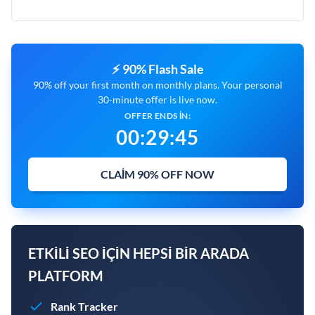
⚡ 90% Flash Sale
90% off your first month on monthly plans. Your personal
30-minute offer is live now.
OFFER ENDS IN:
00
:
29
:
44
CLAIM 90% OFF NOW
ETKILI SEO IÇIN HEPSI BIR ARADA
PLATFORM
Rank Tracker