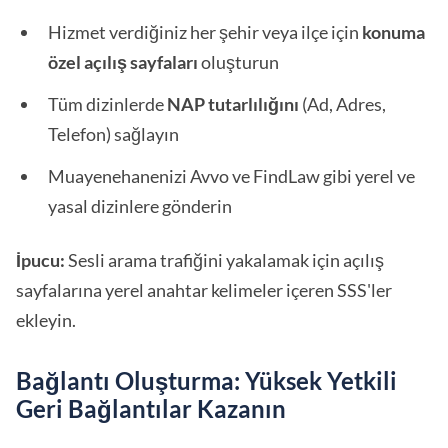
Hizmet verdiğiniz her şehir veya ilçe için
konuma
özel açılış sayfaları
oluşturun
Tüm dizinlerde
NAP tutarlılığını
(Ad, Adres,
Telefon) sağlayın
Muayenehanenizi Avvo ve FindLaw gibi yerel ve
yasal dizinlere gönderin
İpucu:
Sesli arama trafiğini yakalamak için açılış
sayfalarına yerel anahtar kelimeler içeren SSS'ler
ekleyin.
Bağlantı Oluşturma: Yüksek Yetkili
Geri Bağlantılar Kazanın