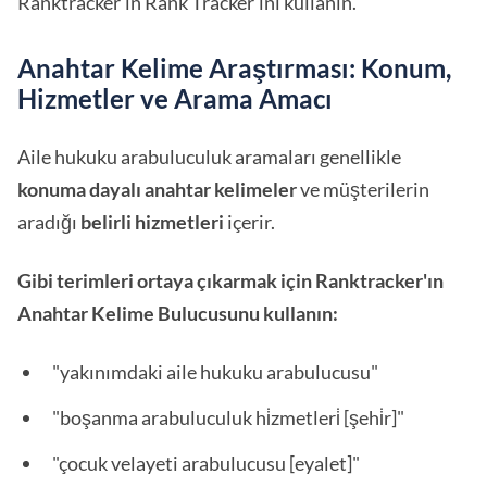
Ranktracker'ın Rank Tracker'ını kullanın.
Anahtar Kelime Araştırması: Konum,
Hizmetler ve Arama Amacı
Aile hukuku arabuluculuk aramaları genellikle
konuma dayalı anahtar kelimeler
ve müşterilerin
aradığı
belirli hizmetleri
içerir.
Gibi terimleri ortaya çıkarmak için Ranktracker'ın
Anahtar Kelime Bulucusunu kullanın:
"yakınımdaki aile hukuku arabulucusu"
"boşanma arabuluculuk hi̇zmetleri̇ [şehi̇r]"
"çocuk velayeti arabulucusu [eyalet]"