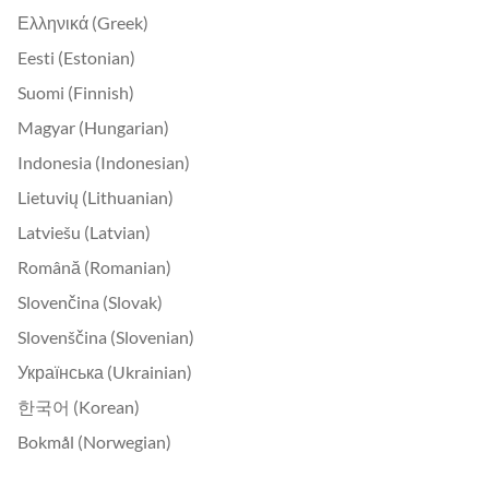
Ελληνικά (Greek)
Eesti (Estonian)
Suomi (Finnish)
Magyar (Hungarian)
Indonesia (Indonesian)
Lietuvių (Lithuanian)
Latviešu (Latvian)
Română (Romanian)
Slovenčina (Slovak)
Slovenščina (Slovenian)
Українська (Ukrainian)
한국어 (Korean)
Bokmål (Norwegian)