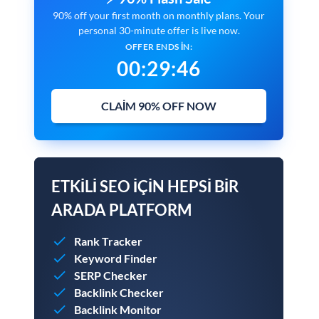
90% off your first month on monthly plans. Your
personal 30-minute offer is live now.
OFFER ENDS IN:
00
:
29
:
45
CLAIM 90% OFF NOW
ETKILI SEO IÇIN HEPSI BIR
ARADA PLATFORM
Rank Tracker
Keyword Finder
SERP Checker
Backlink Checker
Backlink Monitor