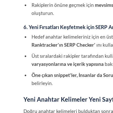
Rakiplerin önüne geçmek için
mevsimse
oluşturun.
6. Yeni Fırsatları Keşfetmek için SERP An
Hedef anahtar kelimeleriniz için en üst
Ranktracker'ın SERP Checker'
ını kull
Üst sıralardaki rakipler tarafından kul
varyasyonlarına ve içerik yapısına
bakı
Öne çıkan snippet'ler, İnsanlar da Soru
belirleyin.
Yeni Anahtar Kelimeler Yeni Sayf
Doğru anahtar kelimeleri bulduktan sonra, 