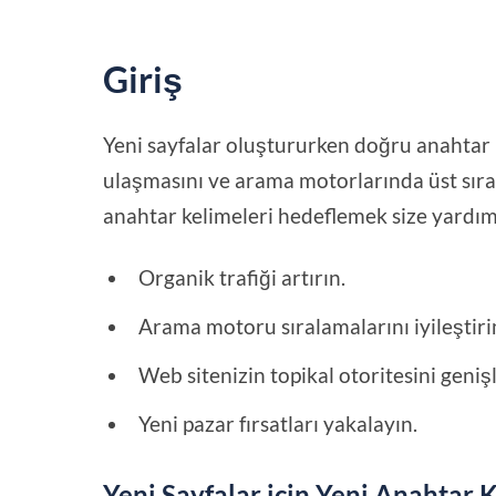
Giriş
Yeni sayfalar oluştururken doğru anahtar k
ulaşmasını ve arama motorlarında üst sıral
anahtar kelimeleri hedeflemek size yardım
Organik trafiği artırın.
Arama motoru sıralamalarını iyileştiri
Web sitenizin topikal otoritesini genişl
Yeni pazar fırsatları yakalayın.
Yeni Sayfalar için Yeni Anahtar 