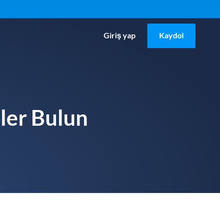
Giriş yap
Kaydol
eler Bulun