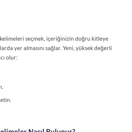
elimeleri seçmek, içeriğinizin doğru kitleye
arda yer almasını sağlar. Yeni, yüksek değerli
cı olur:
n.
etin.
Kelimeler Nasıl Bulunur?