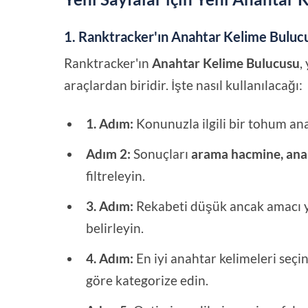
1. Ranktracker'ın Anahtar Kelime Bulucu
Ranktracker'ın
Anahtar Kelime Bulucusu
,
araçlardan biridir. İşte nasıl kullanılacağı:
1. Adım:
Konunuzla ilgili bir tohum ana
Adım 2:
Sonuçları
arama hacmine, ana
filtreleyin.
3. Adım:
Rekabeti düşük ancak amacı y
belirleyin.
4. Adım:
En iyi anahtar kelimeleri seçi
göre kategorize edin.