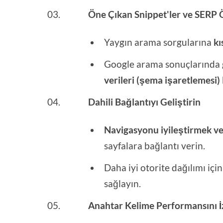
Öne Çıkan Snippet'ler ve SERP Ö
Yaygın arama sorgularına
kı
Google arama sonuçlarında 
verileri (şema işaretlemesi)
Dahili Bağlantıyı Geliştirin
Navigasyonu iyileştirmek v
sayfalara bağlantı verin.
Daha iyi otorite dağılımı iç
sağlayın.
Anahtar Kelime Performansını İ