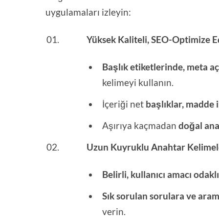
uygulamaları izleyin:
Yüksek Kaliteli, SEO-Optimize Ed
Başlık etiketlerinde, meta a
kelimeyi kullanın.
İçeriği net
başlıklar, madde 
Aşırıya kaçmadan
doğal ana
Uzun Kuyruklu Anahtar Kelimel
Belirli, kullanıcı amacı odakl
Sık sorulan sorulara ve ara
verin.