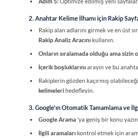
Adım 5:
Optimize edilmiş yeni sayfalar
2. Anahtar Kelime İlhamı için Rakip Sayfa
Rakip alan adlarını girmek ve en üst sı
Rakip Analiz Aracını
kullanın.
Onların sıralamada olduğu ama sizin o
İçerik boşluklarını
arayın ve bu anahtar
Rakiplerin gözden kaçırmış olabileceğ
kelimeleri
hedefleyin.
3. Google'ın Otomatik Tamamlama ve İlgi
Google Arama
'ya geniş bir konu yazı
İlgili aramaları
kontrol etmek için arama