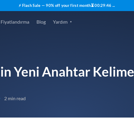
⚡ Flash Sale — 90% off your first month
⏳
00
:
29
:
45
→
Fiyatlandırma
Blog
Yardım
çin Yeni Anahtar Kelim
2 min read
•