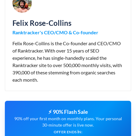
Felix Rose-Collins
Ranktracker's CEO/CMO & Co-founder
Felix Rose-Collins is the Co-founder and CEO/CMO
of Ranktracker. With over 15 years of SEO
experience, he has single-handedly scaled the
Ranktracker site to over 500,000 monthly visits, with
390,000 of these stemming from organic searches
each month.
⚡ 90% Flash Sale
90% off your first month on monthly plans. Your personal
30-minute offer is live now.
OFFER ENDS IN: