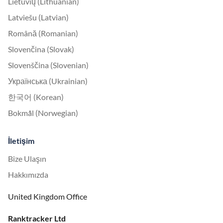
Lietuvių (Lithuanian)
Latviešu (Latvian)
Română (Romanian)
Slovenčina (Slovak)
Slovenščina (Slovenian)
Українська (Ukrainian)
한국어 (Korean)
Bokmål (Norwegian)
İletişim
Bize Ulaşın
Hakkımızda
United Kingdom Office
Ranktracker Ltd