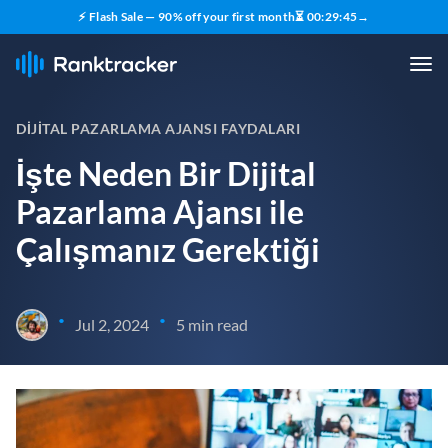
⚡ Flash Sale — 90% off your first month
⏳
00
:
29
:
44
→
DIJITAL PAZARLAMA AJANSI FAYDALARI
İşte Neden Bir Dijital
Pazarlama Ajansı ile
Çalışmanız Gerektiği
•
•
Jul 2, 2024
5 min read