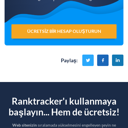
ÜCRETSIZ BIR HESAP OLUŞTURUN
Paylaş
:
Ranktracker'ı kullanmaya
başlayın... Hem de ücretsiz!
Web sitenizin
sıralamada yükselmesini engelleyen şeyin ne