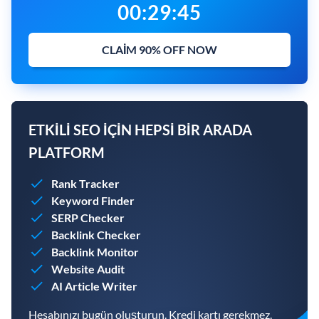
00
:
29
:
44
CLAIM 90% OFF NOW
ETKILI SEO IÇIN HEPSI BIR ARADA
PLATFORM
Rank Tracker
Keyword Finder
SERP Checker
Backlink Checker
Backlink Monitor
Website Audit
AI Article Writer
Hesabınızı bugün oluşturun. Kredi kartı gerekmez.